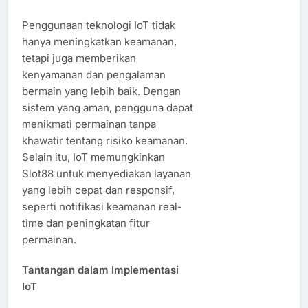
Penggunaan teknologi IoT tidak
hanya meningkatkan keamanan,
tetapi juga memberikan
kenyamanan dan pengalaman
bermain yang lebih baik. Dengan
sistem yang aman, pengguna dapat
menikmati permainan tanpa
khawatir tentang risiko keamanan.
Selain itu, IoT memungkinkan
Slot88 untuk menyediakan layanan
yang lebih cepat dan responsif,
seperti notifikasi keamanan real-
time dan peningkatan fitur
permainan.
Tantangan dalam Implementasi
IoT