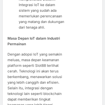
Integrasi IoT ke dalam
sistem yang sudah ada
memerlukan perencanaan
yang matang dan dukungan
dari tenaga ahli.
Masa Depan IoT dalam Industri
Permainan
Dengan adopsi IoT yang semakin
meluas, masa depan keamanan
platform seperti Slot88 terlihat
cerah. Teknologi ini akan terus
berkembang, menawarkan solusi
yang lebih canggih dan efisien.
Selain itu, integrasi dengan
teknologi lain seperti blockchain
dapat memberikan tingkat
keamanan yang lebih tinggi,