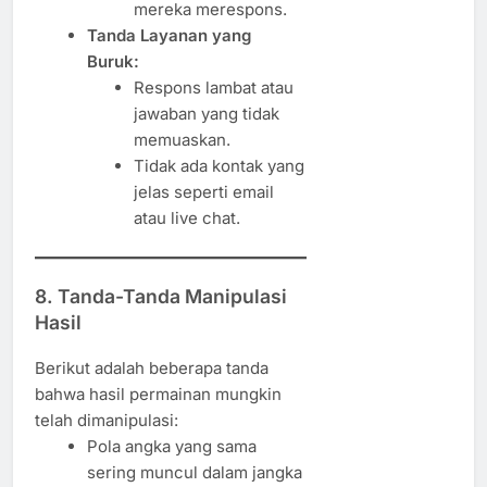
mereka merespons.
Tanda Layanan yang
Buruk:
Respons lambat atau
jawaban yang tidak
memuaskan.
Tidak ada kontak yang
jelas seperti email
atau live chat.
8. Tanda-Tanda Manipulasi
Hasil
Berikut adalah beberapa tanda
bahwa hasil permainan mungkin
telah dimanipulasi:
Pola angka yang sama
sering muncul dalam jangka