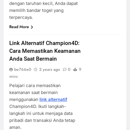
dengan taruhan kecil, Anda dapat
memilih bandar togel yang
terpercaya.
Read More
Link Alternatif Champion4D:
Cara Memastikan Keamanan
Anda Saat Bermain
be766e0
2 years ago
0
9
mins
Pelajari cara memastikan
keamanan saat bermain
menggunakan
link alternatif
Champion4D. Ikuti langkah-
langkah ini untuk menjaga data
pribadi dan transaksi Anda tetap
aman.