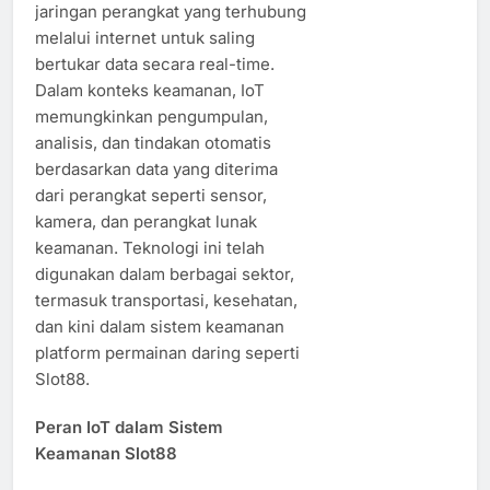
jaringan perangkat yang terhubung
melalui internet untuk saling
bertukar data secara real-time.
Dalam konteks keamanan, IoT
memungkinkan pengumpulan,
analisis, dan tindakan otomatis
berdasarkan data yang diterima
dari perangkat seperti sensor,
kamera, dan perangkat lunak
keamanan. Teknologi ini telah
digunakan dalam berbagai sektor,
termasuk transportasi, kesehatan,
dan kini dalam sistem keamanan
platform permainan daring seperti
Slot88.
Peran IoT dalam Sistem
Keamanan Slot88