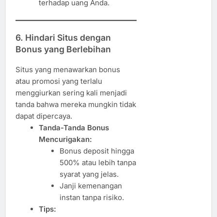
terhadap uang Anda.
6. Hindari Situs dengan
Bonus yang Berlebihan
Situs yang menawarkan bonus
atau promosi yang terlalu
menggiurkan sering kali menjadi
tanda bahwa mereka mungkin tidak
dapat dipercaya.
Tanda-Tanda Bonus
Mencurigakan:
Bonus deposit hingga
500% atau lebih tanpa
syarat yang jelas.
Janji kemenangan
instan tanpa risiko.
Tips: