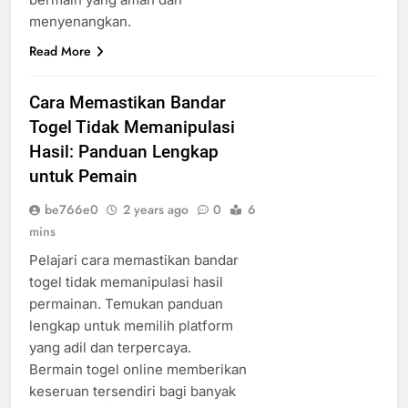
menyenangkan.
Read More
Cara Memastikan Bandar
Togel Tidak Memanipulasi
Hasil: Panduan Lengkap
untuk Pemain
be766e0
2 years ago
0
6
mins
Pelajari cara memastikan bandar
togel tidak memanipulasi hasil
permainan. Temukan panduan
lengkap untuk memilih platform
yang adil dan terpercaya.
Bermain togel online memberikan
keseruan tersendiri bagi banyak