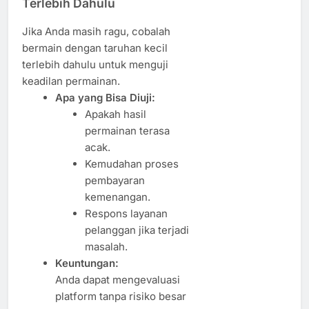
Terlebih Dahulu
Jika Anda masih ragu, cobalah
bermain dengan taruhan kecil
terlebih dahulu untuk menguji
keadilan permainan.
Apa yang Bisa Diuji:
Apakah hasil
permainan terasa
acak.
Kemudahan proses
pembayaran
kemenangan.
Respons layanan
pelanggan jika terjadi
masalah.
Keuntungan:
Anda dapat mengevaluasi
platform tanpa risiko besar