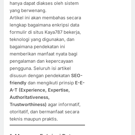
hanya dapat diakses oleh sistem
yang berwenang.
Artikel ini akan membahas secara
lengkap bagaimana enkripsi data
formulir di situs Kaya787 bekerja,
teknologi yang digunakan, dan
bagaimana pendekatan ini
memberikan manfaat nyata bagi
pengalaman dan kepercayaan
pengguna. Seluruh isi artikel
disusun dengan pendekatan
SEO-
friendly
dan mengikuti prinsip
E-E-
A-T (Experience, Expertise,
Authoritativeness,
Trustworthiness)
agar informatif,
otoritatif, dan bermanfaat secara
teknis maupun praktis.