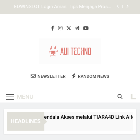
Skip
Cara Memastikan Halaman Login Edwinslot yang
to
Benar untuk Akses Akun Lebih Aman
content
Tips Login Lebah4D agar Akun Tidak Mudah
Diakses Orang Lain
Cara Mengatasi Kendala Akses melalui TIARA4D
Link Alternatif
EDWINSLOT Login Aman: Tips Menjaga Proses
Akses Tetap Stabil
Cara Memastikan Halaman Login Edwinslot yang
Benar untuk Akses Akun Lebih Aman
AUI Techno
Temukan Solusi Teknologi Inovatif Untuk
Tips Login Lebah4D agar Akun Tidak Mudah
NEWSLETTER
RANDOM NEWS
Diakses Orang Lain
Bisnis Anda Di AUI Techno.
MENU
ra Mengatasi Kendala Akses melalui TIARA4D Link Alternatif
HEADLINES
Weeks Ago