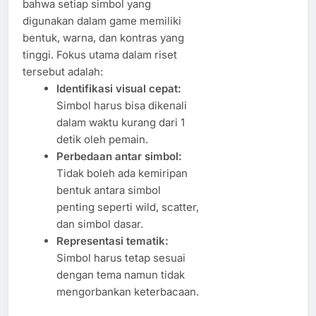
bahwa setiap simbol yang
digunakan dalam game memiliki
bentuk, warna, dan kontras yang
tinggi. Fokus utama dalam riset
tersebut adalah:
Identifikasi visual cepat:
Simbol harus bisa dikenali
dalam waktu kurang dari 1
detik oleh pemain.
Perbedaan antar simbol:
Tidak boleh ada kemiripan
bentuk antara simbol
penting seperti wild, scatter,
dan simbol dasar.
Representasi tematik:
Simbol harus tetap sesuai
dengan tema namun tidak
mengorbankan keterbacaan.