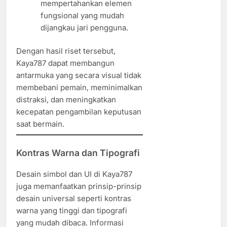
mempertahankan elemen
fungsional yang mudah
dijangkau jari pengguna.
Dengan hasil riset tersebut,
Kaya787 dapat membangun
antarmuka yang secara visual tidak
membebani pemain, meminimalkan
distraksi, dan meningkatkan
kecepatan pengambilan keputusan
saat bermain.
Kontras Warna dan Tipografi
Desain simbol dan UI di Kaya787
juga memanfaatkan prinsip-prinsip
desain universal seperti kontras
warna yang tinggi dan tipografi
yang mudah dibaca. Informasi