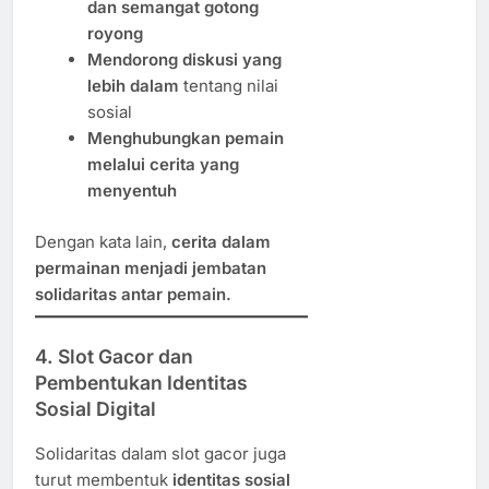
dan semangat gotong
royong
Mendorong diskusi yang
lebih dalam
tentang nilai
sosial
Menghubungkan pemain
melalui cerita yang
menyentuh
Dengan kata lain,
cerita dalam
permainan menjadi jembatan
solidaritas antar pemain.
4.
Slot Gacor dan
Pembentukan Identitas
Sosial Digital
Solidaritas dalam slot gacor juga
turut membentuk
identitas sosial