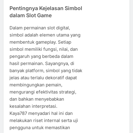
Pentingnya Kejelasan Simbol
dalam Slot Game
Dalam permainan slot digital,
simbol adalah elemen utama yang
membentuk gameplay. Setiap
simbol memiliki fungsi, nilai, dan
pengaruh yang berbeda dalam
hasil permainan. Sayangnya, di
banyak platform, simbol yang tidak
jelas atau terlalu dekoratif dapat
membingungkan pemain,
mengurangi efektivitas strategi,
dan bahkan menyebabkan
kesalahan interpretasi.
Kaya787 menyadari hal ini dan
melakukan riset internal serta uji
pengguna untuk memastikan