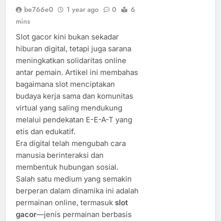
be766e0
1 year ago
0
6
mins
Slot gacor kini bukan sekadar
hiburan digital, tetapi juga sarana
meningkatkan solidaritas online
antar pemain. Artikel ini membahas
bagaimana slot menciptakan
budaya kerja sama dan komunitas
virtual yang saling mendukung
melalui pendekatan E-E-A-T yang
etis dan edukatif.
Era digital telah mengubah cara
manusia berinteraksi dan
membentuk hubungan sosial.
Salah satu medium yang semakin
berperan dalam dinamika ini adalah
permainan online, termasuk
slot
gacor
—jenis permainan berbasis