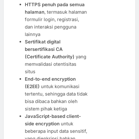
HTTPS penuh pada semua
halaman
, termasuk halaman
formulir login, registrasi,
dan interaksi pengguna
lainnya
Sertifikat digital
bersertifikasi CA
(Certificate Authority)
yang
memvalidasi otentisitas
situs
End-to-end encryption
(E2EE)
untuk komunikasi
tertentu, sehingga data tidak
bisa dibaca bahkan oleh
sistem pihak ketiga
JavaScript-based client-
side encryption
untuk
beberapa input data sensitif,
yang dienkripsi bahkan