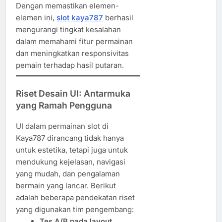
Dengan memastikan elemen-
elemen ini,
slot kaya787
berhasil
mengurangi tingkat kesalahan
dalam memahami fitur permainan
dan meningkatkan responsivitas
pemain terhadap hasil putaran.
Riset Desain UI: Antarmuka
yang Ramah Pengguna
UI dalam permainan slot di
Kaya787 dirancang tidak hanya
untuk estetika, tetapi juga untuk
mendukung kejelasan, navigasi
yang mudah, dan pengalaman
bermain yang lancar. Berikut
adalah beberapa pendekatan riset
yang digunakan tim pengembang:
Tes A/B pada layout