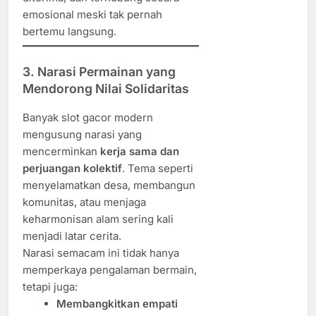
emosional meski tak pernah
bertemu langsung.
3.
Narasi Permainan yang
Mendorong Nilai Solidaritas
Banyak slot gacor modern
mengusung narasi yang
mencerminkan
kerja sama dan
perjuangan kolektif
. Tema seperti
menyelamatkan desa, membangun
komunitas, atau menjaga
keharmonisan alam sering kali
menjadi latar cerita.
Narasi semacam ini tidak hanya
memperkaya pengalaman bermain,
tetapi juga:
Membangkitkan empati