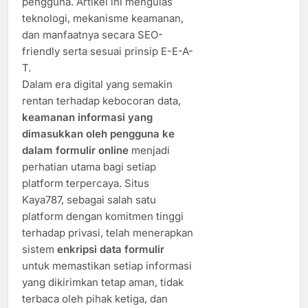
pengguna. Artikel ini mengulas
teknologi, mekanisme keamanan,
dan manfaatnya secara SEO-
friendly serta sesuai prinsip E-E-A-
T.
Dalam era digital yang semakin
rentan terhadap kebocoran data,
keamanan informasi yang
dimasukkan oleh pengguna ke
dalam formulir online
menjadi
perhatian utama bagi setiap
platform terpercaya. Situs
Kaya787, sebagai salah satu
platform dengan komitmen tinggi
terhadap privasi, telah menerapkan
sistem
enkripsi data formulir
untuk memastikan setiap informasi
yang dikirimkan tetap aman, tidak
terbaca oleh pihak ketiga, dan