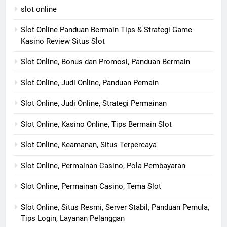
slot online
Slot Online Panduan Bermain Tips & Strategi Game
Kasino Review Situs Slot
Slot Online, Bonus dan Promosi, Panduan Bermain
Slot Online, Judi Online, Panduan Pemain
Slot Online, Judi Online, Strategi Permainan
Slot Online, Kasino Online, Tips Bermain Slot
Slot Online, Keamanan, Situs Terpercaya
Slot Online, Permainan Casino, Pola Pembayaran
Slot Online, Permainan Casino, Tema Slot
Slot Online, Situs Resmi, Server Stabil, Panduan Pemula,
Tips Login, Layanan Pelanggan