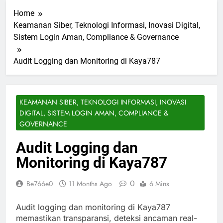
Home
Keamanan Siber, Teknologi Informasi, Inovasi Digital,
Sistem Login Aman, Compliance & Governance
Audit Logging dan Monitoring di Kaya787
KEAMANAN SIBER, TEKNOLOGI INFORMASI, INOVASI
DIGITAL, SISTEM LOGIN AMAN, COMPLIANCE &
GOVERNANCE
Audit Logging dan
Monitoring di Kaya787
0
Be766e0
11 Months Ago
6 Mins
Audit logging dan monitoring di Kaya787
memastikan transparansi, deteksi ancaman real-