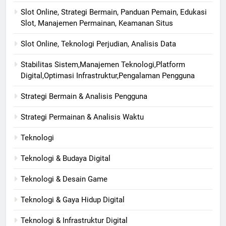
Slot Online, Strategi Bermain, Panduan Pemain, Edukasi
Slot, Manajemen Permainan, Keamanan Situs
Slot Online, Teknologi Perjudian, Analisis Data
Stabilitas Sistem,Manajemen Teknologi,Platform
Digital,Optimasi Infrastruktur,Pengalaman Pengguna
Strategi Bermain & Analisis Pengguna
Strategi Permainan & Analisis Waktu
Teknologi
Teknologi & Budaya Digital
Teknologi & Desain Game
Teknologi & Gaya Hidup Digital
Teknologi & Infrastruktur Digital