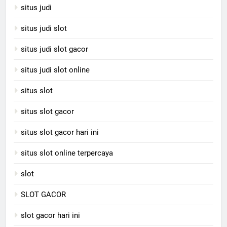
situs judi
situs judi slot
situs judi slot gacor
situs judi slot online
situs slot
situs slot gacor
situs slot gacor hari ini
situs slot online terpercaya
slot
SLOT GACOR
slot gacor hari ini