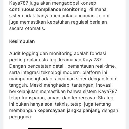
Kaya787 juga akan mengadopsi konsep
continuous compliance monitoring
, di mana
sistem tidak hanya memantau ancaman, tetapi
juga memastikan kepatuhan regulasi berjalan
secara otomatis.
Kesimpulan
Audit logging dan monitoring adalah fondasi
penting dalam strategi keamanan Kaya787.
Dengan pencatatan detail, pemantauan real-time,
serta integrasi teknologi modern, platform ini
mampu menghadapi ancaman siber dengan lebih
tangguh. Meski menghadapi tantangan, inovasi
berkelanjutan memastikan bahwa sistem Kaya787
tetap transparan, aman, dan terpercaya. Strategi
ini bukan hanya soal teknis, tetapi juga tentang
membangun
kepercayaan jangka panjang
dengan
pengguna.