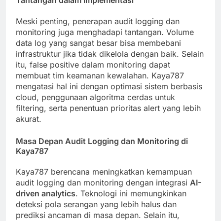
Tantangan dalam Implementasi
Meski penting, penerapan audit logging dan
monitoring juga menghadapi tantangan. Volume
data log yang sangat besar bisa membebani
infrastruktur jika tidak dikelola dengan baik. Selain
itu, false positive dalam monitoring dapat
membuat tim keamanan kewalahan. Kaya787
mengatasi hal ini dengan optimasi sistem berbasis
cloud, penggunaan algoritma cerdas untuk
filtering, serta penentuan prioritas alert yang lebih
akurat.
Masa Depan Audit Logging dan Monitoring di
Kaya787
Kaya787 berencana meningkatkan kemampuan
audit logging dan monitoring dengan integrasi
AI-
driven analytics
. Teknologi ini memungkinkan
deteksi pola serangan yang lebih halus dan
prediksi ancaman di masa depan. Selain itu,