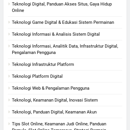
Teknologi Digital, Panduan Akses Situs, Gaya Hidup
Online
Teknologi Game Digital & Edukasi Sistem Permainan
Teknologi Informasi & Analisis Sistem Digital
Teknologi Informasi, Analitik Data, Infrastruktur Digital,
Pengalaman Pengguna
Teknologi Infrastruktur Platform
Teknologi Platform Digital
Teknologi Web & Pengalaman Pengguna
Teknologi, Keamanan Digital, Inovasi Sistem
Teknologi, Panduan Digital, Keamanan Akun
Tips Slot Online, Keamanan Judi Online, Panduan