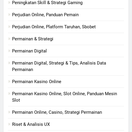
Peningkatan Skill & Strategi Gaming
Perjudian Online, Panduan Pemain
Perjudian Online, Platform Taruhan, Sbobet
Permainan & Strategi
Permainan Digital
Permainan Digital, Strategi & Tips, Analisis Data
Permainan
Permainan Kasino Online
Permainan Kasino Online, Slot Online, Panduan Mesin
Slot
Permainan Online, Casino, Strategi Permainan
Riset & Analisis UX