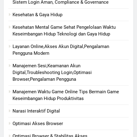
Sistem Login Aman, Compliance & Governance
Kesehatan & Gaya Hidup
Kesehatan Mental Game Sehat Pengelolaan Waktu
Keseimbangan Hidup Teknologi dan Gaya Hidup
Layanan Online,Akses Akun Digital,Pengalaman
Pengguna Modern
Manajemen Sesi,Keamanan Akun
Digital,Troubleshooting Login,Optimasi
Browser,Pengalaman Pengguna
Manajemen Waktu Game Online Tips Bermain Game
Keseimbangan Hidup Produktivitas
Narasi Interaktif Digital
Optimasi Akses Browser
Optimasi Browser & Stabilitas Akses