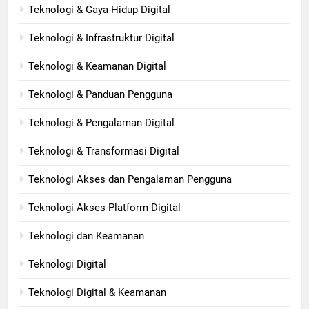
Teknologi & Gaya Hidup Digital
Teknologi & Infrastruktur Digital
Teknologi & Keamanan Digital
Teknologi & Panduan Pengguna
Teknologi & Pengalaman Digital
Teknologi & Transformasi Digital
Teknologi Akses dan Pengalaman Pengguna
Teknologi Akses Platform Digital
Teknologi dan Keamanan
Teknologi Digital
Teknologi Digital & Keamanan