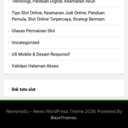
Teknologi, Panduan Digital, Keamanan Akun
Tips Slot Online, Keamanan Judi Online, Panduan
Pemula, Slot Online Terpercaya, Strategi Bermain
Ulasan Permainan Slot
Uncategorized
UX Mobile & Desain Responsif
Validasi Halaman Akses
link toto slot
Newsmatic - News WordPress Theme 2026. Powered By
.
BlazeThemes