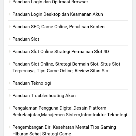
Panduan Login dan Optimasi Browser
Panduan Login Desktop dan Keamanan Akun
Panduan SEO, Game Online, Penulisan Konten
Panduan Slot
Panduan Slot Online Strategi Permainan Slot 4D
Panduan Slot Online, Strategi Bermain Slot, Situs Slot
Terpercaya, Tips Game Online, Review Situs Slot
Panduan Teknologi
Panduan Troubleshooting Akun
Pengalaman Pengguna Digital,Desain Platform
Berkelanjutan,Manajemen Sistem,Infrastruktur Teknologi
Pengembangan Diri Kesehatan Mental Tips Gaming
Hiburan Sehat Strategi Game