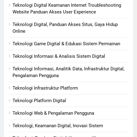
Teknologi Digital Keamanan Internet Troubleshooting
Website Panduan Akses User Experience
Teknologi Digital, Panduan Akses Situs, Gaya Hidup
Online
Teknologi Game Digital & Edukasi Sistem Permainan
Teknologi Informasi & Analisis Sistem Digital
Teknologi Informasi, Analitik Data, Infrastruktur Digital,
Pengalaman Pengguna
Teknologi Infrastruktur Platform
Teknologi Platform Digital
Teknologi Web & Pengalaman Pengguna
Teknologi, Keamanan Digital, Inovasi Sistem