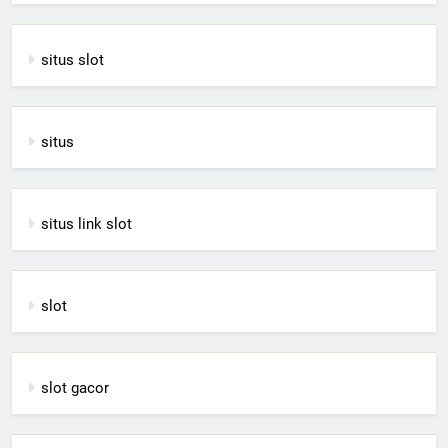
situs slot
situs
situs link slot
slot
slot gacor