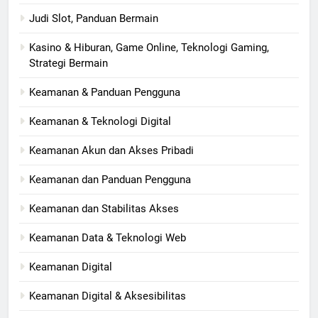
Judi Slot, Panduan Bermain
Kasino & Hiburan, Game Online, Teknologi Gaming,
Strategi Bermain
Keamanan & Panduan Pengguna
Keamanan & Teknologi Digital
Keamanan Akun dan Akses Pribadi
Keamanan dan Panduan Pengguna
Keamanan dan Stabilitas Akses
Keamanan Data & Teknologi Web
Keamanan Digital
Keamanan Digital & Aksesibilitas