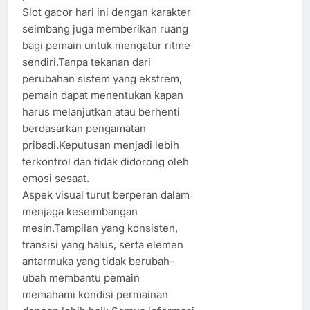
Slot gacor hari ini dengan karakter
seimbang juga memberikan ruang
bagi pemain untuk mengatur ritme
sendiri.Tanpa tekanan dari
perubahan sistem yang ekstrem,
pemain dapat menentukan kapan
harus melanjutkan atau berhenti
berdasarkan pengamatan
pribadi.Keputusan menjadi lebih
terkontrol dan tidak didorong oleh
emosi sesaat.
Aspek visual turut berperan dalam
menjaga keseimbangan
mesin.Tampilan yang konsisten,
transisi yang halus, serta elemen
antarmuka yang tidak berubah-
ubah membantu pemain
memahami kondisi permainan