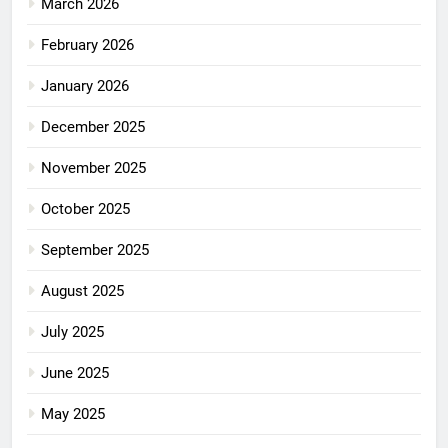
March 2026
February 2026
January 2026
December 2025
November 2025
October 2025
September 2025
August 2025
July 2025
June 2025
May 2025