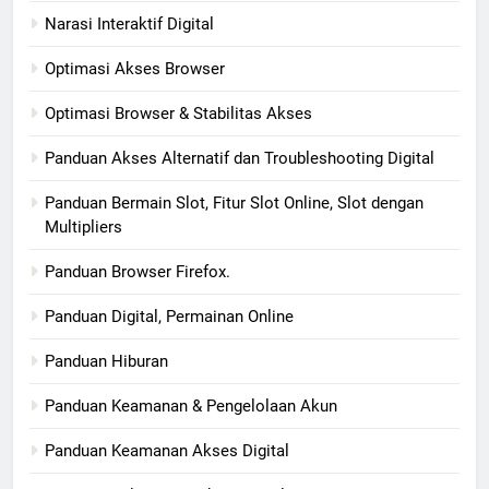
Narasi Interaktif Digital
Optimasi Akses Browser
Optimasi Browser & Stabilitas Akses
Panduan Akses Alternatif dan Troubleshooting Digital
Panduan Bermain Slot, Fitur Slot Online, Slot dengan
Multipliers
Panduan Browser Firefox.
Panduan Digital, Permainan Online
Panduan Hiburan
Panduan Keamanan & Pengelolaan Akun
Panduan Keamanan Akses Digital