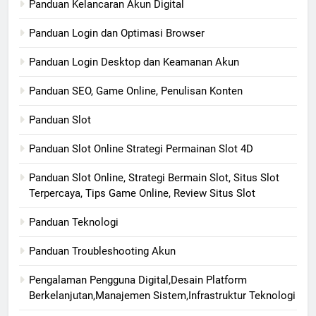
Panduan Kelancaran Akun Digital
Panduan Login dan Optimasi Browser
Panduan Login Desktop dan Keamanan Akun
Panduan SEO, Game Online, Penulisan Konten
Panduan Slot
Panduan Slot Online Strategi Permainan Slot 4D
Panduan Slot Online, Strategi Bermain Slot, Situs Slot
Terpercaya, Tips Game Online, Review Situs Slot
Panduan Teknologi
Panduan Troubleshooting Akun
Pengalaman Pengguna Digital,Desain Platform
Berkelanjutan,Manajemen Sistem,Infrastruktur Teknologi