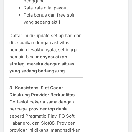
pengguna
Rata-rata nilai payout
Pola bonus dan free spin
yang sedang aktif
Daftar ini di-update setiap hari dan
disesuaikan dengan aktivitas
pemain di waktu nyata, sehingga
pemain bisa
menyesuaikan
strategi mereka dengan situasi
yang sedang berlangsung
.
3. Konsistensi Slot Gacor
Didukung Provider Berkualitas
Corlaslot bekerja sama dengan
berbagai
provider top dunia
seperti Pragmatic Play, PG Soft,
Habanero, dan Slot88. Provider-
provider ini dikenal menghadirkan