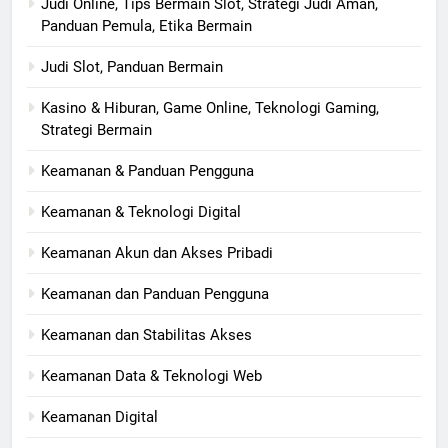
Judi Online, Tips Bermain Slot, Strategi Judi Aman,
Panduan Pemula, Etika Bermain
Judi Slot, Panduan Bermain
Kasino & Hiburan, Game Online, Teknologi Gaming,
Strategi Bermain
Keamanan & Panduan Pengguna
Keamanan & Teknologi Digital
Keamanan Akun dan Akses Pribadi
Keamanan dan Panduan Pengguna
Keamanan dan Stabilitas Akses
Keamanan Data & Teknologi Web
Keamanan Digital