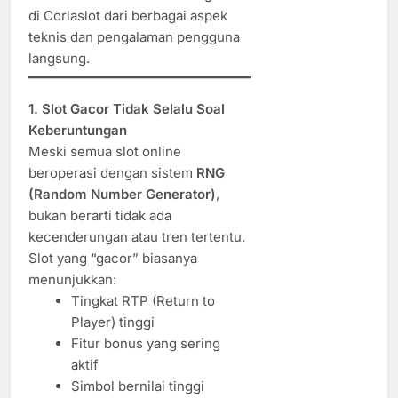
di Corlaslot dari berbagai aspek
teknis dan pengalaman pengguna
langsung.
1. Slot Gacor Tidak Selalu Soal
Keberuntungan
Meski semua slot online
beroperasi dengan sistem
RNG
(Random Number Generator)
,
bukan berarti tidak ada
kecenderungan atau tren tertentu.
Slot yang “gacor” biasanya
menunjukkan:
Tingkat RTP (Return to
Player) tinggi
Fitur bonus yang sering
aktif
Simbol bernilai tinggi