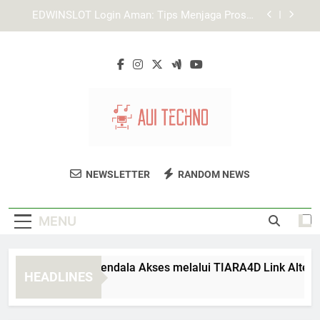
Skip
Cara Memastikan Halaman Login Edwinslot yang
to
Benar untuk Akses Akun Lebih Aman
content
Tips Login Lebah4D agar Akun Tidak Mudah
Diakses Orang Lain
Cara Mengatasi Kendala Akses melalui TIARA4D
Link Alternatif
EDWINSLOT Login Aman: Tips Menjaga Proses
Akses Tetap Stabil
Cara Memastikan Halaman Login Edwinslot yang
Benar untuk Akses Akun Lebih Aman
AUI Techno
Temukan Solusi Teknologi Inovatif Untuk
Tips Login Lebah4D agar Akun Tidak Mudah
NEWSLETTER
RANDOM NEWS
Diakses Orang Lain
Bisnis Anda Di AUI Techno.
MENU
ra Mengatasi Kendala Akses melalui TIARA4D Link Alternatif
HEADLINES
Weeks Ago