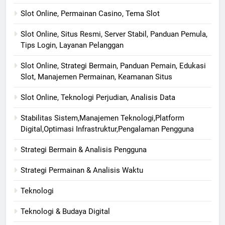
Slot Online, Permainan Casino, Tema Slot
Slot Online, Situs Resmi, Server Stabil, Panduan Pemula,
Tips Login, Layanan Pelanggan
Slot Online, Strategi Bermain, Panduan Pemain, Edukasi
Slot, Manajemen Permainan, Keamanan Situs
Slot Online, Teknologi Perjudian, Analisis Data
Stabilitas Sistem,Manajemen Teknologi,Platform
Digital,Optimasi Infrastruktur,Pengalaman Pengguna
Strategi Bermain & Analisis Pengguna
Strategi Permainan & Analisis Waktu
Teknologi
Teknologi & Budaya Digital