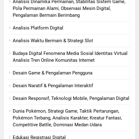
Analisis Dinamika Permainan, Stabilitas Sistem Game,
Pola Permainan Alami, Observasi Mesin Digital,
Pengalaman Bermain Berimbang
Analisis Platform Digital
Analisis Waktu Bermain & Strategi Slot
Budaya Digital Fenomena Media Sosial Identitas Virtual
Analisis Tren Online Komunitas Internet
Desain Game & Pengalaman Pengguna
Desain Naratif & Pengalaman Interaktif
Desain Responsif, Teknologi Mobile, Pengalaman Digital
Dunia Pokémon, Strategi Game, Taktik Pertarungan,
Pokémon Terbang, Analisis Karakter, Kreatur Fantasi,
Competitive Battle, Dominasi Medan Udara
Edukasi Registrasi Digital