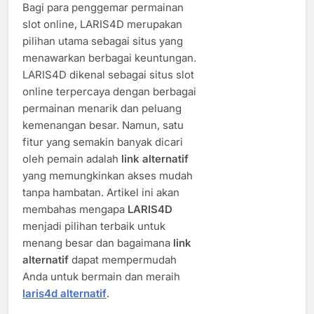
Bagi para penggemar permainan
slot online, LARIS4D merupakan
pilihan utama sebagai situs yang
menawarkan berbagai keuntungan.
LARIS4D dikenal sebagai situs slot
online terpercaya dengan berbagai
permainan menarik dan peluang
kemenangan besar. Namun, satu
fitur yang semakin banyak dicari
oleh pemain adalah
link alternatif
yang memungkinkan akses mudah
tanpa hambatan. Artikel ini akan
membahas mengapa
LARIS4D
menjadi pilihan terbaik untuk
menang besar dan bagaimana
link
alternatif
dapat mempermudah
Anda untuk bermain dan meraih
laris4d alternatif
.