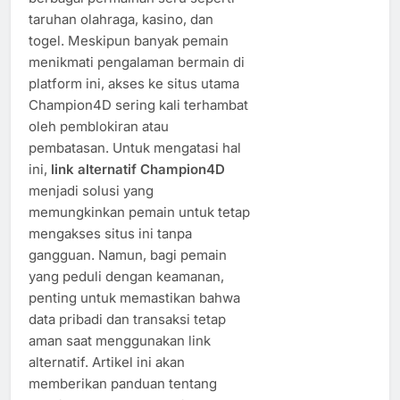
taruhan olahraga, kasino, dan
togel. Meskipun banyak pemain
menikmati pengalaman bermain di
platform ini, akses ke situs utama
Champion4D sering kali terhambat
oleh pemblokiran atau
pembatasan. Untuk mengatasi hal
ini,
link alternatif Champion4D
menjadi solusi yang
memungkinkan pemain untuk tetap
mengakses situs ini tanpa
gangguan. Namun, bagi pemain
yang peduli dengan keamanan,
penting untuk memastikan bahwa
data pribadi dan transaksi tetap
aman saat menggunakan link
alternatif. Artikel ini akan
memberikan panduan tentang