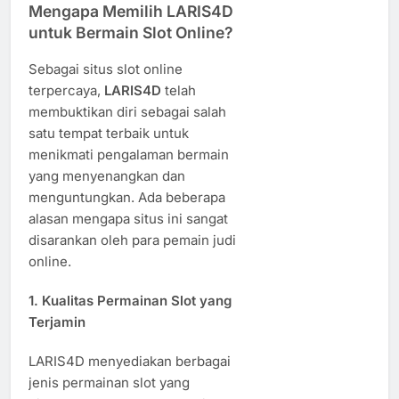
Mengapa Memilih LARIS4D
untuk Bermain Slot Online?
Sebagai situs slot online
terpercaya,
LARIS4D
telah
membuktikan diri sebagai salah
satu tempat terbaik untuk
menikmati pengalaman bermain
yang menyenangkan dan
menguntungkan. Ada beberapa
alasan mengapa situs ini sangat
disarankan oleh para pemain judi
online.
1. Kualitas Permainan Slot yang
Terjamin
LARIS4D menyediakan berbagai
jenis permainan slot yang