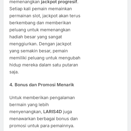
memenangkan
jackpot progresif
.
Setiap kali pemain memainkan
permainan slot, jackpot akan terus
berkembang dan memberikan
peluang untuk memenangkan
hadiah besar yang sangat
menggiurkan. Dengan jackpot
yang semakin besar, pemain
memiliki peluang untuk mengubah
hidup mereka dalam satu putaran
saja.
4. Bonus dan Promosi Menarik
Untuk memberikan pengalaman
bermain yang lebih
menyenangkan,
LARIS4D
juga
menawarkan berbagai bonus dan
promosi untuk para pemainnya.