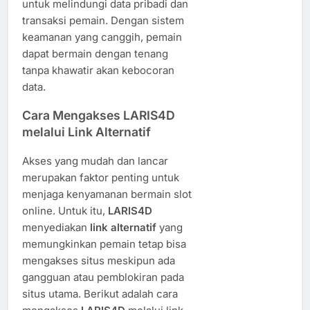
untuk melindungi data pribadi dan
transaksi pemain. Dengan sistem
keamanan yang canggih, pemain
dapat bermain dengan tenang
tanpa khawatir akan kebocoran
data.
Cara Mengakses LARIS4D
melalui Link Alternatif
Akses yang mudah dan lancar
merupakan faktor penting untuk
menjaga kenyamanan bermain slot
online. Untuk itu,
LARIS4D
menyediakan
link alternatif
yang
memungkinkan pemain tetap bisa
mengakses situs meskipun ada
gangguan atau pemblokiran pada
situs utama. Berikut adalah cara