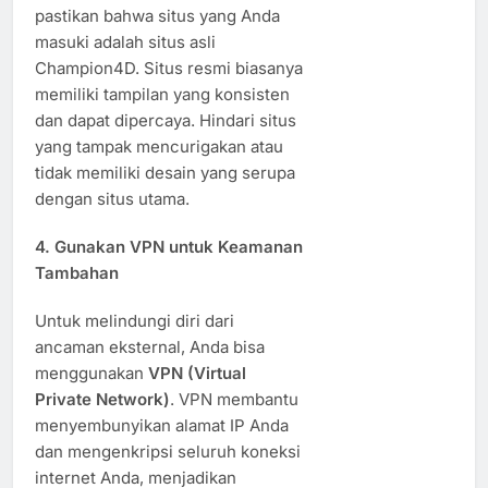
pastikan bahwa situs yang Anda
masuki adalah situs asli
Champion4D. Situs resmi biasanya
memiliki tampilan yang konsisten
dan dapat dipercaya. Hindari situs
yang tampak mencurigakan atau
tidak memiliki desain yang serupa
dengan situs utama.
4.
Gunakan VPN untuk Keamanan
Tambahan
Untuk melindungi diri dari
ancaman eksternal, Anda bisa
menggunakan
VPN (Virtual
Private Network)
. VPN membantu
menyembunyikan alamat IP Anda
dan mengenkripsi seluruh koneksi
internet Anda, menjadikan