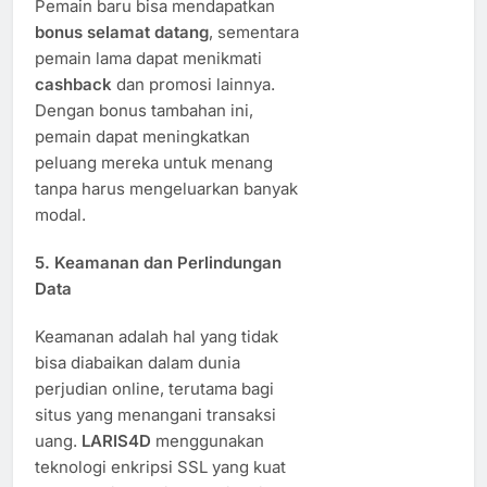
Pemain baru bisa mendapatkan
bonus selamat datang
, sementara
pemain lama dapat menikmati
cashback
dan promosi lainnya.
Dengan bonus tambahan ini,
pemain dapat meningkatkan
peluang mereka untuk menang
tanpa harus mengeluarkan banyak
modal.
5. Keamanan dan Perlindungan
Data
Keamanan adalah hal yang tidak
bisa diabaikan dalam dunia
perjudian online, terutama bagi
situs yang menangani transaksi
uang.
LARIS4D
menggunakan
teknologi enkripsi SSL yang kuat