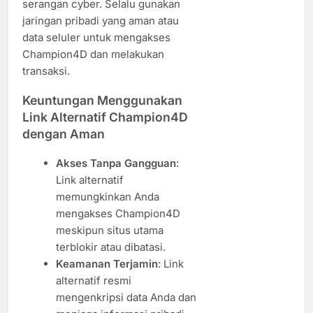
serangan cyber. Selalu gunakan
jaringan pribadi yang aman atau
data seluler untuk mengakses
Champion4D dan melakukan
transaksi.
Keuntungan Menggunakan
Link Alternatif Champion4D
dengan Aman
Akses Tanpa Gangguan
:
Link alternatif
memungkinkan Anda
mengakses Champion4D
meskipun situs utama
terblokir atau dibatasi.
Keamanan Terjamin
: Link
alternatif resmi
mengenkripsi data Anda dan