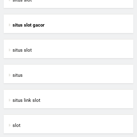
situs slot gacor
situs slot
situs
situs link slot
slot