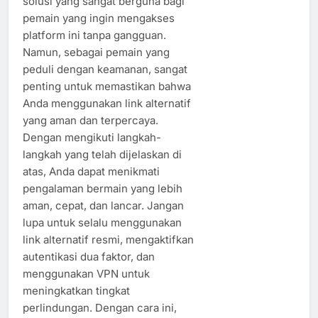
solusi yang sangat berguna bagi
pemain yang ingin mengakses
platform ini tanpa gangguan.
Namun, sebagai pemain yang
peduli dengan keamanan, sangat
penting untuk memastikan bahwa
Anda menggunakan link alternatif
yang aman dan terpercaya.
Dengan mengikuti langkah-
langkah yang telah dijelaskan di
atas, Anda dapat menikmati
pengalaman bermain yang lebih
aman, cepat, dan lancar. Jangan
lupa untuk selalu menggunakan
link alternatif resmi, mengaktifkan
autentikasi dua faktor, dan
menggunakan VPN untuk
meningkatkan tingkat
perlindungan. Dengan cara ini,