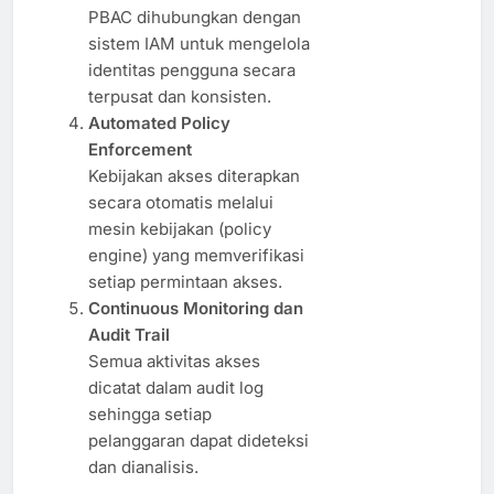
PBAC dihubungkan dengan
sistem IAM untuk mengelola
identitas pengguna secara
terpusat dan konsisten.
Automated Policy
Enforcement
Kebijakan akses diterapkan
secara otomatis melalui
mesin kebijakan (policy
engine) yang memverifikasi
setiap permintaan akses.
Continuous Monitoring dan
Audit Trail
Semua aktivitas akses
dicatat dalam audit log
sehingga setiap
pelanggaran dapat dideteksi
dan dianalisis.