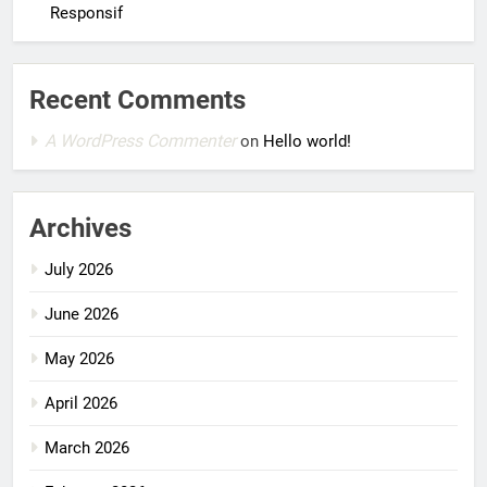
Responsif
Recent Comments
A WordPress Commenter
on
Hello world!
Archives
July 2026
June 2026
May 2026
April 2026
March 2026