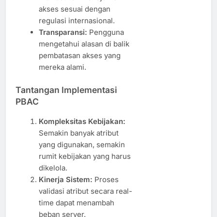
akses sesuai dengan
regulasi internasional.
Transparansi:
Pengguna
mengetahui alasan di balik
pembatasan akses yang
mereka alami.
Tantangan Implementasi
PBAC
Kompleksitas Kebijakan:
Semakin banyak atribut
yang digunakan, semakin
rumit kebijakan yang harus
dikelola.
Kinerja Sistem:
Proses
validasi atribut secara real-
time dapat menambah
beban server.