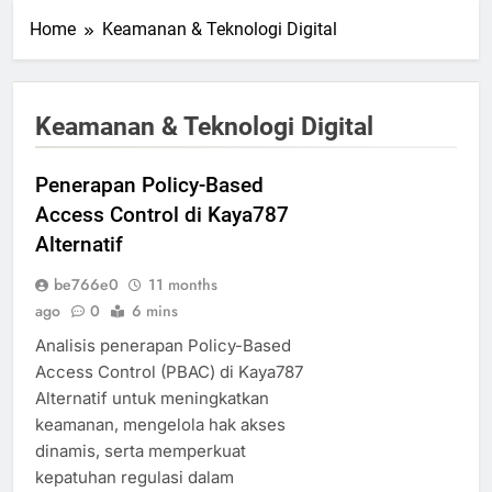
Home
Keamanan & Teknologi Digital
Keamanan & Teknologi Digital
Penerapan Policy-Based
Access Control di Kaya787
Alternatif
be766e0
11 months
ago
0
6 mins
Analisis penerapan Policy-Based
Access Control (PBAC) di Kaya787
Alternatif untuk meningkatkan
keamanan, mengelola hak akses
dinamis, serta memperkuat
kepatuhan regulasi dalam