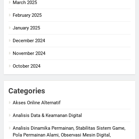
March 2025
February 2025
January 2025
December 2024
November 2024
October 2024
Categories
Akses Online Alternatif
Analisis Data & Keamanan Digital
Analisis Dinamika Permainan, Stabilitas Sistem Game,
Pola Permainan Alami, Observasi Mesin Digital,