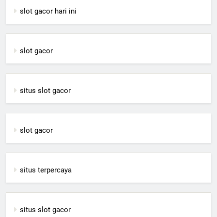
slot gacor hari ini
slot gacor
situs slot gacor
slot gacor
situs terpercaya
situs slot gacor