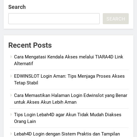
Search
SEARCH
Recent Posts
Cara Mengatasi Kendala Akses melalui TIARA4D Link
Alternatif
EDWINSLOT Login Aman: Tips Menjaga Proses Akses
Tetap Stabil
Cara Memastikan Halaman Login Edwinslot yang Benar
untuk Akses Akun Lebih Aman
Tips Login Lebah4D agar Akun Tidak Mudah Diakses
Orang Lain
Lebah4D Login dengan Sistem Praktis dan Tampilan