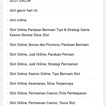
SLOT GACOR
slot gacor hari ini
slot online
Slot Online Panduan Bermain Tips & Strategi Game
Kasino Review Situs Slot
Slot Online, Bonus dan Promosi, Panduan Bermain
Slot Online, Judi Online, Panduan Pemain
Slot Online, Judi Online, Strategi Permainan
Slot Online, Kasino Online, Tips Bermain Slot
Slot Online, Keamanan, Situs Terpercaya
Slot Online, Permainan Casino, Pola Pembayaran
Slot Online, Permainan Casino, Tema Slot