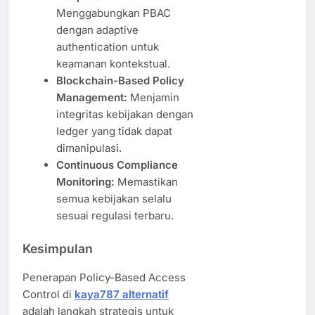
Menggabungkan PBAC
dengan adaptive
authentication untuk
keamanan kontekstual.
Blockchain-Based Policy
Management:
Menjamin
integritas kebijakan dengan
ledger yang tidak dapat
dimanipulasi.
Continuous Compliance
Monitoring:
Memastikan
semua kebijakan selalu
sesuai regulasi terbaru.
Kesimpulan
Penerapan Policy-Based Access
Control di
kaya787 alternatif
adalah langkah strategis untuk