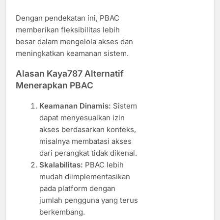
Dengan pendekatan ini, PBAC
memberikan fleksibilitas lebih
besar dalam mengelola akses dan
meningkatkan keamanan sistem.
Alasan Kaya787 Alternatif
Menerapkan PBAC
Keamanan Dinamis:
Sistem
dapat menyesuaikan izin
akses berdasarkan konteks,
misalnya membatasi akses
dari perangkat tidak dikenal.
Skalabilitas:
PBAC lebih
mudah diimplementasikan
pada platform dengan
jumlah pengguna yang terus
berkembang.