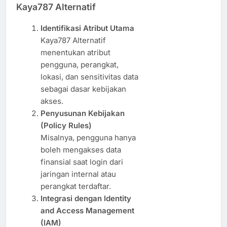
Kaya787 Alternatif
Identifikasi Atribut Utama
Kaya787 Alternatif
menentukan atribut
pengguna, perangkat,
lokasi, dan sensitivitas data
sebagai dasar kebijakan
akses.
Penyusunan Kebijakan
(Policy Rules)
Misalnya, pengguna hanya
boleh mengakses data
finansial saat login dari
jaringan internal atau
perangkat terdaftar.
Integrasi dengan Identity
and Access Management
(IAM)