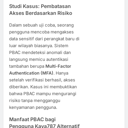
Studi Kasus: Pembatasan
Akses Berdasarkan Risiko
Dalam sebuah uji coba, seorang
pengguna mencoba mengakses
data sensitif dari perangkat baru di
luar wilayah biasanya. Sistem
PBAC mendeteksi anomali dan
langsung memicu autentikasi
tambahan berupa
Multi-Factor
Authentication (MFA)
. Hanya
setelah verifikasi berhasil, akses
diberikan. Kasus ini membuktikan
bahwa PBAC mampu mengurangi
risiko tanpa mengganggu
kenyamanan pengguna.
Manfaat PBAC bagi
Pengguna Kaya787 Alternatif