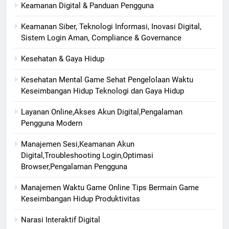
Keamanan Digital & Panduan Pengguna
Keamanan Siber, Teknologi Informasi, Inovasi Digital,
Sistem Login Aman, Compliance & Governance
Kesehatan & Gaya Hidup
Kesehatan Mental Game Sehat Pengelolaan Waktu
Keseimbangan Hidup Teknologi dan Gaya Hidup
Layanan Online,Akses Akun Digital,Pengalaman
Pengguna Modern
Manajemen Sesi,Keamanan Akun
Digital,Troubleshooting Login,Optimasi
Browser,Pengalaman Pengguna
Manajemen Waktu Game Online Tips Bermain Game
Keseimbangan Hidup Produktivitas
Narasi Interaktif Digital