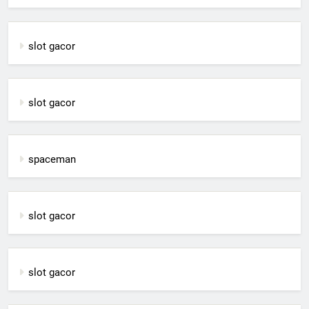
slot gacor
slot gacor
spaceman
slot gacor
slot gacor