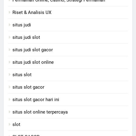
Permainan Online, Casino, Strategi Permainan
Riset & Analisis UX
situs judi
situs judi slot
situs judi slot gacor
situs judi slot online
situs slot
situs slot gacor
situs slot gacor hari ini
situs slot online terpercaya
slot