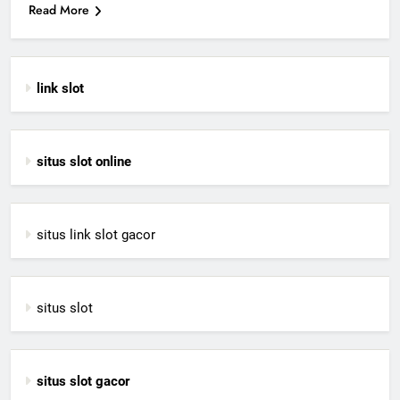
Read More
link slot
situs slot online
situs link slot gacor
situs slot
situs slot gacor