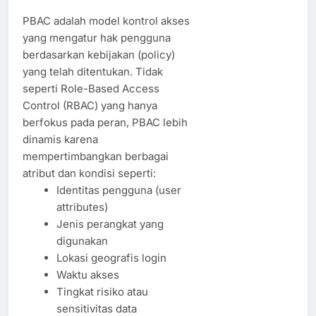
PBAC adalah model kontrol akses
yang mengatur hak pengguna
berdasarkan kebijakan (policy)
yang telah ditentukan. Tidak
seperti Role-Based Access
Control (RBAC) yang hanya
berfokus pada peran, PBAC lebih
dinamis karena
mempertimbangkan berbagai
atribut dan kondisi seperti:
Identitas pengguna (user
attributes)
Jenis perangkat yang
digunakan
Lokasi geografis login
Waktu akses
Tingkat risiko atau
sensitivitas data