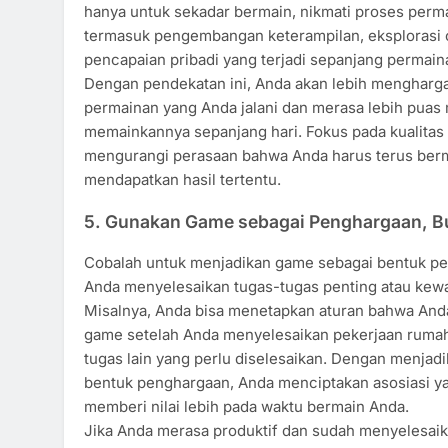
hanya untuk sekadar bermain, nikmati proses permai
termasuk pengembangan keterampilan, eksplorasi c
pencapaian pribadi yang terjadi sepanjang permain
Dengan pendekatan ini, Anda akan lebih menghargai
permainan yang Anda jalani dan merasa lebih puas 
memainkannya sepanjang hari. Fokus pada kualita
mengurangi perasaan bahwa Anda harus terus ber
mendapatkan hasil tertentu.
5. Gunakan Game sebagai Penghargaan, B
Cobalah untuk menjadikan game sebagai bentuk pe
Anda menyelesaikan tugas-tugas penting atau kewaj
Misalnya, Anda bisa menetapkan aturan bahwa And
game setelah Anda menyelesaikan pekerjaan rumah,
tugas lain yang perlu diselesaikan. Dengan menjad
bentuk penghargaan, Anda menciptakan asosiasi ya
memberi nilai lebih pada waktu bermain Anda.
Jika Anda merasa produktif dan sudah menyelesaik