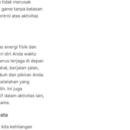
 tidak merusak
in game tanpa batasan
trol atas aktivitas
 energi fisik dan
ri diri Anda waktu
nerus terjaga di depan
hat, berjalan-jalan,
buh dan pikiran Anda.
kelelahan yang
h. Ini juga
dalam aktivitas lain,
game.
yata
kita kehilangan