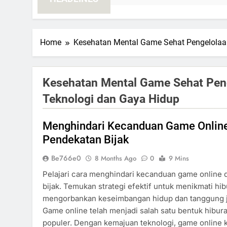
Home
Kesehatan Mental Game Sehat Pengelolaa
Kesehatan Mental Game Sehat Pen
Teknologi dan Gaya Hidup
Menghindari Kecanduan Game Onlin
Pendekatan Bijak
Be766e0
8 Months Ago
0
9 Mins
Pelajari cara menghindari kecanduan game online
bijak. Temukan strategi efektif untuk menikmati hib
mengorbankan keseimbangan hidup dan tanggung 
Game online telah menjadi salah satu bentuk hiburan
populer. Dengan kemajuan teknologi, game online 