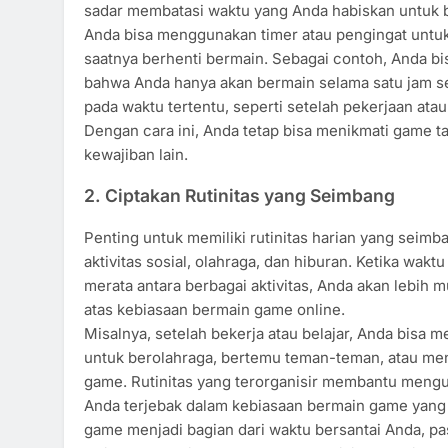
sadar membatasi waktu yang Anda habiskan untuk 
Anda bisa menggunakan timer atau pengingat untu
saatnya berhenti bermain. Sebagai contoh, Anda b
bahwa Anda hanya akan bermain selama satu jam se
pada waktu tertentu, seperti setelah pekerjaan atau
Dengan cara ini, Anda tetap bisa menikmati game 
kewajiban lain.
2. Ciptakan Rutinitas yang Seimbang
Penting untuk memiliki rutinitas harian yang seimb
aktivitas sosial, olahraga, dan hiburan. Ketika wakt
merata antara berbagai aktivitas, Anda akan lebih 
atas kebiasaan bermain game online.
Misalnya, setelah bekerja atau belajar, Anda bisa 
untuk berolahraga, bertemu teman-teman, atau meng
game. Rutinitas yang terorganisir membantu meng
Anda terjebak dalam kebiasaan bermain game yang 
game menjadi bagian dari waktu bersantai Anda, pas