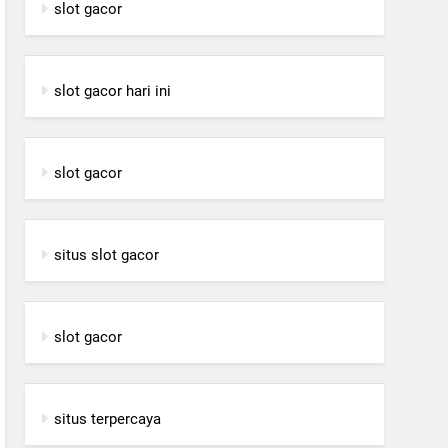
slot gacor
slot gacor hari ini
slot gacor
situs slot gacor
slot gacor
situs terpercaya