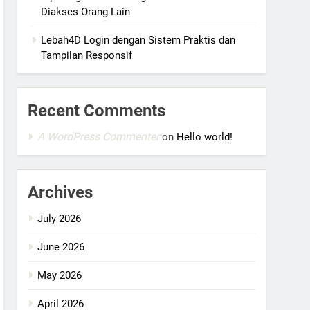
Diakses Orang Lain
Lebah4D Login dengan Sistem Praktis dan
Tampilan Responsif
Recent Comments
A WordPress Commenter
on
Hello world!
Archives
July 2026
June 2026
May 2026
April 2026