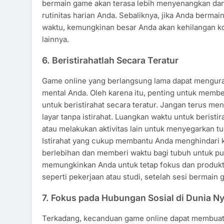
bermain game akan terasa lebih menyenangkan dan
rutinitas harian Anda. Sebaliknya, jika Anda berma
waktu, kemungkinan besar Anda akan kehilangan kon
lainnya.
6. Beristirahatlah Secara Teratur
Game online yang berlangsung lama dapat menguras
mental Anda. Oleh karena itu, penting untuk membe
untuk beristirahat secara teratur. Jangan terus me
layar tanpa istirahat. Luangkan waktu untuk beristira
atau melakukan aktivitas lain untuk menyegarkan tu
Istirahat yang cukup membantu Anda menghindari 
berlebihan dan memberi waktu bagi tubuh untuk puli
memungkinkan Anda untuk tetap fokus dan produktif 
seperti pekerjaan atau studi, setelah sesi bermain 
7. Fokus pada Hubungan Sosial di Dunia N
Terkadang, kecanduan game online dapat membuat 