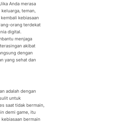
 Jika Anda merasa
keluarga, teman,
 kembali kebiasaan
ang-orang terdekat
ia digital.
mbantu menjaga
erasingan akibat
 langsung dengan
an yang sehat dan
uan adalah dengan
ulit untuk
s saat tidak bermain,
in demi game, itu
i kebiasaan bermain