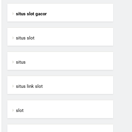
situs slot gacor
situs slot
situs
situs link slot
slot