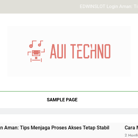
EDWINSLOT Login Aman: Tip
Cara Memastikan Halaman Login Edwinslot yan
Tips Login Lebah4D agar
Cara Mengatasi Kendala 
EDWINSLOT Login Aman: Tip
Cara Memastikan Halaman Login Edwinslot yan
 Techno
lusi Teknologi Inovatif Untuk Bisnis Anda Di AUI Techno.
Tips Login Lebah4D agar
SAMPLE PAGE
 Menjaga Proses Akses Tetap Stabil
Cara Memastikan 
2 Months Ago