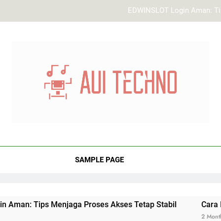
EDWINSLOT Login Aman: Tip
Cara Memastikan Halaman Login Edwinslot yan
Tips Login Lebah4D agar
Cara Mengatasi Kendala 
EDWINSLOT Login Aman: Tip
Cara Memastikan Halaman Login Edwinslot yan
 Techno
lusi Teknologi Inovatif Untuk Bisnis Anda Di AUI Techno.
Tips Login Lebah4D agar
SAMPLE PAGE
s Menjaga Proses Akses Tetap Stabil
Cara Memastikan
2 Months Ago