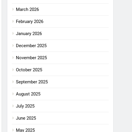
March 2026
February 2026
January 2026
December 2025
November 2025
October 2025
September 2025
August 2025
July 2025
June 2025
May 2025