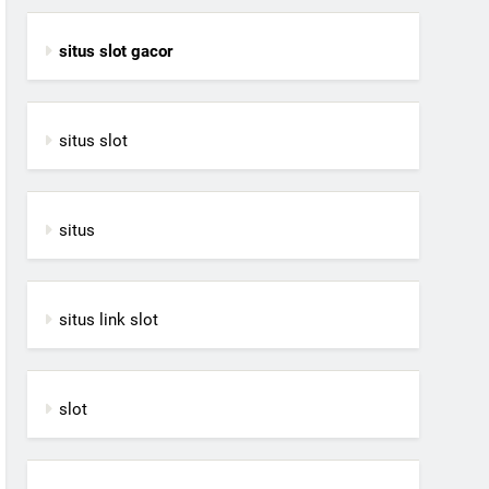
situs slot gacor
situs slot
situs
situs link slot
slot