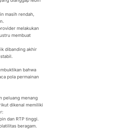
 yang dianggap lebih
in masih rendah,
n.
provider melakukan
justru membuat
fik dibanding akhir
tabil.
membuktikan bahwa
ca pola permainan
an peluang menang
ikut dikenal memiliki
r:
pin dan RTP tinggi.
latilitas beragam.