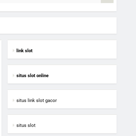
link slot
situs slot online
situs link slot gacor
situs slot