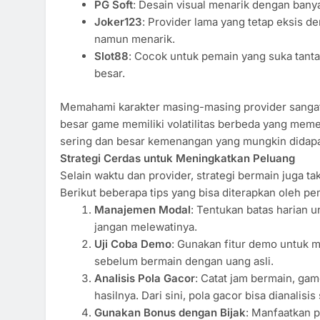
PG Soft
: Desain visual menarik dengan banya
Joker123
: Provider lama yang tetap eksis d
namun menarik.
Slot88
: Cocok untuk pemain yang suka tant
besar.
Memahami karakter masing-masing provider sangat
besar game memiliki volatilitas berbeda yang mem
sering dan besar kemenangan yang mungkin didapa
Strategi Cerdas untuk Meningkatkan Peluang
Selain waktu dan provider, strategi bermain juga tak
Berikut beberapa tips yang bisa diterapkan oleh pe
Manajemen Modal
: Tentukan batas harian 
jangan melewatinya.
Uji Coba Demo
: Gunakan fitur demo untuk 
sebelum bermain dengan uang asli.
Analisis Pola Gacor
: Catat jam bermain, gam
hasilnya. Dari sini, pola gacor bisa dianalisi
Gunakan Bonus dengan Bijak
: Manfaatkan 