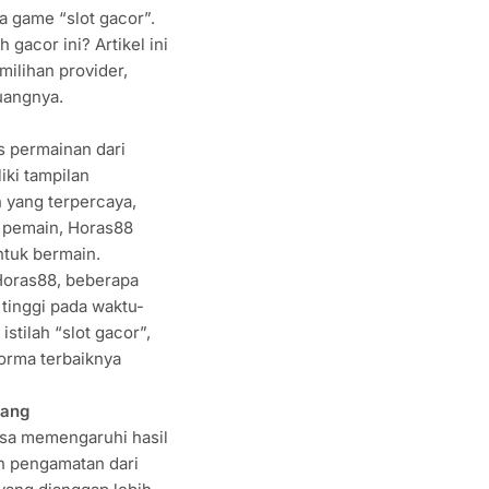
a game “slot gacor”.
 gacor ini? Artikel ini
ilihan provider,
uangnya.
s permainan dari
iki tampilan
 yang terpercaya,
r pemain, Horas88
tuk bermain.
Horas88, beberapa
tinggi pada waktu-
stilah “slot gacor”,
forma terbaiknya
nang
sa memengaruhi hasil
n pengamatan dari