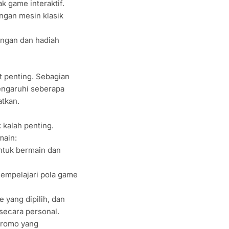
k game interaktif.
engan mesin klasik
angan dan hadiah
 penting. Sebagian
engaruhi seberapa
tkan.
 kalah penting.
main:
untuk bermain dan
mempelajari pola game
e yang dipilih, dan
s secara personal.
promo yang