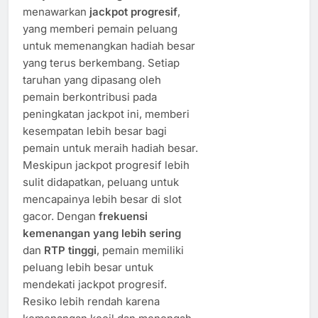
menawarkan
jackpot progresif
,
yang memberi pemain peluang
untuk memenangkan hadiah besar
yang terus berkembang. Setiap
taruhan yang dipasang oleh
pemain berkontribusi pada
peningkatan jackpot ini, memberi
kesempatan lebih besar bagi
pemain untuk meraih hadiah besar.
Meskipun jackpot progresif lebih
sulit didapatkan, peluang untuk
mencapainya lebih besar di slot
gacor. Dengan
frekuensi
kemenangan yang lebih sering
dan
RTP tinggi
, pemain memiliki
peluang lebih besar untuk
mendekati jackpot progresif.
Resiko lebih rendah karena