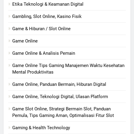
Etika Teknologi & Keamanan Digital
Gambling, Slot Online, Kasino Fisik
Game & Hiburan / Slot Online
Game Online
Game Online & Analisis Pemain
Game Online Tips Gaming Manajemen Waktu Kesehatan
Mental Produktivitas
Game Online, Panduan Bermain, Hiburan Digital
Game Online, Teknologi Digital, Ulasan Platform
Game Slot Online, Strategi Bermain Slot, Panduan
Pemula, Tips Gaming Aman, Optimalisasi Fitur Slot
Gaming & Health Technology