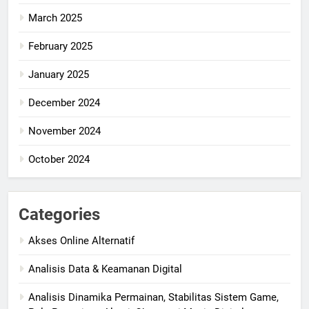
March 2025
February 2025
January 2025
December 2024
November 2024
October 2024
Categories
Akses Online Alternatif
Analisis Data & Keamanan Digital
Analisis Dinamika Permainan, Stabilitas Sistem Game,