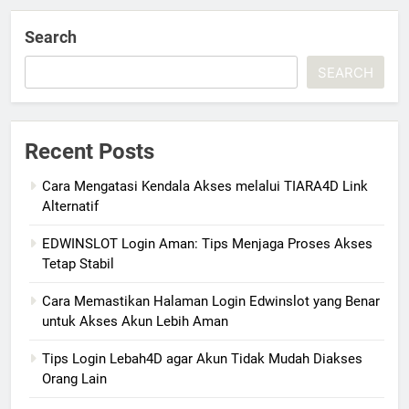
Search
SEARCH
Recent Posts
Cara Mengatasi Kendala Akses melalui TIARA4D Link
Alternatif
EDWINSLOT Login Aman: Tips Menjaga Proses Akses
Tetap Stabil
Cara Memastikan Halaman Login Edwinslot yang Benar
untuk Akses Akun Lebih Aman
Tips Login Lebah4D agar Akun Tidak Mudah Diakses
Orang Lain