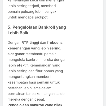
kemenangan kecil dan menengah
lebih sering terjadi, memberi
pemain peluang lebih banyak
untuk mencapai jackpot.
5.
Pengelolaan Bankroll yang
Lebih Baik
Dengan
RTP tinggi
dan
frekuensi
kemenangan yang lebih sering
,
slot gacor
membantu pemain
mengelola bankroll mereka dengan
lebih efektif. Kemenangan yang
lebih sering dan fitur bonus yang
menguntungkan memberi
kesempatan bagi pemain untuk
bertahan lebih lama dalam
permainan tanpa kehilangan saldo
mereka dengan cepat.
Pengelolaan bankroll yang bijak