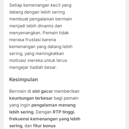
Setiap kemenangan kecil yang
datang dengan lebih sering
membuat pengalaman bermain
menjadi lebih dinamis dan
menyenangkan. Pemain tidak
merasa frustasi karena
kemenangan yang datang lebih
sering, yang meningkatkan
motivasi mereka untuk terus
mengejar hadiah besar.
Kesimpulan
Bermain di
slot gacor
memberikan
keuntungan terbesar
bagi pemain
yang ingin
pengalaman menang
lebih sering
. Dengan
RTP tinggi
,
frekuensi kemenangan yang lebih
sering
, dan
fitur bonus