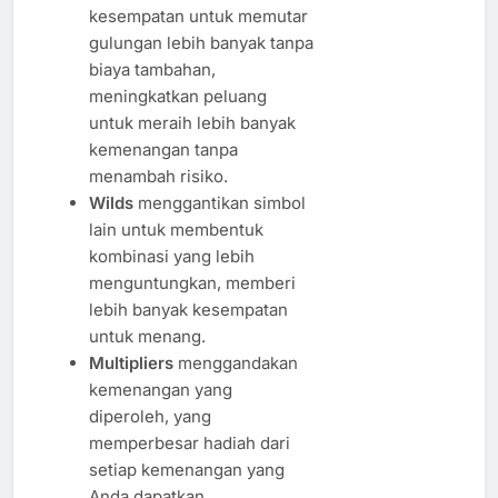
kesempatan untuk memutar
gulungan lebih banyak tanpa
biaya tambahan,
meningkatkan peluang
untuk meraih lebih banyak
kemenangan tanpa
menambah risiko.
Wilds
menggantikan simbol
lain untuk membentuk
kombinasi yang lebih
menguntungkan, memberi
lebih banyak kesempatan
untuk menang.
Multipliers
menggandakan
kemenangan yang
diperoleh, yang
memperbesar hadiah dari
setiap kemenangan yang
Anda dapatkan.