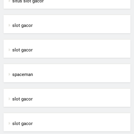
situs slot gacor
slot gacor
slot gacor
spaceman
slot gacor
slot gacor