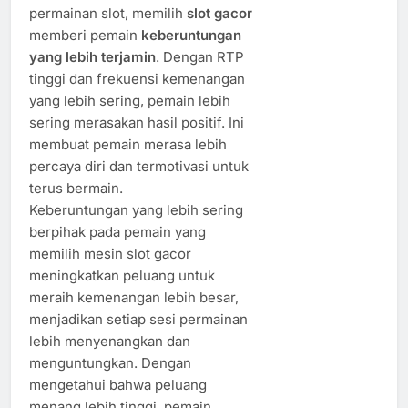
permainan slot, memilih
slot gacor
memberi pemain
keberuntungan
yang lebih terjamin
. Dengan RTP
tinggi dan frekuensi kemenangan
yang lebih sering, pemain lebih
sering merasakan hasil positif. Ini
membuat pemain merasa lebih
percaya diri dan termotivasi untuk
terus bermain.
Keberuntungan yang lebih sering
berpihak pada pemain yang
memilih mesin slot gacor
meningkatkan peluang untuk
meraih kemenangan lebih besar,
menjadikan setiap sesi permainan
lebih menyenangkan dan
menguntungkan. Dengan
mengetahui bahwa peluang
menang lebih tinggi, pemain