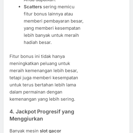
Scatters
sering memicu
fitur bonus lainnya atau
memberi pembayaran besar,
yang memberi kesempatan
lebih banyak untuk meraih
hadiah besar.
Fitur bonus ini tidak hanya
meningkatkan peluang untuk
meraih kemenangan lebih besar,
tetapi juga memberi kesempatan
untuk terus bertahan lebih lama
dalam permainan dengan
kemenangan yang lebih sering.
4.
Jackpot Progresif yang
Menggiurkan
Banyak mesin
slot gacor