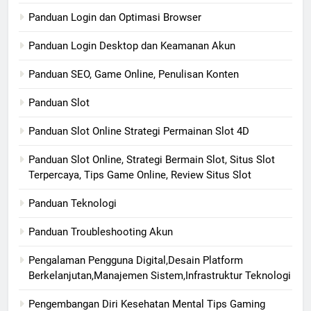
Panduan Login dan Optimasi Browser
Panduan Login Desktop dan Keamanan Akun
Panduan SEO, Game Online, Penulisan Konten
Panduan Slot
Panduan Slot Online Strategi Permainan Slot 4D
Panduan Slot Online, Strategi Bermain Slot, Situs Slot
Terpercaya, Tips Game Online, Review Situs Slot
Panduan Teknologi
Panduan Troubleshooting Akun
Pengalaman Pengguna Digital,Desain Platform
Berkelanjutan,Manajemen Sistem,Infrastruktur Teknologi
Pengembangan Diri Kesehatan Mental Tips Gaming