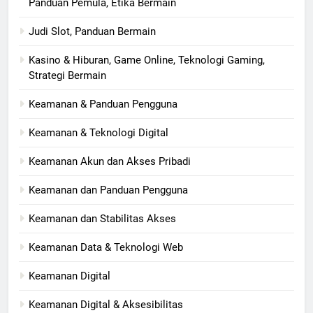
Panduan Pemula, Etika Bermain
Judi Slot, Panduan Bermain
Kasino & Hiburan, Game Online, Teknologi Gaming,
Strategi Bermain
Keamanan & Panduan Pengguna
Keamanan & Teknologi Digital
Keamanan Akun dan Akses Pribadi
Keamanan dan Panduan Pengguna
Keamanan dan Stabilitas Akses
Keamanan Data & Teknologi Web
Keamanan Digital
Keamanan Digital & Aksesibilitas