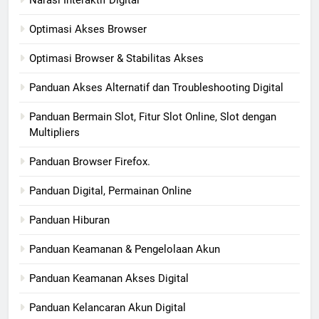
Narasi Interaktif Digital
Optimasi Akses Browser
Optimasi Browser & Stabilitas Akses
Panduan Akses Alternatif dan Troubleshooting Digital
Panduan Bermain Slot, Fitur Slot Online, Slot dengan
Multipliers
Panduan Browser Firefox.
Panduan Digital, Permainan Online
Panduan Hiburan
Panduan Keamanan & Pengelolaan Akun
Panduan Keamanan Akses Digital
Panduan Kelancaran Akun Digital