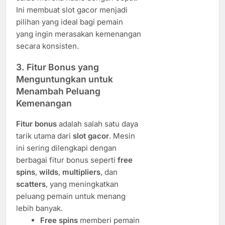
Ini membuat slot gacor menjadi
pilihan yang ideal bagi pemain
yang ingin merasakan kemenangan
secara konsisten.
3.
Fitur Bonus yang
Menguntungkan untuk
Menambah Peluang
Kemenangan
Fitur bonus
adalah salah satu daya
tarik utama dari
slot gacor
. Mesin
ini sering dilengkapi dengan
berbagai fitur bonus seperti
free
spins
,
wilds
,
multipliers
, dan
scatters
, yang meningkatkan
peluang pemain untuk menang
lebih banyak.
Free spins
memberi pemain