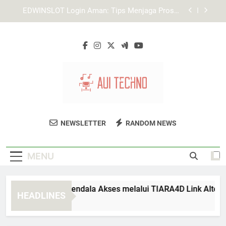
Skip
Cara Memastikan Halaman Login Edwinslot yang
to
Benar untuk Akses Akun Lebih Aman
content
Tips Login Lebah4D agar Akun Tidak Mudah
Diakses Orang Lain
Cara Mengatasi Kendala Akses melalui TIARA4D
Link Alternatif
EDWINSLOT Login Aman: Tips Menjaga Proses
Akses Tetap Stabil
Cara Memastikan Halaman Login Edwinslot yang
Benar untuk Akses Akun Lebih Aman
AUI Techno
Temukan Solusi Teknologi Inovatif Untuk
Tips Login Lebah4D agar Akun Tidak Mudah
NEWSLETTER
RANDOM NEWS
Diakses Orang Lain
Bisnis Anda Di AUI Techno.
MENU
ra Mengatasi Kendala Akses melalui TIARA4D Link Alternatif
HEADLINES
Weeks Ago