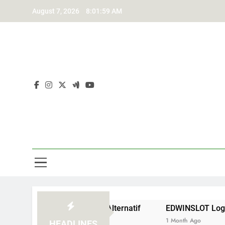
Skip
August 7, 2026
8:02:00 AM
to
content
AUI
Temukan So
lui TIARA4D Link Alternatif
EDWINSLOT Login Aman: Ti
1 Month Ago
HEADLINES