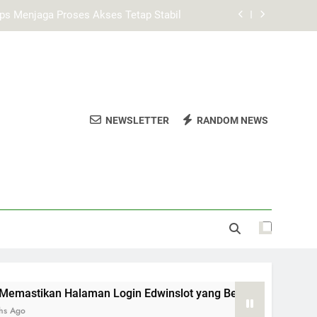
s Menjaga Proses Akses Tetap Stabil
g Benar untuk Akses Akun Lebih Aman
 Akun Tidak Mudah Diakses Orang Lain
Akses melalui TIARA4D Link Alternatif
NEWSLETTER
RANDOM NEWS
s Menjaga Proses Akses Tetap Stabil
g Benar untuk Akses Akun Lebih Aman
 Akun Tidak Mudah Diakses Orang Lain
n Halaman Login Edwinslot yang Benar untuk Akses Akun Le