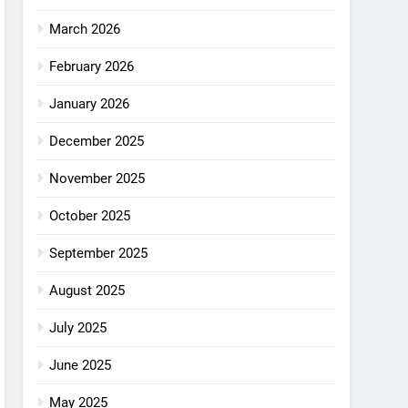
March 2026
February 2026
January 2026
December 2025
November 2025
October 2025
September 2025
August 2025
July 2025
June 2025
May 2025