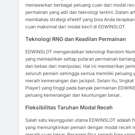
menawarkan berbagai peluang cuan dari modal re
permainan yang adil dan teknologi terkini. Dalam art
membahas strategi efektif yang bisa Anda terapka
cuan maksimal dari modal kecil di EDWINSLOT.
Teknologi RNG dan Keadilan Permainan
EDWINSLOT mengandalkan teknologi Random Numb
yang memastikan setiap putaran permainan berlan
dan bebas dari manipulasi. Hal ini memberikan jami
seluruh pemain sehingga semua memiliki peluang y
meraih kemenangan dan jackpot. Selain itu, tingkat
Player) yang tinggi pada banyak permainan EDW
peluang kemenangan dan keuntungan besar.
Fleksibilitas Taruhan Modal Receh
Salah satu keunggulan utama EDWINSLOT adalah fle
yang memungkinkan pemain dengan modal receh te
meraih cuan besar. Beragam fitur seperti free spins,