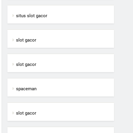
situs slot gacor
slot gacor
slot gacor
spaceman
slot gacor