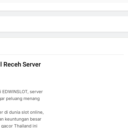
l Receh Server
 di EDWINSLOT, server
 agar peluang menang
di dunia slot online,
an keuntungan besar
gacor Thailand ini