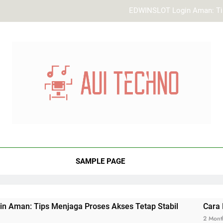
EDWINSLOT Login Aman: Tip
Cara Memastikan Halaman Login Edwinslot yan
Tips Login Lebah4D agar
Cara Mengatasi Kendala 
EDWINSLOT Login Aman: Tip
Cara Memastikan Halaman Login Edwinslot yan
 Techno
lusi Teknologi Inovatif Untuk Bisnis Anda Di AUI Techno.
Tips Login Lebah4D agar
SAMPLE PAGE
ps Menjaga Proses Akses Tetap Stabil
Cara Memastika
2 Months Ago