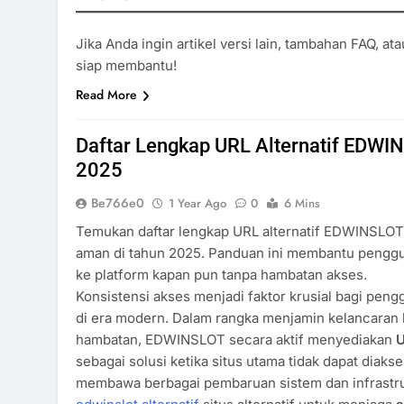
Jika Anda ingin artikel versi lain, tambahan FAQ, at
siap membantu!
Read More
Daftar Lengkap URL Alternatif EDWI
2025
Be766e0
1 Year Ago
0
6 Mins
Temukan daftar lengkap URL alternatif EDWINSLOT 
aman di tahun 2025. Panduan ini membantu penggu
ke platform kapan pun tanpa hambatan akses.
Konsistensi akses menjadi faktor krusial bagi pengg
di era modern. Dalam rangka menjamin kelancaran 
hambatan, EDWINSLOT secara aktif menyediakan
U
sebagai solusi ketika situs utama tidak dapat diaks
membawa berbagai pembaruan sistem dan infrastruk