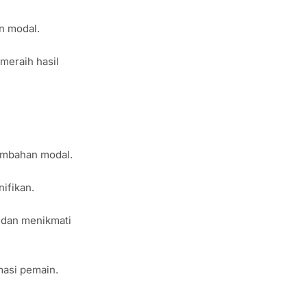
n modal.
meraih hasil
ambahan modal.
ifikan.
dan menikmati
masi pemain.