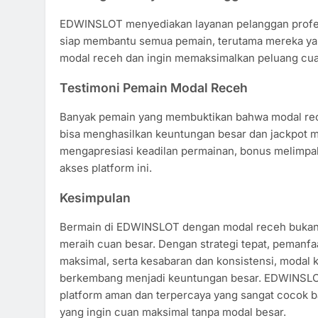
EDWINSLOT menyediakan layanan pelanggan profes
siap membantu semua pemain, terutama mereka y
modal receh dan ingin memaksimalkan peluang cua
Testimoni Pemain Modal Receh
Banyak pemain yang membuktikan bahwa modal r
bisa menghasilkan keuntungan besar dan jackpot 
mengapresiasi keadilan permainan, bonus melimpa
akses platform ini.
Kesimpulan
Bermain di EDWINSLOT dengan modal receh bukan
meraih cuan besar. Dengan strategi tepat, pemanf
maksimal, serta kesabaran dan konsistensi, modal k
berkembang menjadi keuntungan besar. EDWINSL
platform aman dan terpercaya yang sangat cocok 
yang ingin cuan maksimal tanpa modal besar.