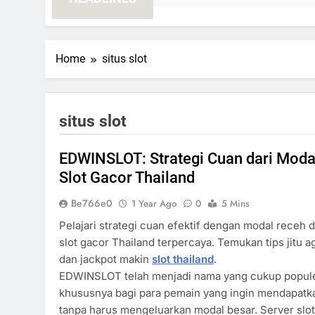
Home
situs slot
situs slot
EDWINSLOT: Strategi Cuan dari Moda
Slot Gacor Thailand
Be766e0
1 Year Ago
0
5 Mins
Pelajari strategi cuan efektif dengan modal receh
slot gacor Thailand terpercaya. Temukan tips jitu
dan jackpot makin
slot thailand
.
EDWINSLOT telah menjadi nama yang cukup populer 
khususnya bagi para pemain yang ingin mendapatk
tanpa harus mengeluarkan modal besar. Server slot 