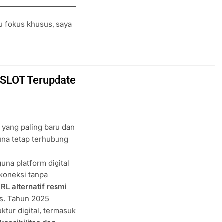
au fokus khusus, saya
NSLOT Terupdate
yang paling baru dan
na tetap terhubung
una platform digital
koneksi tanpa
RL alternatif resmi
es. Tahun 2025
tur digital, termasuk