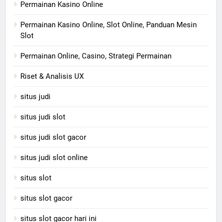
Permainan Kasino Online
Permainan Kasino Online, Slot Online, Panduan Mesin
Slot
Permainan Online, Casino, Strategi Permainan
Riset & Analisis UX
situs judi
situs judi slot
situs judi slot gacor
situs judi slot online
situs slot
situs slot gacor
situs slot gacor hari ini