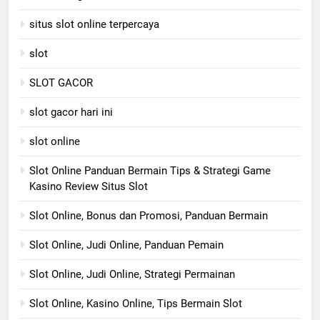
situs slot online terpercaya
slot
SLOT GACOR
slot gacor hari ini
slot online
Slot Online Panduan Bermain Tips & Strategi Game
Kasino Review Situs Slot
Slot Online, Bonus dan Promosi, Panduan Bermain
Slot Online, Judi Online, Panduan Pemain
Slot Online, Judi Online, Strategi Permainan
Slot Online, Kasino Online, Tips Bermain Slot