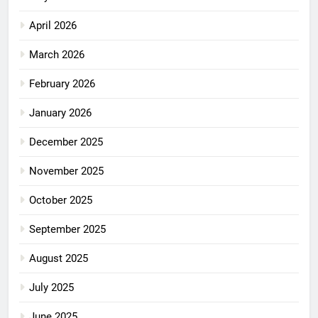
April 2026
March 2026
February 2026
January 2026
December 2025
November 2025
October 2025
September 2025
August 2025
July 2025
June 2025