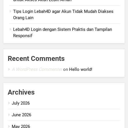
Tips Login Lebah4D agar Akun Tidak Mudah Diakses
Orang Lain
Lebah4D Login dengan Sistem Praktis dan Tampilan
Responsif
Recent Comments
A WordPress Commenter
on
Hello world!
Archives
July 2026
June 2026
May 2026