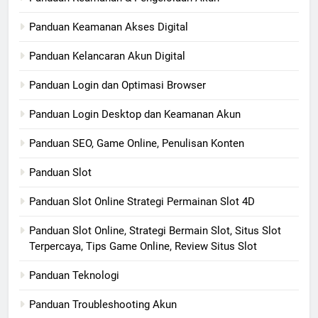
Panduan Keamanan Akses Digital
Panduan Kelancaran Akun Digital
Panduan Login dan Optimasi Browser
Panduan Login Desktop dan Keamanan Akun
Panduan SEO, Game Online, Penulisan Konten
Panduan Slot
Panduan Slot Online Strategi Permainan Slot 4D
Panduan Slot Online, Strategi Bermain Slot, Situs Slot
Terpercaya, Tips Game Online, Review Situs Slot
Panduan Teknologi
Panduan Troubleshooting Akun