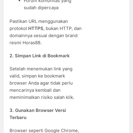
Forum komunitas yang
sudah dipercaya
Pastikan URL menggunakan
protokol
HTTPS
, bukan HTTP, dan
domainnya sesuai dengan brand
resmi Horas88.
2.
Simpan Link di Bookmark
Setelah menemukan link yang
valid, simpan ke bookmark
browser Anda agar tidak perlu
mencarinya kembali dan
meminimalkan risiko salah klik.
3.
Gunakan Browser Versi
Terbaru
Browser seperti Google Chrome,