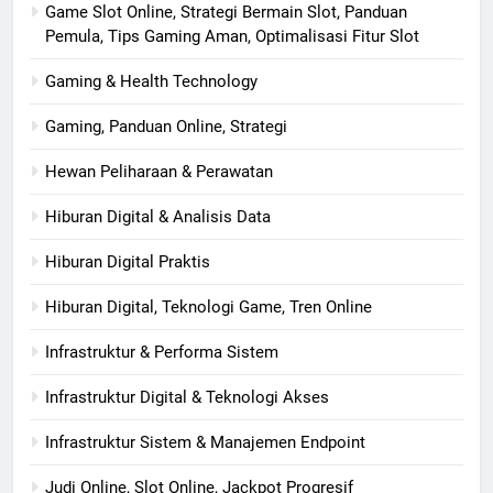
Game Slot Online, Strategi Bermain Slot, Panduan
Pemula, Tips Gaming Aman, Optimalisasi Fitur Slot
Gaming & Health Technology
Gaming, Panduan Online, Strategi
Hewan Peliharaan & Perawatan
Hiburan Digital & Analisis Data
Hiburan Digital Praktis
Hiburan Digital, Teknologi Game, Tren Online
Infrastruktur & Performa Sistem
Infrastruktur Digital & Teknologi Akses
Infrastruktur Sistem & Manajemen Endpoint
Judi Online, Slot Online, Jackpot Progresif