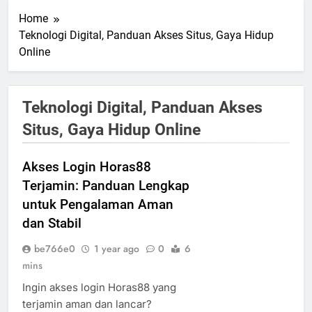
Home
Teknologi Digital, Panduan Akses Situs, Gaya Hidup
Online
Teknologi Digital, Panduan Akses
Situs, Gaya Hidup Online
Akses Login Horas88
Terjamin: Panduan Lengkap
untuk Pengalaman Aman
dan Stabil
be766e0
1 year ago
0
6
mins
Ingin akses login Horas88 yang
terjamin aman dan lancar?