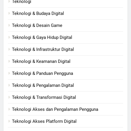
Teknologi
Teknologi & Budaya Digital
Teknologi & Desain Game
Teknologi & Gaya Hidup Digital
Teknologi & Infrastruktur Digital
Teknologi & Keamanan Digital
Teknologi & Panduan Pengguna
Teknologi & Pengalaman Digital
Teknologi & Transformasi Digital
Teknologi Akses dan Pengalaman Pengguna
Teknologi Akses Platform Digital