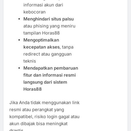
informasi akun dari
kebocoran
Menghindari situs palsu
atau phising yang meniru
tampilan Horas88
Mengoptimalkan
kecepatan akses
, tanpa
redirect atau gangguan
teknis
Mendapatkan pembaruan
fitur dan informasi resmi
langsung dari sistem
Horas88
Jika Anda tidak menggunakan link
resmi atau perangkat yang
kompatibel, risiko login gagal atau
akun dibajak bisa meningkat
drastis.