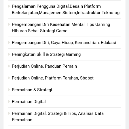
Pengalaman Pengguna Digital,Desain Platform
Berkelanjutan,Manajemen Sistem,Infrastruktur Teknologi
Pengembangan Diri Kesehatan Mental Tips Gaming
Hiburan Sehat Strategi Game
Pengembangan Diri, Gaya Hidup, Kemandirian, Edukasi
Peningkatan Skill & Strategi Gaming
Perjudian Online, Panduan Pemain
Perjudian Online, Platform Taruhan, Sbobet
Permainan & Strategi
Permainan Digital
Permainan Digital, Strategi & Tips, Analisis Data
Permainan