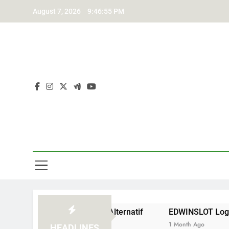
Skip
August 7, 2026
9:46:56 PM
to
content
AUI
Temukan So
ui TIARA4D Link Alternatif
EDWINSLOT Login Aman: Tips
1 Month Ago
HEADLINES