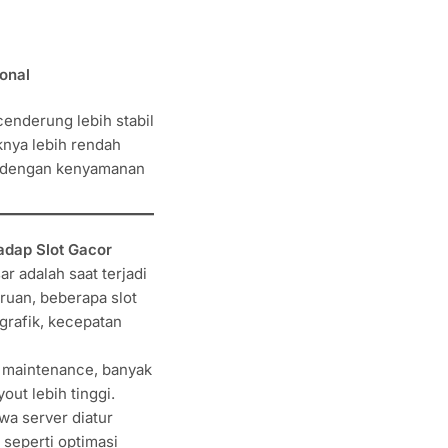
onal
enderung lebih stabil
knya lebih rendah
an dengan kenyamanan
adap Slot Gacor
 adalah saat terjadi
ruan, beberapa slot
grafik, kecepatan
 maintenance, banyak
out lebih tinggi.
wa server diatur
 seperti optimasi