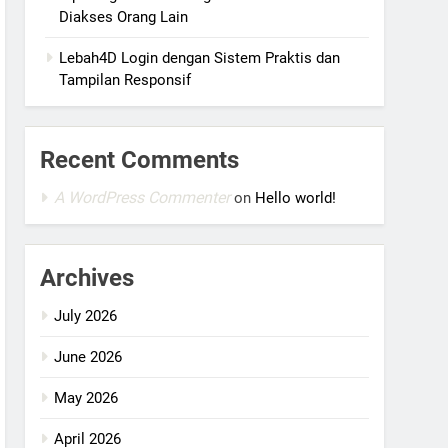
Diakses Orang Lain
Lebah4D Login dengan Sistem Praktis dan
Tampilan Responsif
Recent Comments
A WordPress Commenter
on
Hello world!
Archives
July 2026
June 2026
May 2026
April 2026