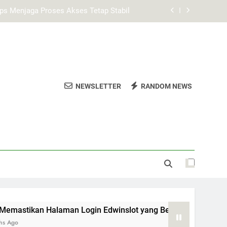
s Menjaga Proses Akses Tetap Stabil
g Benar untuk Akses Akun Lebih Aman
 Akun Tidak Mudah Diakses Orang Lain
Akses melalui TIARA4D Link Alternatif
NEWSLETTER
RANDOM NEWS
s Menjaga Proses Akses Tetap Stabil
g Benar untuk Akses Akun Lebih Aman
 Akun Tidak Mudah Diakses Orang Lain
Halaman Login Edwinslot yang Benar untuk Akses Akun Lebi