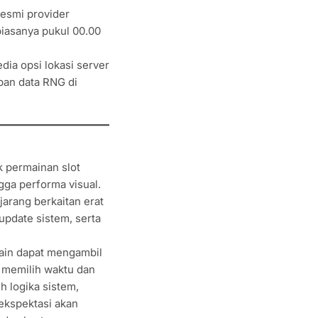
resmi provider
biasanya pukul 00.00
edia opsi lokasi server
an data RNG di
k permainan slot
ngga performa visual.
jarang berkaitan erat
update sistem, serta
ain dapat mengambil
m memilih waktu dan
h logika sistem,
ekspektasi akan