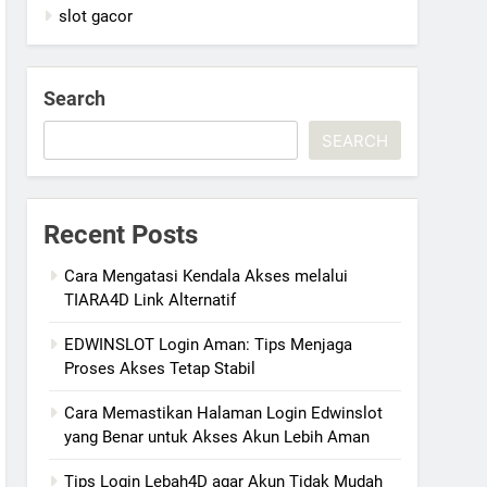
slot gacor
Search
SEARCH
Recent Posts
Cara Mengatasi Kendala Akses melalui
TIARA4D Link Alternatif
EDWINSLOT Login Aman: Tips Menjaga
Proses Akses Tetap Stabil
Cara Memastikan Halaman Login Edwinslot
yang Benar untuk Akses Akun Lebih Aman
Tips Login Lebah4D agar Akun Tidak Mudah