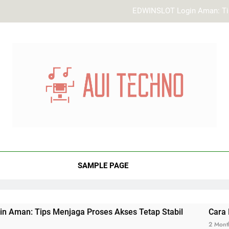
EDWINSLOT Login Aman: Tip
Cara Memastikan Halaman Login Edwinslot yan
Tips Login Lebah4D agar
Cara Mengatasi Kendala 
EDWINSLOT Login Aman: Tip
Cara Memastikan Halaman Login Edwinslot yan
 Techno
lusi Teknologi Inovatif Untuk Bisnis Anda Di AUI Techno.
Tips Login Lebah4D agar
SAMPLE PAGE
 Menjaga Proses Akses Tetap Stabil
Cara Memastikan 
2 Months Ago