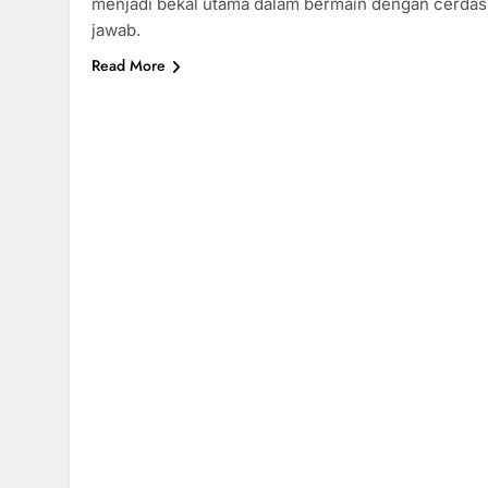
menjadi bekal utama dalam bermain dengan cerda
jawab.
Read More