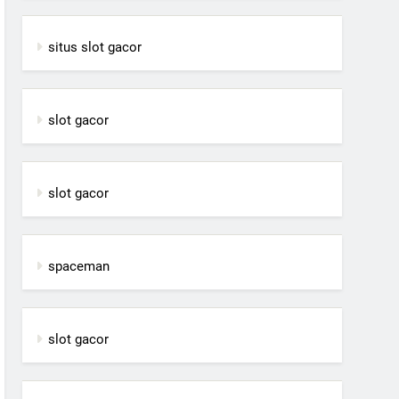
situs slot gacor
slot gacor
slot gacor
spaceman
slot gacor