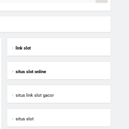
link slot
situs slot online
situs link slot gacor
situs slot