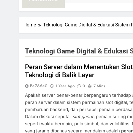
Home
Teknologi Game Digital & Edukasi Sistem
Teknologi Game Digital & Edukasi
Peran Server dalam Menentukan Slot
Teknologi di Balik Layar
Be766e0
1 Year Ago
0
7 Mins
Apakah server benar-benar berpengaruh terhadap 
peran server dalam sistem permainan slot digital, t
pembaruan backend, dan persepsi pemain berdasar
Dalam diskusi seputar
slot gacor
, pemain sering me
seperti waktu bermain, pola simbol, dan volatilitas
yang jarang dibahas secara mendalam adalah
peran