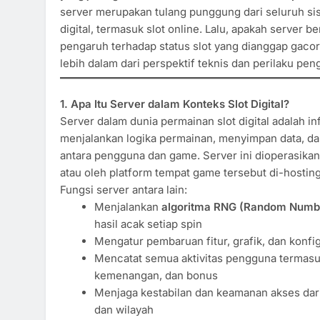
server merupakan tulang punggung dari seluruh s
digital, termasuk slot online. Lalu, apakah server b
pengaruh terhadap status slot yang dianggap gacor?
lebih dalam dari perspektif teknis dan perilaku pen
1. Apa Itu Server dalam Konteks Slot Digital?
Server dalam dunia permainan slot digital adalah in
menjalankan logika permainan, menyimpan data, da
antara pengguna dan game. Server ini dioperasika
atau oleh platform tempat game tersebut di-hosting
Fungsi server antara lain:
Menjalankan
algoritma RNG (Random Numbe
hasil acak setiap spin
Mengatur pembaruan fitur, grafik, dan konfi
Mencatat semua aktivitas pengguna termasuk
kemenangan, dan bonus
Menjaga kestabilan dan keamanan akses dar
dan wilayah