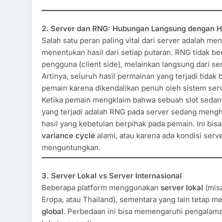
2. Server dan RNG: Hubungan Langsung dengan H
Salah satu peran paling vital dari server adalah m
menentukan hasil dari setiap putaran. RNG tidak ber
pengguna (client side), melainkan langsung dari ser
Artinya, seluruh hasil permainan yang terjadi tidak 
pemain karena dikendalikan penuh oleh sistem serv
Ketika pemain mengklaim bahwa sebuah slot sedan
yang terjadi adalah RNG pada server sedang mengha
hasil yang kebetulan berpihak pada pemain. Ini bisa 
variance cycle
alami, atau karena ada kondisi serv
menguntungkan.
3. Server Lokal vs Server Internasional
Beberapa platform menggunakan
server lokal
(misa
Eropa, atau Thailand), sementara yang lain tetap 
global
. Perbedaan ini bisa memengaruhi pengalaman