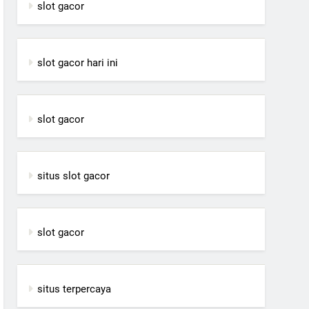
slot gacor
slot gacor hari ini
slot gacor
situs slot gacor
slot gacor
situs terpercaya