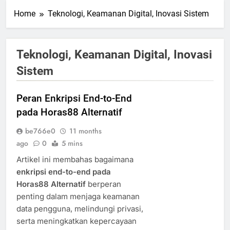
Home
Teknologi, Keamanan Digital, Inovasi Sistem
Teknologi, Keamanan Digital, Inovasi
Sistem
Peran Enkripsi End-to-End
pada Horas88 Alternatif
be766e0
11 months
ago
0
5 mins
Artikel ini membahas bagaimana
enkripsi end-to-end pada
Horas88 Alternatif
berperan
penting dalam menjaga keamanan
data pengguna, melindungi privasi,
serta meningkatkan kepercayaan