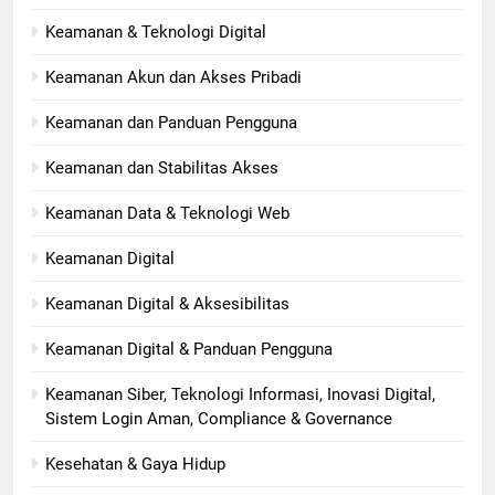
Keamanan & Teknologi Digital
Keamanan Akun dan Akses Pribadi
Keamanan dan Panduan Pengguna
Keamanan dan Stabilitas Akses
Keamanan Data & Teknologi Web
Keamanan Digital
Keamanan Digital & Aksesibilitas
Keamanan Digital & Panduan Pengguna
Keamanan Siber, Teknologi Informasi, Inovasi Digital,
Sistem Login Aman, Compliance & Governance
Kesehatan & Gaya Hidup