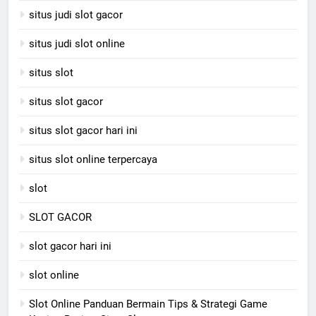
situs judi slot gacor
situs judi slot online
situs slot
situs slot gacor
situs slot gacor hari ini
situs slot online terpercaya
slot
SLOT GACOR
slot gacor hari ini
slot online
Slot Online Panduan Bermain Tips & Strategi Game