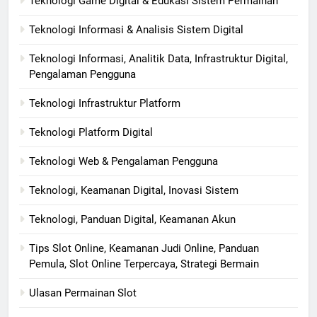
Teknologi Game Digital & Edukasi Sistem Permainan
Teknologi Informasi & Analisis Sistem Digital
Teknologi Informasi, Analitik Data, Infrastruktur Digital,
Pengalaman Pengguna
Teknologi Infrastruktur Platform
Teknologi Platform Digital
Teknologi Web & Pengalaman Pengguna
Teknologi, Keamanan Digital, Inovasi Sistem
Teknologi, Panduan Digital, Keamanan Akun
Tips Slot Online, Keamanan Judi Online, Panduan
Pemula, Slot Online Terpercaya, Strategi Bermain
Ulasan Permainan Slot