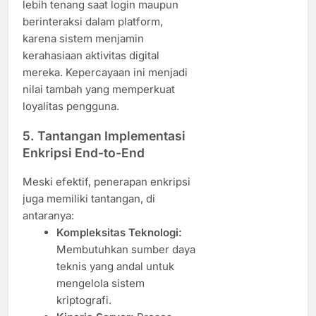
lebih tenang saat login maupun
berinteraksi dalam platform,
karena sistem menjamin
kerahasiaan aktivitas digital
mereka. Kepercayaan ini menjadi
nilai tambah yang memperkuat
loyalitas pengguna.
5. Tantangan Implementasi
Enkripsi End-to-End
Meski efektif, penerapan enkripsi
juga memiliki tantangan, di
antaranya:
Kompleksitas Teknologi:
Membutuhkan sumber daya
teknis yang andal untuk
mengelola sistem
kriptografi.