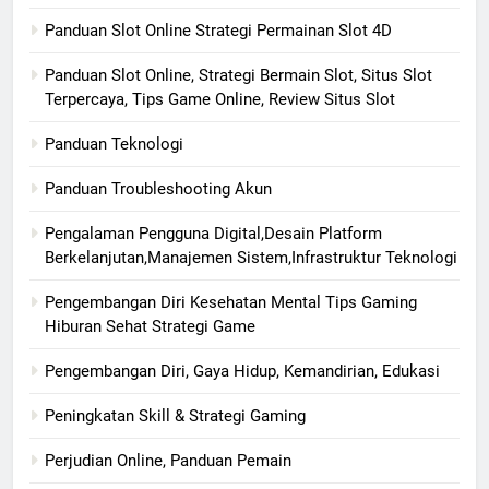
Panduan Slot Online Strategi Permainan Slot 4D
Panduan Slot Online, Strategi Bermain Slot, Situs Slot
Terpercaya, Tips Game Online, Review Situs Slot
Panduan Teknologi
Panduan Troubleshooting Akun
Pengalaman Pengguna Digital,Desain Platform
Berkelanjutan,Manajemen Sistem,Infrastruktur Teknologi
Pengembangan Diri Kesehatan Mental Tips Gaming
Hiburan Sehat Strategi Game
Pengembangan Diri, Gaya Hidup, Kemandirian, Edukasi
Peningkatan Skill & Strategi Gaming
Perjudian Online, Panduan Pemain