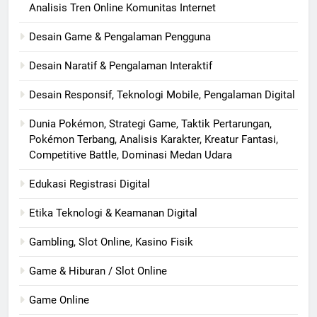
Analisis Tren Online Komunitas Internet
Desain Game & Pengalaman Pengguna
Desain Naratif & Pengalaman Interaktif
Desain Responsif, Teknologi Mobile, Pengalaman Digital
Dunia Pokémon, Strategi Game, Taktik Pertarungan,
Pokémon Terbang, Analisis Karakter, Kreatur Fantasi,
Competitive Battle, Dominasi Medan Udara
Edukasi Registrasi Digital
Etika Teknologi & Keamanan Digital
Gambling, Slot Online, Kasino Fisik
Game & Hiburan / Slot Online
Game Online