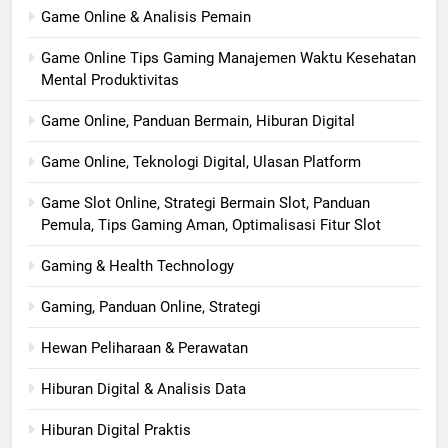
Game Online & Analisis Pemain
Game Online Tips Gaming Manajemen Waktu Kesehatan
Mental Produktivitas
Game Online, Panduan Bermain, Hiburan Digital
Game Online, Teknologi Digital, Ulasan Platform
Game Slot Online, Strategi Bermain Slot, Panduan
Pemula, Tips Gaming Aman, Optimalisasi Fitur Slot
Gaming & Health Technology
Gaming, Panduan Online, Strategi
Hewan Peliharaan & Perawatan
Hiburan Digital & Analisis Data
Hiburan Digital Praktis