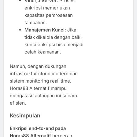
Kinerja Server:
Proses
enkripsi memerlukan
kapasitas pemrosesan
tambahan.
Manajemen Kunci:
Jika
tidak dikelola dengan baik,
kunci enkripsi bisa menjadi
celah keamanan.
Namun, dengan dukungan
infrastruktur cloud modern dan
sistem monitoring real-time,
Horas88 Alternatif mampu
mengatasi tantangan ini secara
efisien.
Kesimpulan
Enkripsi end-to-end pada
Horas88 Alternatif
berperan