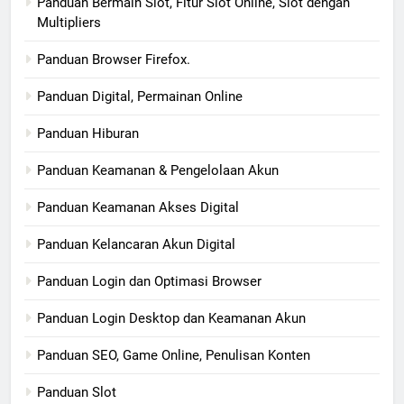
Panduan Bermain Slot, Fitur Slot Online, Slot dengan
Multipliers
Panduan Browser Firefox.
Panduan Digital, Permainan Online
Panduan Hiburan
Panduan Keamanan & Pengelolaan Akun
Panduan Keamanan Akses Digital
Panduan Kelancaran Akun Digital
Panduan Login dan Optimasi Browser
Panduan Login Desktop dan Keamanan Akun
Panduan SEO, Game Online, Penulisan Konten
Panduan Slot