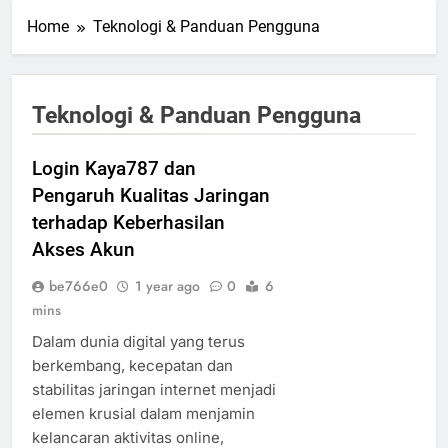
Home
Teknologi & Panduan Pengguna
Teknologi & Panduan Pengguna
Login Kaya787 dan
Pengaruh Kualitas Jaringan
terhadap Keberhasilan
Akses Akun
be766e0
1 year ago
0
6
mins
Dalam dunia digital yang terus
berkembang, kecepatan dan
stabilitas jaringan internet menjadi
elemen krusial dalam menjamin
kelancaran aktivitas online,