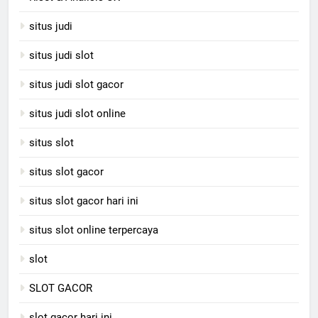
situs judi
situs judi slot
situs judi slot gacor
situs judi slot online
situs slot
situs slot gacor
situs slot gacor hari ini
situs slot online terpercaya
slot
SLOT GACOR
slot gacor hari ini