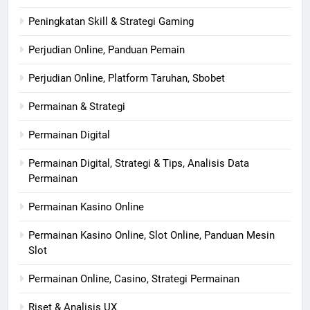
Peningkatan Skill & Strategi Gaming
Perjudian Online, Panduan Pemain
Perjudian Online, Platform Taruhan, Sbobet
Permainan & Strategi
Permainan Digital
Permainan Digital, Strategi & Tips, Analisis Data
Permainan
Permainan Kasino Online
Permainan Kasino Online, Slot Online, Panduan Mesin
Slot
Permainan Online, Casino, Strategi Permainan
Riset & Analisis UX