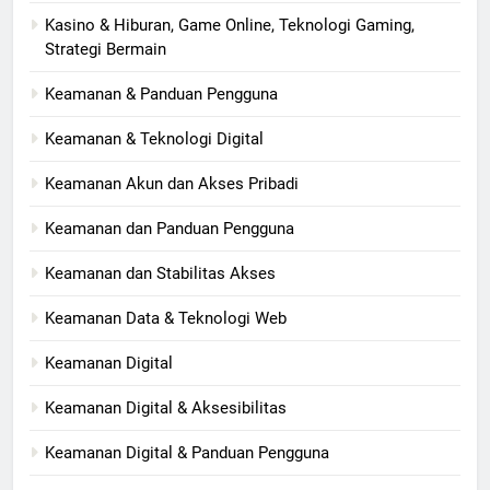
Kasino & Hiburan, Game Online, Teknologi Gaming,
Strategi Bermain
Keamanan & Panduan Pengguna
Keamanan & Teknologi Digital
Keamanan Akun dan Akses Pribadi
Keamanan dan Panduan Pengguna
Keamanan dan Stabilitas Akses
Keamanan Data & Teknologi Web
Keamanan Digital
Keamanan Digital & Aksesibilitas
Keamanan Digital & Panduan Pengguna