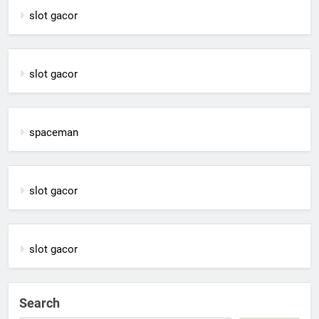
slot gacor
slot gacor
spaceman
slot gacor
slot gacor
Search