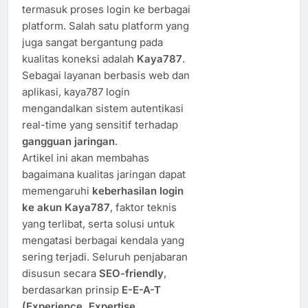
termasuk proses login ke berbagai
platform. Salah satu platform yang
juga sangat bergantung pada
kualitas koneksi adalah
Kaya787
.
Sebagai layanan berbasis web dan
aplikasi, kaya787 login
mengandalkan sistem autentikasi
real-time yang sensitif terhadap
gangguan jaringan
.
Artikel ini akan membahas
bagaimana kualitas jaringan dapat
memengaruhi
keberhasilan login
ke akun Kaya787
, faktor teknis
yang terlibat, serta solusi untuk
mengatasi berbagai kendala yang
sering terjadi. Seluruh penjabaran
disusun secara
SEO-friendly
,
berdasarkan prinsip
E-E-A-T
(Experience, Expertise,