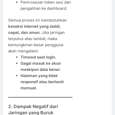
Pemrosesan token sesi dan
pengalihan ke dashboard.
Semua proses ini membutuhkan
koneksi internet yang stabil,
cepat, dan aman
. Jika jaringan
terputus atau lambat, maka
kemungkinan besar pengguna
akan mengalami:
Timeout saat login.
Gagal masuk ke akun
meskipun data benar.
Halaman yang tidak
responsif atau berhenti
memuat.
2. Dampak Negatif dari
Jaringan yang Buruk