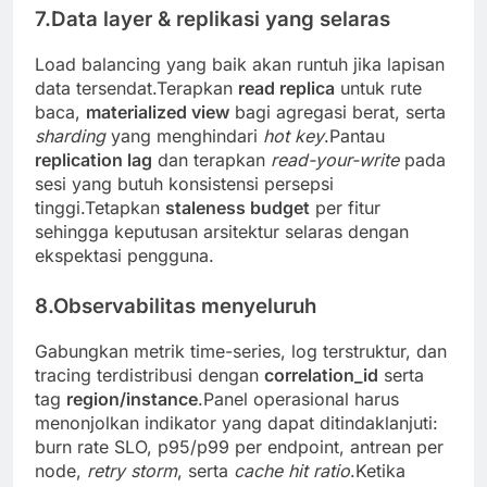
7.Data layer & replikasi yang selaras
Load balancing yang baik akan runtuh jika lapisan
data tersendat.Terapkan
read replica
untuk rute
baca,
materialized view
bagi agregasi berat, serta
sharding
yang menghindari
hot key
.Pantau
replication lag
dan terapkan
read-your-write
pada
sesi yang butuh konsistensi persepsi
tinggi.Tetapkan
staleness budget
per fitur
sehingga keputusan arsitektur selaras dengan
ekspektasi pengguna.
8.Observabilitas menyeluruh
Gabungkan metrik time-series, log terstruktur, dan
tracing terdistribusi dengan
correlation_id
serta
tag
region/instance
.Panel operasional harus
menonjolkan indikator yang dapat ditindaklanjuti:
burn rate SLO, p95/p99 per endpoint, antrean per
node,
retry storm
, serta
cache hit ratio
.Ketika