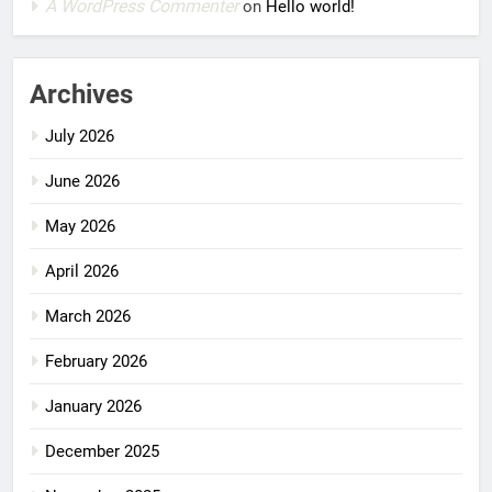
A WordPress Commenter
on
Hello world!
Archives
July 2026
June 2026
May 2026
April 2026
March 2026
February 2026
January 2026
December 2025