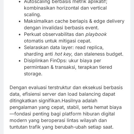
Autoscaling berbasis metrik aplikatif;
kombinasikan horizontal dan vertical
scaling.
Maksimalkan cache berlapis & edge delivery
dengan invalidasi berbasis event.
Perkuat observabilitas dan
playbook
otomatis untuk mitigasi cepat.
Selaraskan data layer: read replica,
sharding anti
hot key
, dan staleness budget.
Disiplinkan FinOps: ukur biaya per
permintaan & transaksi, terapkan tiered
storage.
Dengan evaluasi terstruktur dan eksekusi berbasis
data, efisiensi server dan load balancing dapat
ditingkatkan signifikan.Hasilnya adalah
pengalaman yang cepat, stabil, serta hemat biaya
—fondasi penting bagi platform hiburan digital
modern yang beroperasi lintas wilayah dan
tuntutan trafik yang berubah-ubah setiap saat.