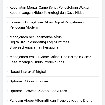
Kesehatan Mental Game Sehat Pengelolaan Waktu
Keseimbangan Hidup Teknologi dan Gaya Hidup
Layanan Online,Akses Akun Digital,Pengalaman
Pengguna Modern
Manajemen Sesi,Keamanan Akun
Digital,Troubleshooting Login,Optimasi
Browser,Pengalaman Pengguna
Manajemen Waktu Game Online Tips Bermain Game
Keseimbangan Hidup Produktivitas
Narasi Interaktif Digital
Optimasi Akses Browser
Optimasi Browser & Stabilitas Akses
Panduan Akses Alternatif dan Troubleshooting Digital