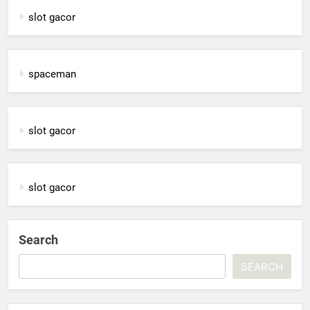
slot gacor
spaceman
slot gacor
slot gacor
Search
SEARCH