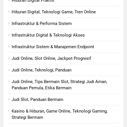
Hiburan Digital Praktis
Hiburan Digital, Teknologi Game, Tren Online
Infrastruktur & Performa Sistem
Infrastruktur Digital & Teknologi Akses
Infrastruktur Sistem & Manajemen Endpoint
Judi Online, Slot Online, Jackpot Progresif
Judi Online, Teknologi, Panduan
Judi Online, Tips Bermain Slot, Strategi Judi Aman,
Panduan Pemula, Etika Bermain
Judi Slot, Panduan Bermain
Kasino & Hiburan, Game Online, Teknologi Gaming,
Strategi Bermain