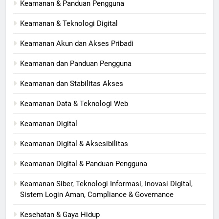
Keamanan & Panduan Pengguna
Keamanan & Teknologi Digital
Keamanan Akun dan Akses Pribadi
Keamanan dan Panduan Pengguna
Keamanan dan Stabilitas Akses
Keamanan Data & Teknologi Web
Keamanan Digital
Keamanan Digital & Aksesibilitas
Keamanan Digital & Panduan Pengguna
Keamanan Siber, Teknologi Informasi, Inovasi Digital,
Sistem Login Aman, Compliance & Governance
Kesehatan & Gaya Hidup