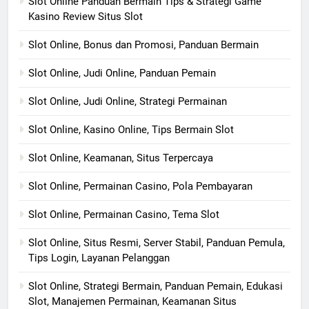
Slot Online Panduan Bermain Tips & Strategi Game
Kasino Review Situs Slot
Slot Online, Bonus dan Promosi, Panduan Bermain
Slot Online, Judi Online, Panduan Pemain
Slot Online, Judi Online, Strategi Permainan
Slot Online, Kasino Online, Tips Bermain Slot
Slot Online, Keamanan, Situs Terpercaya
Slot Online, Permainan Casino, Pola Pembayaran
Slot Online, Permainan Casino, Tema Slot
Slot Online, Situs Resmi, Server Stabil, Panduan Pemula,
Tips Login, Layanan Pelanggan
Slot Online, Strategi Bermain, Panduan Pemain, Edukasi
Slot, Manajemen Permainan, Keamanan Situs