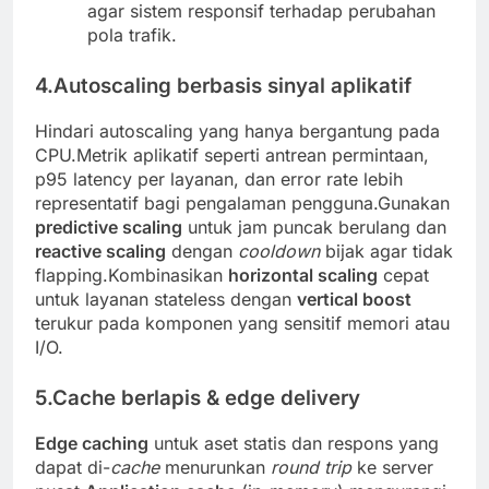
agar sistem responsif terhadap perubahan
pola trafik.
4.Autoscaling berbasis sinyal aplikatif
Hindari autoscaling yang hanya bergantung pada
CPU.Metrik aplikatif seperti antrean permintaan,
p95 latency per layanan, dan error rate lebih
representatif bagi pengalaman pengguna.Gunakan
predictive scaling
untuk jam puncak berulang dan
reactive scaling
dengan
cooldown
bijak agar tidak
flapping.Kombinasikan
horizontal scaling
cepat
untuk layanan stateless dengan
vertical boost
terukur pada komponen yang sensitif memori atau
I/O.
5.Cache berlapis & edge delivery
Edge caching
untuk aset statis dan respons yang
dapat di-
cache
menurunkan
round trip
ke server