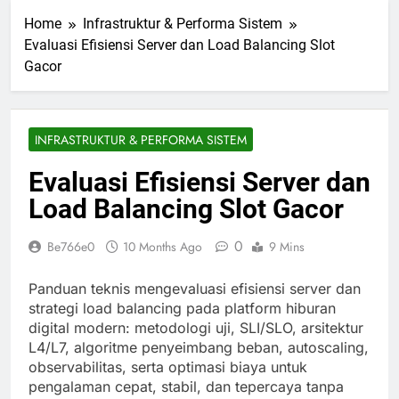
Home
Infrastruktur & Performa Sistem
Evaluasi Efisiensi Server dan Load Balancing Slot
Gacor
INFRASTRUKTUR & PERFORMA SISTEM
Evaluasi Efisiensi Server dan
Load Balancing Slot Gacor
0
Be766e0
10 Months Ago
9 Mins
Panduan teknis mengevaluasi efisiensi server dan
strategi load balancing pada platform hiburan
digital modern: metodologi uji, SLI/SLO, arsitektur
L4/L7, algoritme penyeimbang beban, autoscaling,
observabilitas, serta optimasi biaya untuk
pengalaman cepat, stabil, dan tepercaya tanpa