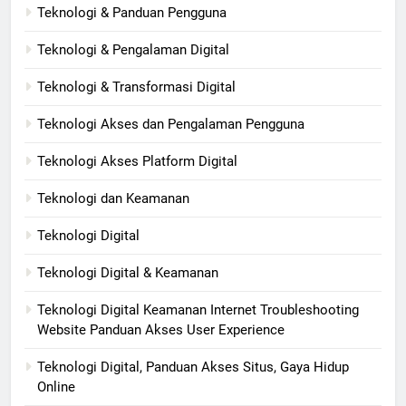
Teknologi & Panduan Pengguna
Teknologi & Pengalaman Digital
Teknologi & Transformasi Digital
Teknologi Akses dan Pengalaman Pengguna
Teknologi Akses Platform Digital
Teknologi dan Keamanan
Teknologi Digital
Teknologi Digital & Keamanan
Teknologi Digital Keamanan Internet Troubleshooting
Website Panduan Akses User Experience
Teknologi Digital, Panduan Akses Situs, Gaya Hidup
Online