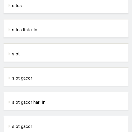
situs
situs link slot
slot
slot gacor
slot gacor hari ini
slot gacor