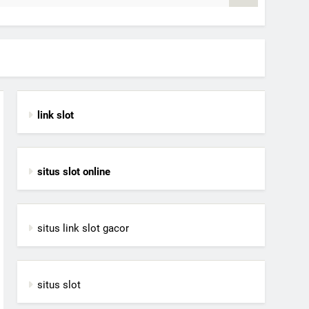
link slot
situs slot online
situs link slot gacor
situs slot