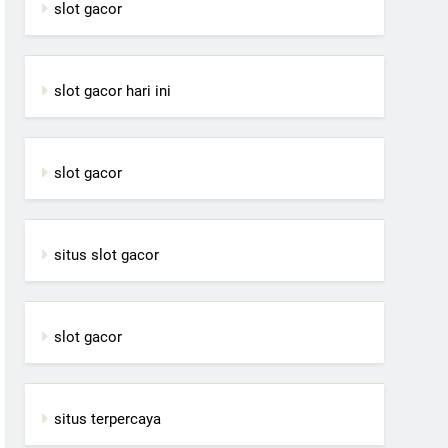
slot gacor
slot gacor hari ini
slot gacor
situs slot gacor
slot gacor
situs terpercaya