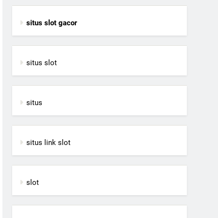
situs slot gacor
situs slot
situs
situs link slot
slot