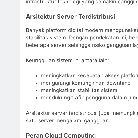
infrastruktur teknologi yang semakin canggih
Arsitektur Server Terdistribusi
Banyak platform digital modern menggunakan 
stabilitas sistem. Dengan pendekatan ini, be
beberapa server sehingga risiko gangguan l
Keunggulan sistem ini antara lain:
meningkatkan kecepatan akses platfo
mengurangi kemungkinan downtime
meningkatkan stabilitas sistem
mendukung trafik pengguna dalam jum
Arsitektur server terdistribusi juga memungk
satu server mengalami gangguan.
Peran Cloud Computing