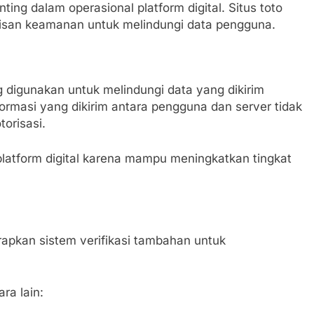
g dalam operasional platform digital. Situs toto
isan keamanan untuk melindungi data pengguna.
g digunakan untuk melindungi data yang dikirim
nformasi yang dikirim antara pengguna dan server tidak
torisasi.
platform digital karena mampu meningkatkan tingkat
rapkan sistem verifikasi tambahan untuk
a lain: