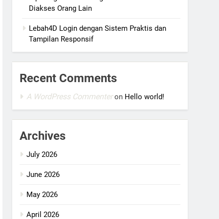
Diakses Orang Lain
Lebah4D Login dengan Sistem Praktis dan
Tampilan Responsif
Recent Comments
A WordPress Commenter
on
Hello world!
Archives
July 2026
June 2026
May 2026
April 2026