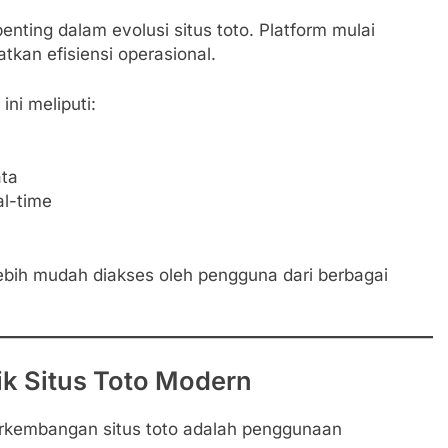
penting dalam evolusi situs toto. Platform mulai
kan efisiensi operasional.
ni meliputi:
ata
al-time
ebih mudah diakses oleh pengguna dari berbagai
lik Situs Toto Modern
rkembangan situs toto adalah penggunaan