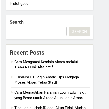
slot gacor
Search
SEARCH
Recent Posts
Cara Mengatasi Kendala Akses melalui
TIARA4D Link Alternatif
EDWINSLOT Login Aman: Tips Menjaga
Proses Akses Tetap Stabil
Cara Memastikan Halaman Login Edwinslot
yang Benar untuk Akses Akun Lebih Aman
Tips Login Lebah4D agar Akun Tidak Mudah