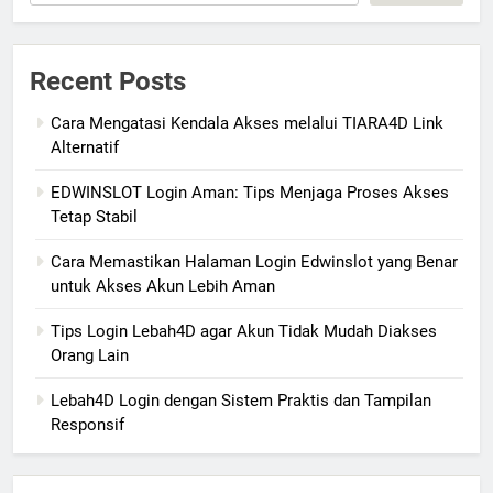
Recent Posts
Cara Mengatasi Kendala Akses melalui TIARA4D Link
Alternatif
EDWINSLOT Login Aman: Tips Menjaga Proses Akses
Tetap Stabil
Cara Memastikan Halaman Login Edwinslot yang Benar
untuk Akses Akun Lebih Aman
Tips Login Lebah4D agar Akun Tidak Mudah Diakses
Orang Lain
Lebah4D Login dengan Sistem Praktis dan Tampilan
Responsif