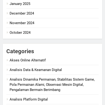
January 2025
December 2024
November 2024
October 2024
Categories
Akses Online Alternatif
Analisis Data & Keamanan Digital
Analisis Dinamika Permainan, Stabilitas Sistem Game,
Pola Permainan Alami, Observasi Mesin Digital,
Pengalaman Bermain Berimbang
Analisis Platform Digital