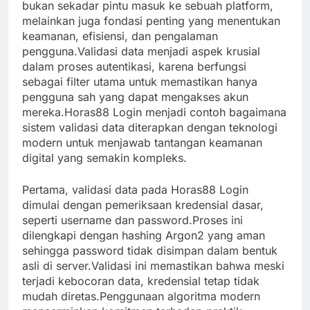
bukan sekadar pintu masuk ke sebuah platform,
melainkan juga fondasi penting yang menentukan
keamanan, efisiensi, dan pengalaman
pengguna.Validasi data menjadi aspek krusial
dalam proses autentikasi, karena berfungsi
sebagai filter utama untuk memastikan hanya
pengguna sah yang dapat mengakses akun
mereka.Horas88 Login menjadi contoh bagaimana
sistem validasi data diterapkan dengan teknologi
modern untuk menjawab tantangan keamanan
digital yang semakin kompleks.
Pertama, validasi data pada Horas88 Login
dimulai dengan pemeriksaan kredensial dasar,
seperti username dan password.Proses ini
dilengkapi dengan hashing Argon2 yang aman
sehingga password tidak disimpan dalam bentuk
asli di server.Validasi ini memastikan bahwa meski
terjadi kebocoran data, kredensial tetap tidak
mudah diretas.Penggunaan algoritma modern