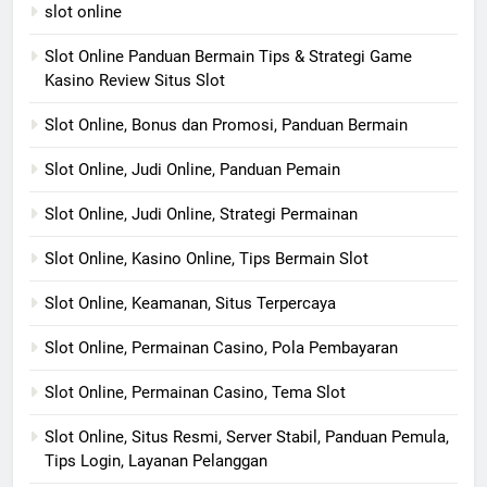
slot online
Slot Online Panduan Bermain Tips & Strategi Game
Kasino Review Situs Slot
Slot Online, Bonus dan Promosi, Panduan Bermain
Slot Online, Judi Online, Panduan Pemain
Slot Online, Judi Online, Strategi Permainan
Slot Online, Kasino Online, Tips Bermain Slot
Slot Online, Keamanan, Situs Terpercaya
Slot Online, Permainan Casino, Pola Pembayaran
Slot Online, Permainan Casino, Tema Slot
Slot Online, Situs Resmi, Server Stabil, Panduan Pemula,
Tips Login, Layanan Pelanggan