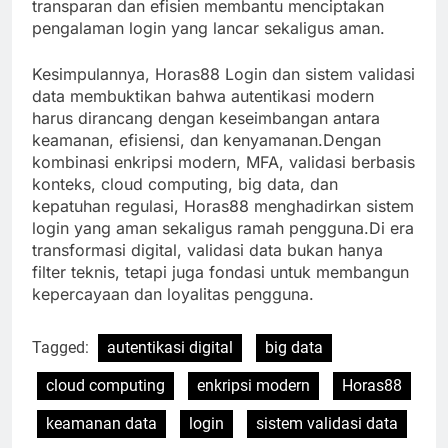
transparan dan efisien membantu menciptakan
pengalaman login yang lancar sekaligus aman.
Kesimpulannya, Horas88 Login dan sistem validasi
data membuktikan bahwa autentikasi modern
harus dirancang dengan keseimbangan antara
keamanan, efisiensi, dan kenyamanan.Dengan
kombinasi enkripsi modern, MFA, validasi berbasis
konteks, cloud computing, big data, dan
kepatuhan regulasi, Horas88 menghadirkan sistem
login yang aman sekaligus ramah pengguna.Di era
transformasi digital, validasi data bukan hanya
filter teknis, tetapi juga fondasi untuk membangun
kepercayaan dan loyalitas pengguna.
Tagged:
autentikasi digital
big data
cloud computing
enkripsi modern
Horas88
keamanan data
login
sistem validasi data