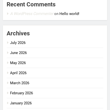
Recent Comments
A WordPress Commenter
on
Hello world!
Archives
July 2026
June 2026
May 2026
April 2026
March 2026
February 2026
January 2026