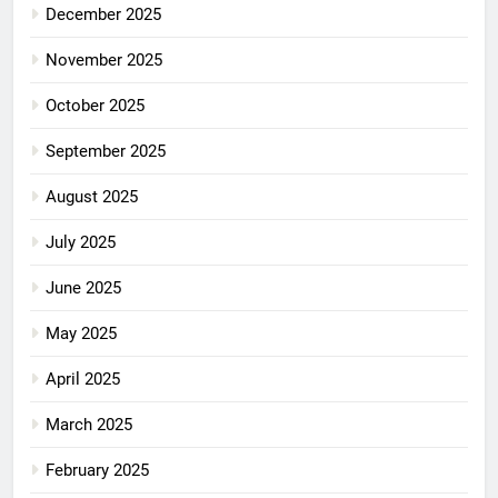
December 2025
November 2025
October 2025
September 2025
August 2025
July 2025
June 2025
May 2025
April 2025
March 2025
February 2025