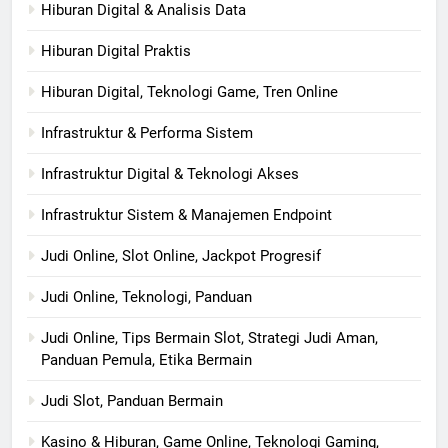
Hiburan Digital & Analisis Data
Hiburan Digital Praktis
Hiburan Digital, Teknologi Game, Tren Online
Infrastruktur & Performa Sistem
Infrastruktur Digital & Teknologi Akses
Infrastruktur Sistem & Manajemen Endpoint
Judi Online, Slot Online, Jackpot Progresif
Judi Online, Teknologi, Panduan
Judi Online, Tips Bermain Slot, Strategi Judi Aman,
Panduan Pemula, Etika Bermain
Judi Slot, Panduan Bermain
Kasino & Hiburan, Game Online, Teknologi Gaming,