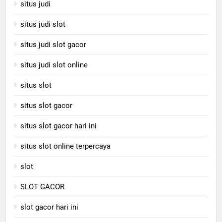
situs judi
situs judi slot
situs judi slot gacor
situs judi slot online
situs slot
situs slot gacor
situs slot gacor hari ini
situs slot online terpercaya
slot
SLOT GACOR
slot gacor hari ini