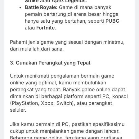
Strike
atau
Apex Legends
.
Battle Royale:
Game di mana banyak
pemain bertarung di arena besar hingga
hanya satu yang bertahan, seperti
PUBG
atau
Fortnite
.
Pahami jenis game yang sesuai dengan minatmu,
dan mulailah dari sana.
3.
Gunakan Perangkat yang Tepat
Untuk menikmati pengalaman bermain game
online yang optimal, kamu membutuhkan
perangkat yang tepat. Banyak game online dapat
dimainkan di berbagai platform seperti PC, konsol
(PlayStation, Xbox, Switch), atau perangkat
seluler.
Jika kamu bermain di PC, pastikan spesifikasimu
cukup untuk menjalankan game dengan lancar.
Beberapa game online, terutama yang grafisnya