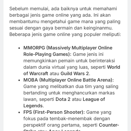
Sebelum memulai, ada baiknya untuk memahami
berbagai jenis game online yang ada. Ini akan
membantumu mengetahui game mana yang paling
sesuai dengan gaya bermain dan keinginanmu.
Beberapa jenis game online yang populer meliputi:
MMORPG (Massively Multiplayer Online
Role-Playing Games):
Game jenis ini
memungkinkan pemain untuk berinteraksi
dalam dunia virtual yang luas, seperti
World
of Warcraft
atau
Guild Wars 2
.
MOBA (Multiplayer Online Battle Arena):
Game yang melibatkan dua tim yang saling
bertanding untuk menghancurkan markas
lawan, seperti
Dota 2
atau
League of
Legends
.
FPS (First-Person Shooter):
Game yang
fokus pada tembak-menembak dengan
perspektif orang pertama, seperti
Counter-