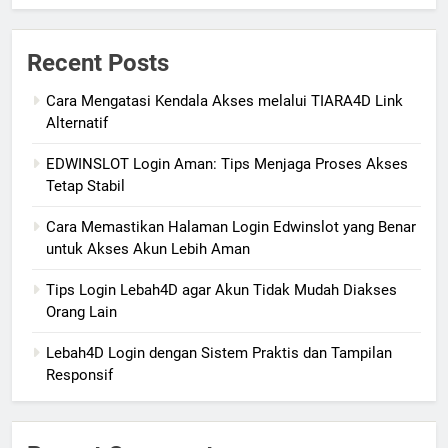
Recent Posts
Cara Mengatasi Kendala Akses melalui TIARA4D Link
Alternatif
EDWINSLOT Login Aman: Tips Menjaga Proses Akses
Tetap Stabil
Cara Memastikan Halaman Login Edwinslot yang Benar
untuk Akses Akun Lebih Aman
Tips Login Lebah4D agar Akun Tidak Mudah Diakses
Orang Lain
Lebah4D Login dengan Sistem Praktis dan Tampilan
Responsif