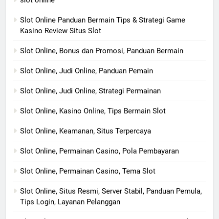
slot online
Slot Online Panduan Bermain Tips & Strategi Game
Kasino Review Situs Slot
Slot Online, Bonus dan Promosi, Panduan Bermain
Slot Online, Judi Online, Panduan Pemain
Slot Online, Judi Online, Strategi Permainan
Slot Online, Kasino Online, Tips Bermain Slot
Slot Online, Keamanan, Situs Terpercaya
Slot Online, Permainan Casino, Pola Pembayaran
Slot Online, Permainan Casino, Tema Slot
Slot Online, Situs Resmi, Server Stabil, Panduan Pemula,
Tips Login, Layanan Pelanggan