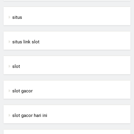
situs
situs link slot
slot
slot gacor
slot gacor hari ini