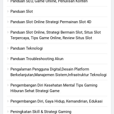
Panduan SEO, Game Online, Penulisan Konten
Panduan Slot
Panduan Slot Online Strategi Permainan Slot 4D
Panduan Slot Online, Strategi Bermain Slot, Situs Slot
Terpercaya, Tips Game Online, Review Situs Slot
Panduan Teknologi
Panduan Troubleshooting Akun
Pengalaman Pengguna Digital,Desain Platform
Berkelanjutan,Manajemen Sistem,Infrastruktur Teknologi
Pengembangan Diri Kesehatan Mental Tips Gaming
Hiburan Sehat Strategi Game
Pengembangan Diri, Gaya Hidup, Kemandirian, Edukasi
Peningkatan Skill & Strategi Gaming