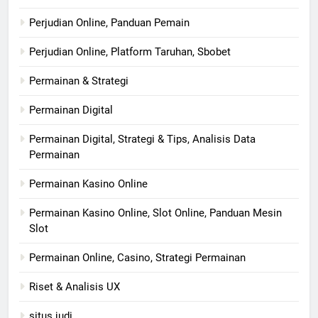
Perjudian Online, Panduan Pemain
Perjudian Online, Platform Taruhan, Sbobet
Permainan & Strategi
Permainan Digital
Permainan Digital, Strategi & Tips, Analisis Data
Permainan
Permainan Kasino Online
Permainan Kasino Online, Slot Online, Panduan Mesin
Slot
Permainan Online, Casino, Strategi Permainan
Riset & Analisis UX
situs judi