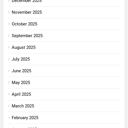
December 2025
November 2025
October 2025
September 2025
August 2025
July 2025
June 2025
May 2025
April 2025
March 2025
February 2025