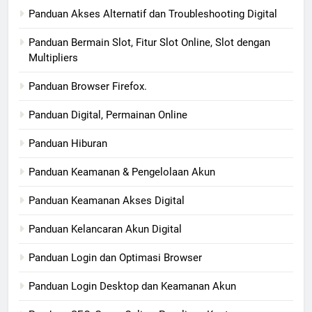
Panduan Akses Alternatif dan Troubleshooting Digital
Panduan Bermain Slot, Fitur Slot Online, Slot dengan
Multipliers
Panduan Browser Firefox.
Panduan Digital, Permainan Online
Panduan Hiburan
Panduan Keamanan & Pengelolaan Akun
Panduan Keamanan Akses Digital
Panduan Kelancaran Akun Digital
Panduan Login dan Optimasi Browser
Panduan Login Desktop dan Keamanan Akun