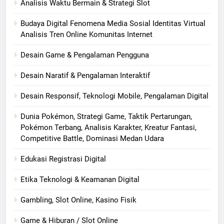
Analisis Waktu Bermain & Strategi Slot
Budaya Digital Fenomena Media Sosial Identitas Virtual
Analisis Tren Online Komunitas Internet
Desain Game & Pengalaman Pengguna
Desain Naratif & Pengalaman Interaktif
Desain Responsif, Teknologi Mobile, Pengalaman Digital
Dunia Pokémon, Strategi Game, Taktik Pertarungan,
Pokémon Terbang, Analisis Karakter, Kreatur Fantasi,
Competitive Battle, Dominasi Medan Udara
Edukasi Registrasi Digital
Etika Teknologi & Keamanan Digital
Gambling, Slot Online, Kasino Fisik
Game & Hiburan / Slot Online