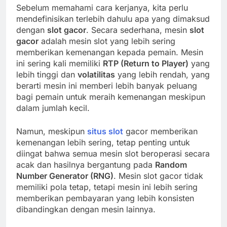
Sebelum memahami cara kerjanya, kita perlu
mendefinisikan terlebih dahulu apa yang dimaksud
dengan
slot gacor
. Secara sederhana, mesin
slot
gacor
adalah mesin slot yang lebih sering
memberikan kemenangan kepada pemain. Mesin
ini sering kali memiliki
RTP (Return to Player)
yang
lebih tinggi dan
volatilitas
yang lebih rendah, yang
berarti mesin ini memberi lebih banyak peluang
bagi pemain untuk meraih kemenangan meskipun
dalam jumlah kecil.
Namun, meskipun
situs slot
gacor memberikan
kemenangan lebih sering, tetap penting untuk
diingat bahwa semua mesin slot beroperasi secara
acak dan hasilnya bergantung pada
Random
Number Generator (RNG)
. Mesin slot gacor tidak
memiliki pola tetap, tetapi mesin ini lebih sering
memberikan pembayaran yang lebih konsisten
dibandingkan dengan mesin lainnya.