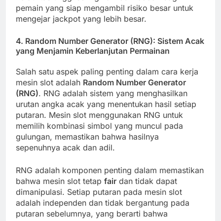
pemain yang siap mengambil risiko besar untuk
mengejar jackpot yang lebih besar.
4.
Random Number Generator (RNG): Sistem Acak
yang Menjamin Keberlanjutan Permainan
Salah satu aspek paling penting dalam cara kerja
mesin slot adalah
Random Number Generator
(RNG)
. RNG adalah sistem yang menghasilkan
urutan angka acak yang menentukan hasil setiap
putaran. Mesin slot menggunakan RNG untuk
memilih kombinasi simbol yang muncul pada
gulungan, memastikan bahwa hasilnya
sepenuhnya acak dan adil.
RNG adalah komponen penting dalam memastikan
bahwa mesin slot tetap
fair
dan tidak dapat
dimanipulasi. Setiap putaran pada mesin slot
adalah independen dan tidak bergantung pada
putaran sebelumnya, yang berarti bahwa