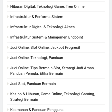
Hiburan Digital, Teknologi Game, Tren Online
Infrastruktur & Performa Sistem
Infrastruktur Digital & Teknologi Akses
Infrastruktur Sistem & Manajemen Endpoint
Judi Online, Slot Online, Jackpot Progresif
Judi Online, Teknologi, Panduan
Judi Online, Tips Bermain Slot, Strategi Judi Aman,
Panduan Pemula, Etika Bermain
Judi Slot, Panduan Bermain
Kasino & Hiburan, Game Online, Teknologi Gaming,
Strategi Bermain
Keamanan & Panduan Pengguna