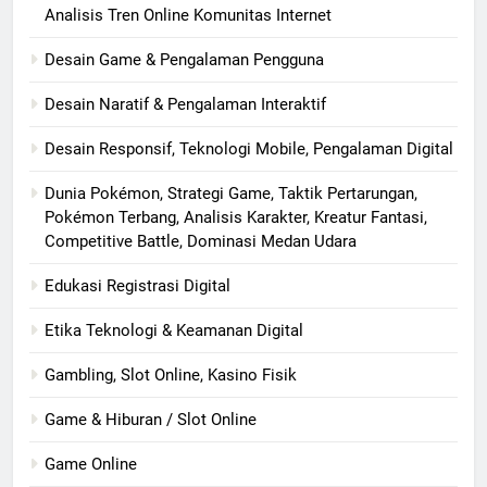
Analisis Tren Online Komunitas Internet
Desain Game & Pengalaman Pengguna
Desain Naratif & Pengalaman Interaktif
Desain Responsif, Teknologi Mobile, Pengalaman Digital
Dunia Pokémon, Strategi Game, Taktik Pertarungan,
Pokémon Terbang, Analisis Karakter, Kreatur Fantasi,
Competitive Battle, Dominasi Medan Udara
Edukasi Registrasi Digital
Etika Teknologi & Keamanan Digital
Gambling, Slot Online, Kasino Fisik
Game & Hiburan / Slot Online
Game Online