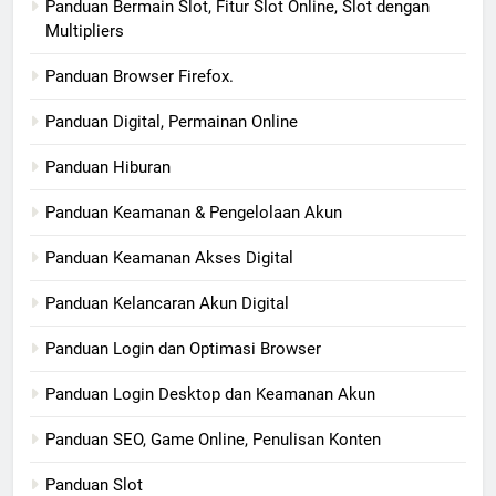
Panduan Bermain Slot, Fitur Slot Online, Slot dengan
Multipliers
Panduan Browser Firefox.
Panduan Digital, Permainan Online
Panduan Hiburan
Panduan Keamanan & Pengelolaan Akun
Panduan Keamanan Akses Digital
Panduan Kelancaran Akun Digital
Panduan Login dan Optimasi Browser
Panduan Login Desktop dan Keamanan Akun
Panduan SEO, Game Online, Penulisan Konten
Panduan Slot