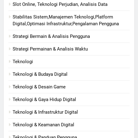
Slot Online, Teknologi Perjudian, Analisis Data
Stabilitas Sistem,Manajemen Teknologi,Platform
Digital,Optimasi Infrastruktur,Pengalaman Pengguna
Strategi Bermain & Analisis Pengguna
Strategi Permainan & Analisis Waktu
Teknologi
Teknologi & Budaya Digital
Teknologi & Desain Game
Teknologi & Gaya Hidup Digital
Teknologi & Infrastruktur Digital
Teknologi & Keamanan Digital
Teknologi & Panduan Pengguna