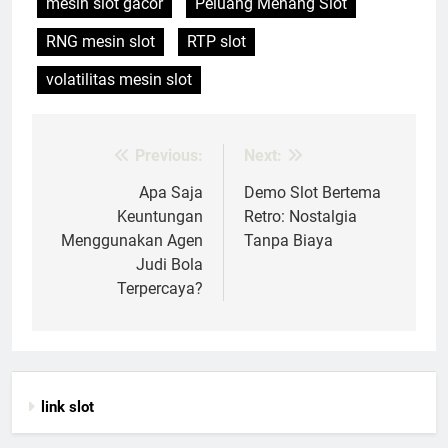
mesin slot gacor
Peluang Menang Slot
RNG mesin slot
RTP slot
volatilitas mesin slot
Previous:
Next:
Post
navigation
Apa Saja
Demo Slot Bertema
Keuntungan
Retro: Nostalgia
Menggunakan Agen
Tanpa Biaya
Judi Bola
Terpercaya?
link slot