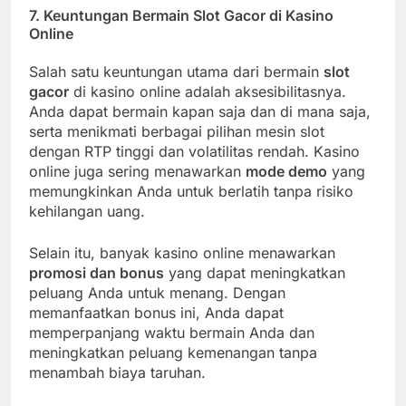
7.
Keuntungan Bermain Slot Gacor di Kasino
Online
Salah satu keuntungan utama dari bermain
slot
gacor
di kasino online adalah aksesibilitasnya.
Anda dapat bermain kapan saja dan di mana saja,
serta menikmati berbagai pilihan mesin slot
dengan RTP tinggi dan volatilitas rendah. Kasino
online juga sering menawarkan
mode demo
yang
memungkinkan Anda untuk berlatih tanpa risiko
kehilangan uang.
Selain itu, banyak kasino online menawarkan
promosi dan bonus
yang dapat meningkatkan
peluang Anda untuk menang. Dengan
memanfaatkan bonus ini, Anda dapat
memperpanjang waktu bermain Anda dan
meningkatkan peluang kemenangan tanpa
menambah biaya taruhan.