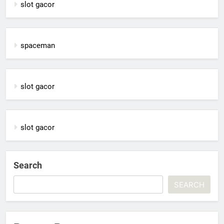
slot gacor
spaceman
slot gacor
slot gacor
Search
SEARCH