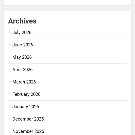
Archives
July 2026
June 2026
May 2026
April 2026
March 2026
February 2026
January 2026
December 2025
November 2025