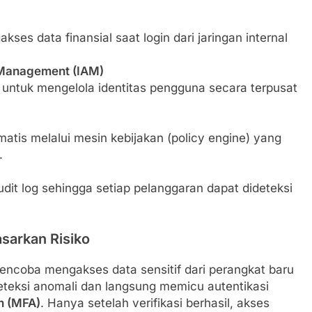
es data finansial saat login dari jaringan internal
 Management (IAM)
ntuk mengelola identitas pengguna secara terpusat
atis melalui mesin kebijakan (policy engine) yang
.
dit log sehingga setiap pelanggaran dapat dideteksi
sarkan Risiko
ncoba mengakses data sensitif dari perangkat baru
eteksi anomali dan langsung memicu autentikasi
n (MFA)
. Hanya setelah verifikasi berhasil, akses