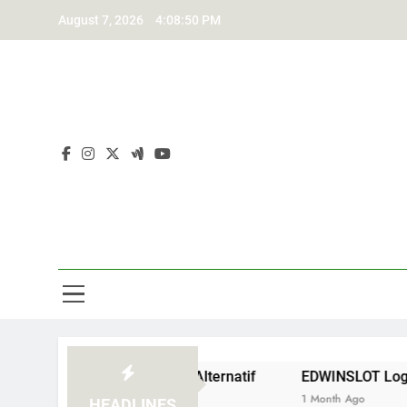
Skip
August 7, 2026
4:08:51 PM
to
content
AUI
Temukan So
ui TIARA4D Link Alternatif
EDWINSLOT Login Aman: Tip
1 Month Ago
HEADLINES