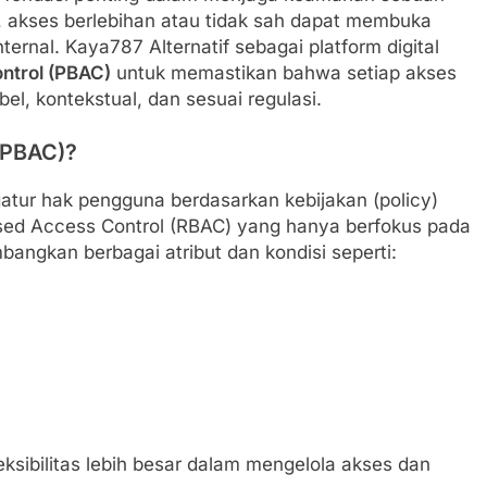
aik, akses berlebihan atau tidak sah dapat membuka
ernal. Kaya787 Alternatif sebagai platform digital
ntrol (PBAC)
untuk memastikan bahwa setiap akses
el, kontekstual, dan sesuai regulasi.
 (PBAC)?
tur hak pengguna berdasarkan kebijakan (policy)
Based Access Control (RBAC) yang hanya berfokus pada
angkan berbagai atribut dan kondisi seperti:
sibilitas lebih besar dalam mengelola akses dan