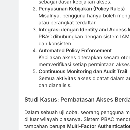
sebagai dasar kebijakan akses.
Penyusunan Kebijakan (Policy Rules)
Misalnya, pengguna hanya boleh mengaks
atau perangkat terdaftar.
Integrasi dengan Identity and Access
PBAC dihubungkan dengan sistem IAM u
dan konsisten.
Automated Policy Enforcement
Kebijakan akses diterapkan secara otom
memverifikasi setiap permintaan akses
Continuous Monitoring dan Audit Trail
Semua aktivitas akses dicatat dalam au
dan dianalisis.
Studi Kasus: Pembatasan Akses Berda
Dalam sebuah uji coba, seorang pengguna me
di luar wilayah biasanya. Sistem PBAC mend
tambahan berupa
Multi-Factor Authenticatio