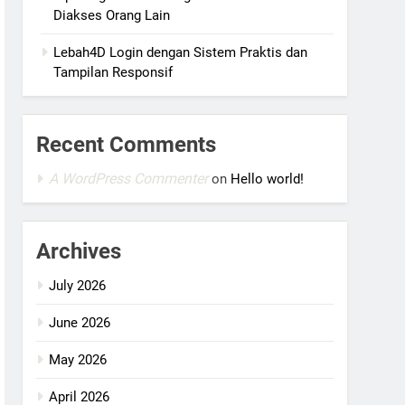
Diakses Orang Lain
Lebah4D Login dengan Sistem Praktis dan
Tampilan Responsif
Recent Comments
A WordPress Commenter
on
Hello world!
Archives
July 2026
June 2026
May 2026
April 2026