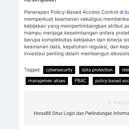
Penerapan Policy-Based Access Control di
k
memperkuat keamanan sekaligus memberikan f
kebijakan yang mempertimbangkan atribut peng
mampu menjaga keseimbangan antara protek
berupa kompleksitas kebijakan dan kinerja s
keamanan data, kepatuhan regulasi, dan k
investasi penting dalam membangun ekosiste
Tagged:
cybersecurity
data protection
ide
manajemen akses
PBAC
policy-based acc
Previou
Post
navigation
Horas88 Situs Login dan Perlindungan Informa