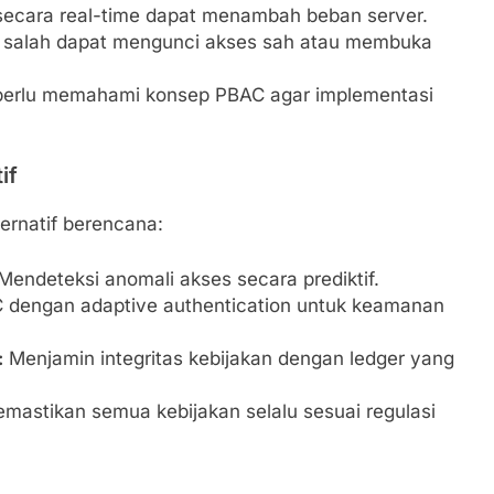
 secara real-time dapat menambah beban server.
 salah dapat mengunci akses sah atau membuka
erlu memahami konsep PBAC agar implementasi
if
ernatif berencana:
endeteksi anomali akses secara prediktif.
engan adaptive authentication untuk keamanan
:
Menjamin integritas kebijakan dengan ledger yang
mastikan semua kebijakan selalu sesuai regulasi