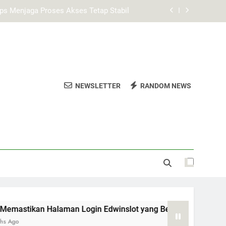
s Menjaga Proses Akses Tetap Stabil
g Benar untuk Akses Akun Lebih Aman
 Akun Tidak Mudah Diakses Orang Lain
Akses melalui TIARA4D Link Alternatif
NEWSLETTER
RANDOM NEWS
s Menjaga Proses Akses Tetap Stabil
g Benar untuk Akses Akun Lebih Aman
 Akun Tidak Mudah Diakses Orang Lain
 Halaman Login Edwinslot yang Benar untuk Akses Akun Leb