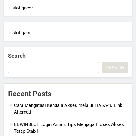
slot gacor
slot gacor
Search
SEARCH
Recent Posts
Cara Mengatasi Kendala Akses melalui TIARA4D Link
Alternatif
EDWINSLOT Login Aman: Tips Menjaga Proses Akses
Tetap Stabil