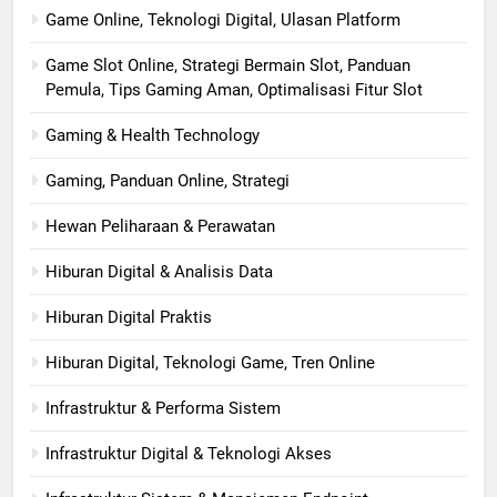
Game Online, Teknologi Digital, Ulasan Platform
Game Slot Online, Strategi Bermain Slot, Panduan
Pemula, Tips Gaming Aman, Optimalisasi Fitur Slot
Gaming & Health Technology
Gaming, Panduan Online, Strategi
Hewan Peliharaan & Perawatan
Hiburan Digital & Analisis Data
Hiburan Digital Praktis
Hiburan Digital, Teknologi Game, Tren Online
Infrastruktur & Performa Sistem
Infrastruktur Digital & Teknologi Akses