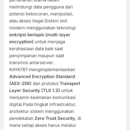
melindungi data pengguna dari
potensi kebocoran, manipulasi,
atau akses ilegal.Sistem slot
modern menggunakan teknologi
enkripsi berlapis (multi-layer
encryption)
untuk menjaga
kerahasiaan data baik saat
penyimpanan maupun saat
transmisi antarserver.
KAYA787 mengimplementasikan
Advanced Encryption Standard
(AES-256)
dan protokol
Transport
Layer Security (TLS 1.3)
untuk
menjamin keamanan komunikasi
digital.Pada tingkat infrastruktur,
arsitektur sistem menggunakan
pendekatan
Zero Trust Security
, di
mana setiap akses harus melalui