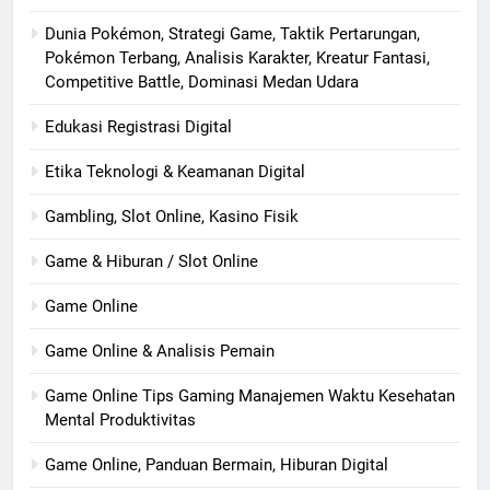
Dunia Pokémon, Strategi Game, Taktik Pertarungan,
Pokémon Terbang, Analisis Karakter, Kreatur Fantasi,
Competitive Battle, Dominasi Medan Udara
Edukasi Registrasi Digital
Etika Teknologi & Keamanan Digital
Gambling, Slot Online, Kasino Fisik
Game & Hiburan / Slot Online
Game Online
Game Online & Analisis Pemain
Game Online Tips Gaming Manajemen Waktu Kesehatan
Mental Produktivitas
Game Online, Panduan Bermain, Hiburan Digital