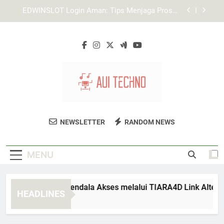
Skip
Cara Memastikan Halaman Login Edwinslot yang
to
Benar untuk Akses Akun Lebih Aman
content
Tips Login Lebah4D agar Akun Tidak Mudah
Diakses Orang Lain
Cara Mengatasi Kendala Akses melalui TIARA4D
Link Alternatif
EDWINSLOT Login Aman: Tips Menjaga Proses
Akses Tetap Stabil
Cara Memastikan Halaman Login Edwinslot yang
Benar untuk Akses Akun Lebih Aman
AUI Techno
Temukan Solusi Teknologi Inovatif Untuk
Tips Login Lebah4D agar Akun Tidak Mudah
NEWSLETTER
RANDOM NEWS
Diakses Orang Lain
Bisnis Anda Di AUI Techno.
MENU
ara Mengatasi Kendala Akses melalui TIARA4D Link Alternatif
HEADLINES
 Weeks Ago