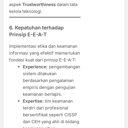
aspek
Trustworthiness
dalam tata
kelola teknologi.
6. Kepatuhan terhadap
Prinsip E-E-A-T
Implementasi etika dan keamanan
informasi yang efektif memerlukan
fondasi kuat dari prinsip E-E-A-T:
Experience:
pengembangan
sistem dilakukan
berdasarkan pengalaman
empiris dengan pengujian
keamanan berlapis.
Expertise:
tim keamanan
terdiri dari profesional
bersertifikat seperti CISSP
dan CEH yang ahli di bidang