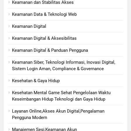
Keamanan dan Stabilitas Akses
Keamanan Data & Teknologi Web
Keamanan Digital
Keamanan Digital & Aksesibilitas
Keamanan Digital & Panduan Pengguna
Keamanan Siber, Teknologi Informasi, Inovasi Digital,
Sistem Login Aman, Compliance & Governance
Kesehatan & Gaya Hidup
Kesehatan Mental Game Sehat Pengelolaan Waktu
Keseimbangan Hidup Teknologi dan Gaya Hidup
Layanan Online,Akses Akun Digital,Pengalaman
Pengguna Modern
Manajemen Sesi,Keamanan Akun