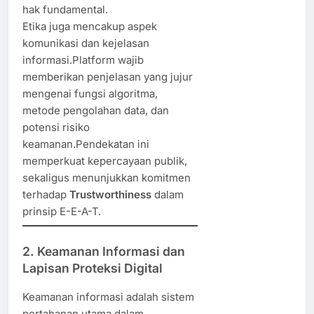
hak fundamental.
Etika juga mencakup aspek
komunikasi dan kejelasan
informasi.Platform wajib
memberikan penjelasan yang jujur
mengenai fungsi algoritma,
metode pengolahan data, dan
potensi risiko
keamanan.Pendekatan ini
memperkuat kepercayaan publik,
sekaligus menunjukkan komitmen
terhadap
Trustworthiness
dalam
prinsip E-E-A-T.
2. Keamanan Informasi dan
Lapisan Proteksi Digital
Keamanan informasi adalah sistem
pertahanan utama dalam