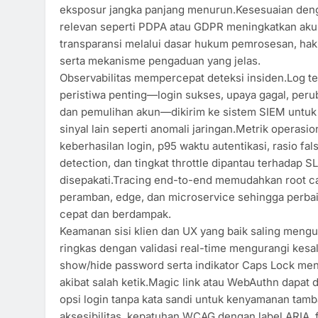
eksposur jangka panjang menurun.Kesesuaian deng
relevan seperti PDPA atau GDPR meningkatkan akun
transparansi melalui dasar hukum pemrosesan, hak 
serta mekanisme pengaduan yang jelas.
Observabilitas mempercepat deteksi insiden.Log te
peristiwa penting—login sukses, upaya gagal, peru
dan pemulihan akun—dikirim ke sistem SIEM untuk
sinyal lain seperti anomali jaringan.Metrik operasion
keberhasilan login, p95 waktu autentikasi, rasio fal
detection, dan tingkat throttle dipantau terhadap S
disepakati.Tracing end-to-end memudahkan root cau
peramban, edge, dan microservice sehingga perbai
cepat dan berdampak.
Keamanan sisi klien dan UX yang baik saling mengu
ringkas dengan validasi real-time mengurangi kesal
show/hide password serta indikator Caps Lock me
akibat salah ketik.Magic link atau WebAuthn dapat 
opsi login tanpa kata sandi untuk kenyamanan tamba
aksesibilitas, kepatuhan WCAG dengan label ARIA,