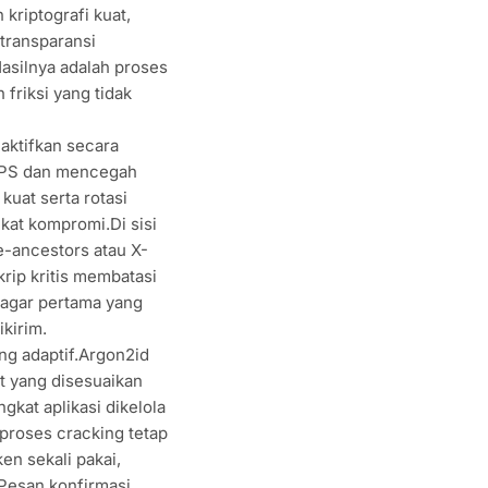
riptografi kuat,
 transparansi
asilnya adalah proses
riksi yang tidak
iaktifkan secara
TPS dan mencegah
kuat serta rotasi
ikat kompromi.Di sisi
e-ancestors atau X-
rip kritis membatasi
pagar pertama yang
kirim.
ng adaptif.Argon2id
t yang disesuaikan
ngkat aplikasi dikelola
proses cracking tetap
n sekali pakai,
.Pesan konfirmasi