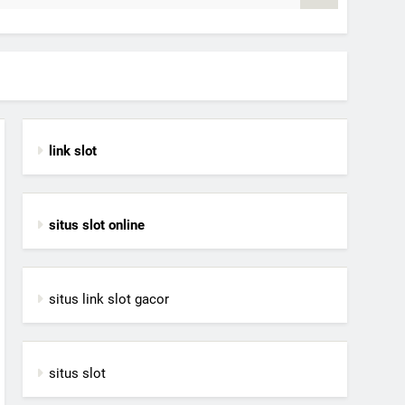
link slot
situs slot online
situs link slot gacor
situs slot