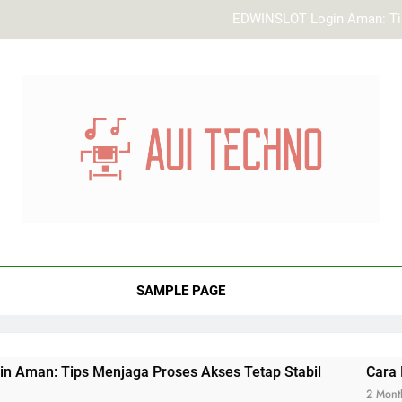
EDWINSLOT Login Aman: Tip
Cara Memastikan Halaman Login Edwinslot yan
Tips Login Lebah4D agar
Cara Mengatasi Kendala 
EDWINSLOT Login Aman: Tip
Cara Memastikan Halaman Login Edwinslot yan
 Techno
lusi Teknologi Inovatif Untuk Bisnis Anda Di AUI Techno.
Tips Login Lebah4D agar
SAMPLE PAGE
 Menjaga Proses Akses Tetap Stabil
Cara Memastikan 
2 Months Ago