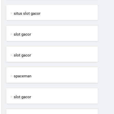
situs slot gacor
slot gacor
slot gacor
spaceman
slot gacor