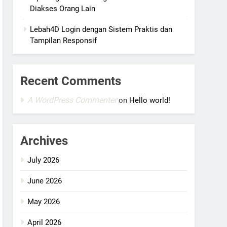
Diakses Orang Lain
Lebah4D Login dengan Sistem Praktis dan
Tampilan Responsif
Recent Comments
A WordPress Commenter
on
Hello world!
Archives
July 2026
June 2026
May 2026
April 2026