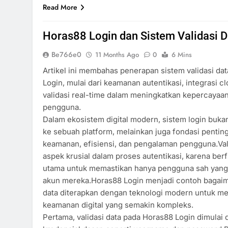
Read More
Horas88 Login dan Sistem Validasi D
Be766e0
11 Months Ago
0
6 Mins
Artikel ini membahas penerapan sistem validasi da
Login, mulai dari keamanan autentikasi, integrasi c
validasi real-time dalam meningkatkan kepercaya
pengguna.
Dalam ekosistem digital modern, sistem login buka
ke sebuah platform, melainkan juga fondasi penti
keamanan, efisiensi, dan pengalaman pengguna.Val
aspek krusial dalam proses autentikasi, karena berf
utama untuk memastikan hanya pengguna sah yan
akun mereka.Horas88 Login menjadi contoh bagaima
data diterapkan dengan teknologi modern untuk m
keamanan digital yang semakin kompleks.
Pertama, validasi data pada Horas88 Login dimula