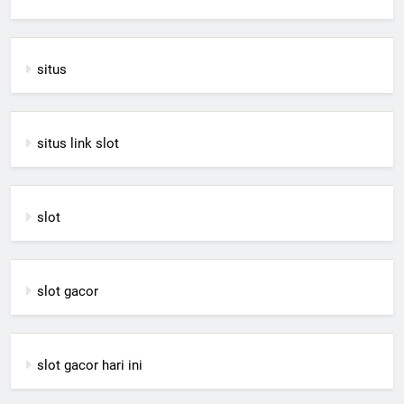
situs
situs link slot
slot
slot gacor
slot gacor hari ini