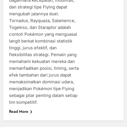
bagaimana kecepatan, mobilitas,
dan strategi tipe Flying dapat
mengubah jalannya duel.
Tornadus, Rayquaza, Salamence,
Togekiss, dan Staraptor adalah
contoh Pokémon yang menguasai
langit berkat kombinasi statistik
tinggi, jurus efektif, dan
fleksibilitas strategi. Pemain yang
memahami kekuatan mereka dan
memanfaatkan posisi, timing, serta
efek tambahan dari jurus dapat
memaksimalkan dominasi udara,
menjadikan Pokémon tipe Flying
sebagai pilar penting dalam setiap
tim kompetitif.
Read More