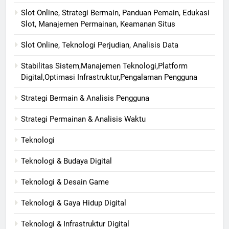
Slot Online, Strategi Bermain, Panduan Pemain, Edukasi
Slot, Manajemen Permainan, Keamanan Situs
Slot Online, Teknologi Perjudian, Analisis Data
Stabilitas Sistem,Manajemen Teknologi,Platform
Digital,Optimasi Infrastruktur,Pengalaman Pengguna
Strategi Bermain & Analisis Pengguna
Strategi Permainan & Analisis Waktu
Teknologi
Teknologi & Budaya Digital
Teknologi & Desain Game
Teknologi & Gaya Hidup Digital
Teknologi & Infrastruktur Digital