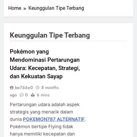
Home
Keunggulan Tipe Terbang
Keunggulan Tipe Terbang
Pokémon yang
Mendominasi Pertarungan
Udara: Kecepatan, Strategi,
dan Kekuatan Sayap
be766e0
8 months
ago
0
6 mins
Pertarungan udara adalah aspek
strategis yang menarik dalam
dunia
POKEMON787 ALTERNATIF
.
Pokémon bertipe Flying tidak
hanya memiliki kecepatan dan