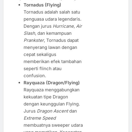
Tornadus (Flying)
Tornadus adalah salah satu
penguasa udara legendaris.
Dengan jurus
Hurricane
,
Air
Slash
, dan kemampuan
Prankster
, Tornadus dapat
menyerang lawan dengan
cepat sekaligus
memberikan efek tambahan
seperti flinch atau
confusion.
Rayquaza (Dragon/Flying)
Rayquaza menggabungkan
kekuatan tipe Dragon
dengan keunggulan Flying.
Jurus
Dragon Ascent
dan
Extreme Speed
membuatnya sweeper udara