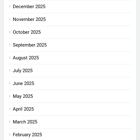
December 2025
November 2025
October 2025
September 2025
August 2025
July 2025
June 2025
May 2025
April 2025
March 2025
February 2025