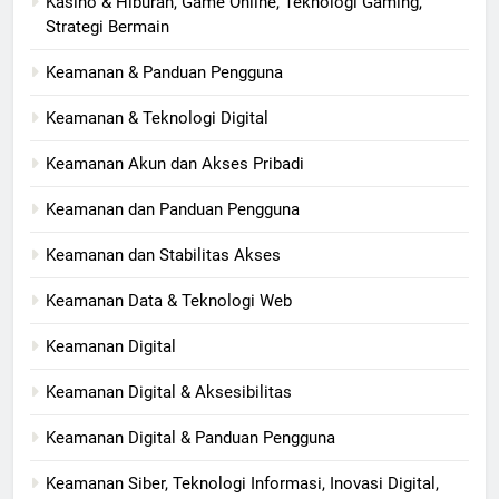
Kasino & Hiburan, Game Online, Teknologi Gaming,
Strategi Bermain
Keamanan & Panduan Pengguna
Keamanan & Teknologi Digital
Keamanan Akun dan Akses Pribadi
Keamanan dan Panduan Pengguna
Keamanan dan Stabilitas Akses
Keamanan Data & Teknologi Web
Keamanan Digital
Keamanan Digital & Aksesibilitas
Keamanan Digital & Panduan Pengguna
Keamanan Siber, Teknologi Informasi, Inovasi Digital,