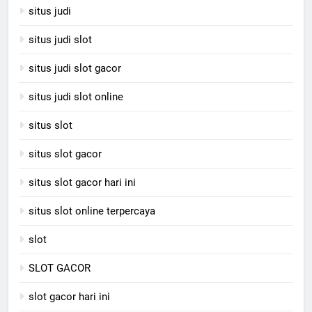
situs judi
situs judi slot
situs judi slot gacor
situs judi slot online
situs slot
situs slot gacor
situs slot gacor hari ini
situs slot online terpercaya
slot
SLOT GACOR
slot gacor hari ini