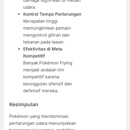
damage signifikan di medan
udara.
Kontrol Tempo Pertarungan
Kecepatan tinggi
memungkinkan pemain
mengontrol giliran dan
tekanan pada lawan.
Efektivitas di Meta
Kompetitif
Banyak Pokémon Flying
menjadi andalan tim
kompetitif karena
keunggulan ofensif dan
defensif mereka.
Kesimpulan
Pokémon yang mendominasi
pertarungan udara menunjukkan