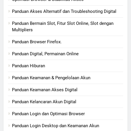
Panduan Akses Alternatif dan Troubleshooting Digital
Panduan Bermain Slot, Fitur Slot Online, Slot dengan
Multipliers
Panduan Browser Firefox.
Panduan Digital, Permainan Online
Panduan Hiburan
Panduan Keamanan & Pengelolaan Akun
Panduan Keamanan Akses Digital
Panduan Kelancaran Akun Digital
Panduan Login dan Optimasi Browser
Panduan Login Desktop dan Keamanan Akun