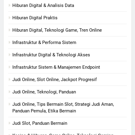
Hiburan Digital & Analisis Data
Hiburan Digital Praktis
Hiburan Digital, Teknologi Game, Tren Online
Infrastruktur & Performa Sistem
Infrastruktur Digital & Teknologi Akses
Infrastruktur Sistem & Manajemen Endpoint
Judi Online, Slot Online, Jackpot Progresif
Judi Online, Teknologi, Panduan
Judi Online, Tips Bermain Slot, Strategi Judi Aman,
Panduan Pemula, Etika Bermain
Judi Slot, Panduan Bermain