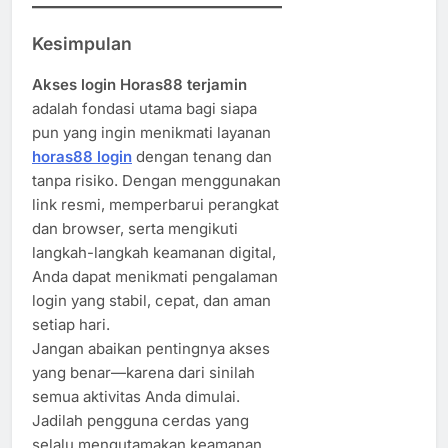
Kesimpulan
Akses login Horas88 terjamin
adalah fondasi utama bagi siapa
pun yang ingin menikmati layanan
horas88 login
dengan tenang dan
tanpa risiko. Dengan menggunakan
link resmi, memperbarui perangkat
dan browser, serta mengikuti
langkah-langkah keamanan digital,
Anda dapat menikmati pengalaman
login yang stabil, cepat, dan aman
setiap hari.
Jangan abaikan pentingnya akses
yang benar—karena dari sinilah
semua aktivitas Anda dimulai.
Jadilah pengguna cerdas yang
selalu mengutamakan keamanan