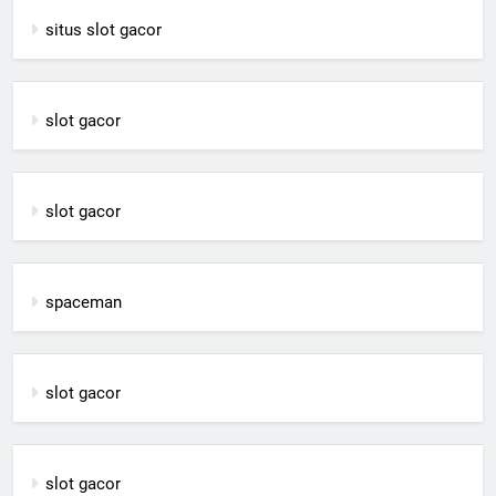
situs slot gacor
slot gacor
slot gacor
spaceman
slot gacor
slot gacor