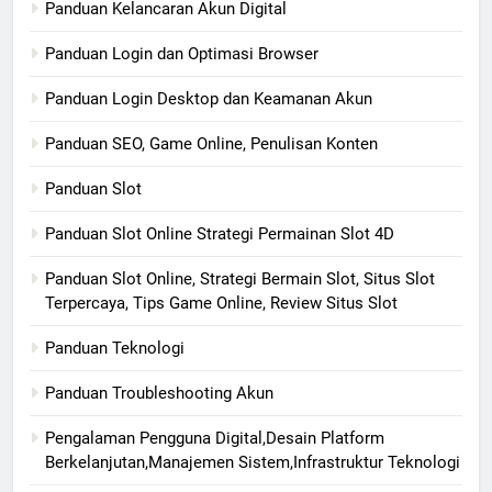
Panduan Kelancaran Akun Digital
Panduan Login dan Optimasi Browser
Panduan Login Desktop dan Keamanan Akun
Panduan SEO, Game Online, Penulisan Konten
Panduan Slot
Panduan Slot Online Strategi Permainan Slot 4D
Panduan Slot Online, Strategi Bermain Slot, Situs Slot
Terpercaya, Tips Game Online, Review Situs Slot
Panduan Teknologi
Panduan Troubleshooting Akun
Pengalaman Pengguna Digital,Desain Platform
Berkelanjutan,Manajemen Sistem,Infrastruktur Teknologi