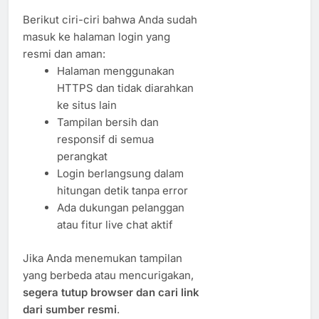
Berikut ciri-ciri bahwa Anda sudah
masuk ke halaman login yang
resmi dan aman:
Halaman menggunakan
HTTPS dan tidak diarahkan
ke situs lain
Tampilan bersih dan
responsif di semua
perangkat
Login berlangsung dalam
hitungan detik tanpa error
Ada dukungan pelanggan
atau fitur live chat aktif
Jika Anda menemukan tampilan
yang berbeda atau mencurigakan,
segera tutup browser dan cari link
dari sumber resmi
.