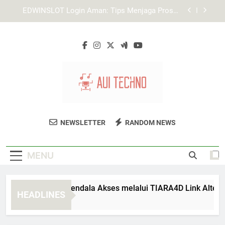
Skip
Cara Memastikan Halaman Login Edwinslot yang
to
Benar untuk Akses Akun Lebih Aman
content
Tips Login Lebah4D agar Akun Tidak Mudah
Diakses Orang Lain
Cara Mengatasi Kendala Akses melalui TIARA4D
Link Alternatif
EDWINSLOT Login Aman: Tips Menjaga Proses
Akses Tetap Stabil
Cara Memastikan Halaman Login Edwinslot yang
Benar untuk Akses Akun Lebih Aman
AUI Techno
Temukan Solusi Teknologi Inovatif Untuk
Tips Login Lebah4D agar Akun Tidak Mudah
NEWSLETTER
RANDOM NEWS
Diakses Orang Lain
Bisnis Anda Di AUI Techno.
MENU
ra Mengatasi Kendala Akses melalui TIARA4D Link Alternatif
HEADLINES
Weeks Ago