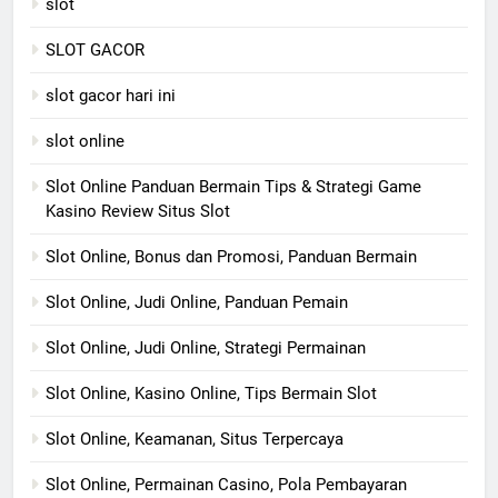
slot
SLOT GACOR
slot gacor hari ini
slot online
Slot Online Panduan Bermain Tips & Strategi Game
Kasino Review Situs Slot
Slot Online, Bonus dan Promosi, Panduan Bermain
Slot Online, Judi Online, Panduan Pemain
Slot Online, Judi Online, Strategi Permainan
Slot Online, Kasino Online, Tips Bermain Slot
Slot Online, Keamanan, Situs Terpercaya
Slot Online, Permainan Casino, Pola Pembayaran