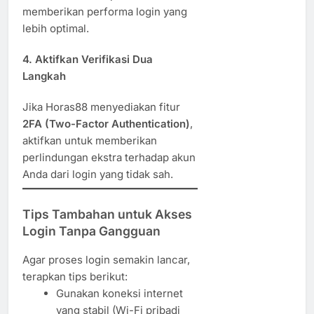
memberikan performa login yang
lebih optimal.
4.
Aktifkan Verifikasi Dua
Langkah
Jika Horas88 menyediakan fitur
2FA (Two-Factor Authentication)
,
aktifkan untuk memberikan
perlindungan ekstra terhadap akun
Anda dari login yang tidak sah.
Tips Tambahan untuk Akses
Login Tanpa Gangguan
Agar proses login semakin lancar,
terapkan tips berikut:
Gunakan koneksi internet
yang stabil (Wi-Fi pribadi