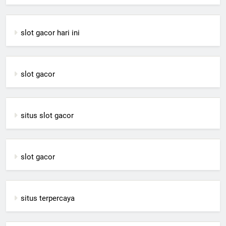
slot gacor hari ini
slot gacor
situs slot gacor
slot gacor
situs terpercaya