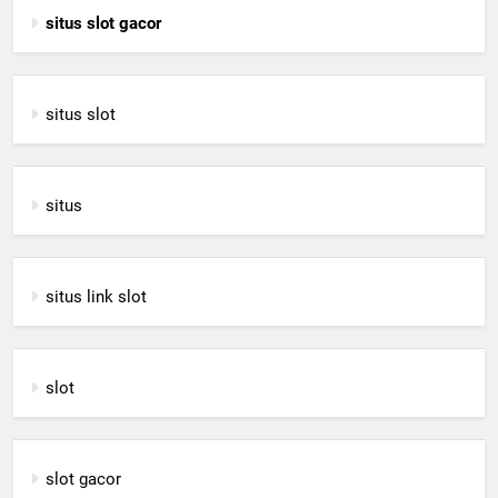
situs slot gacor
situs slot
situs
situs link slot
slot
slot gacor