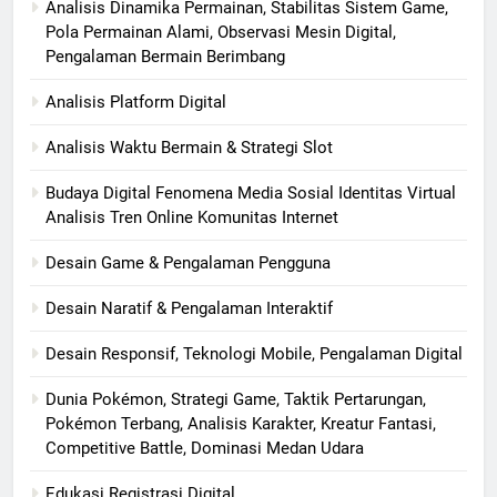
Analisis Dinamika Permainan, Stabilitas Sistem Game,
Pola Permainan Alami, Observasi Mesin Digital,
Pengalaman Bermain Berimbang
Analisis Platform Digital
Analisis Waktu Bermain & Strategi Slot
Budaya Digital Fenomena Media Sosial Identitas Virtual
Analisis Tren Online Komunitas Internet
Desain Game & Pengalaman Pengguna
Desain Naratif & Pengalaman Interaktif
Desain Responsif, Teknologi Mobile, Pengalaman Digital
Dunia Pokémon, Strategi Game, Taktik Pertarungan,
Pokémon Terbang, Analisis Karakter, Kreatur Fantasi,
Competitive Battle, Dominasi Medan Udara
Edukasi Registrasi Digital