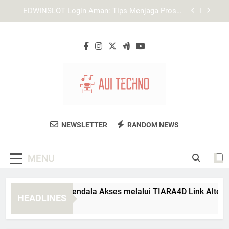
Skip
Cara Memastikan Halaman Login Edwinslot yang
to
Benar untuk Akses Akun Lebih Aman
content
Tips Login Lebah4D agar Akun Tidak Mudah
Diakses Orang Lain
Cara Mengatasi Kendala Akses melalui TIARA4D
Link Alternatif
EDWINSLOT Login Aman: Tips Menjaga Proses
Akses Tetap Stabil
Cara Memastikan Halaman Login Edwinslot yang
Benar untuk Akses Akun Lebih Aman
AUI Techno
Temukan Solusi Teknologi Inovatif Untuk
Tips Login Lebah4D agar Akun Tidak Mudah
NEWSLETTER
RANDOM NEWS
Diakses Orang Lain
Bisnis Anda Di AUI Techno.
MENU
ra Mengatasi Kendala Akses melalui TIARA4D Link Alternatif
HEADLINES
Weeks Ago