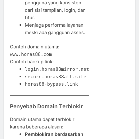
pengguna yang konsisten
dari sisi tampilan, login, dan
fitur.
Menjaga performa layanan
meski ada gangguan akses.
Contoh domain utama:
www.horas88.com
Contoh backup link:
login.horas88mirror.net
secure.horas88alt.site
horas88-bypass.link
Penyebab Domain Terblokir
Domain utama dapat terblokir
karena beberapa alasan:
Pemblokiran berdasarkan