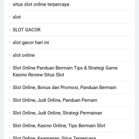
situs slot online terpercaya
slot
SLOT GACOR
slot gacor hari ini
slot online
Slot Online Panduan Bermain Tips & Strategi Game
Kasino Review Situs Slot
Slot Online, Bonus dan Promosi, Panduan Bermain
Slot Online, Judi Online, Panduan Pemain
Slot Online, Judi Online, Strategi Permainan
Slot Online, Kasino Online, Tips Bermain Slot
Slot Online, Keamanan, Situs Terpercaya