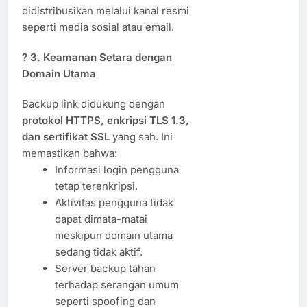
didistribusikan melalui kanal resmi
seperti media sosial atau email.
? 3.
Keamanan Setara dengan
Domain Utama
Backup link didukung dengan
protokol HTTPS, enkripsi TLS 1.3,
dan sertifikat SSL
yang sah. Ini
memastikan bahwa:
Informasi login pengguna
tetap terenkripsi.
Aktivitas pengguna tidak
dapat dimata-matai
meskipun domain utama
sedang tidak aktif.
Server backup tahan
terhadap serangan umum
seperti spoofing dan