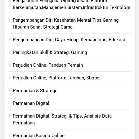
Pengalaman Pengguna Digital,Desain Platform
Berkelanjutan,Manajemen Sistem,Infrastruktur Teknologi
Pengembangan Diri Kesehatan Mental Tips Gaming
Hiburan Sehat Strategi Game
Pengembangan Diri, Gaya Hidup, Kemandirian, Edukasi
Peningkatan Skill & Strategi Gaming
Perjudian Online, Panduan Pemain
Perjudian Online, Platform Taruhan, Sbobet
Permainan & Strategi
Permainan Digital
Permainan Digital, Strategi & Tips, Analisis Data
Permainan
Permainan Kasino Online