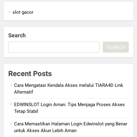
slot gacor
Search
SEARCH
Recent Posts
Cara Mengatasi Kendala Akses melalui TIARA4D Link
Alternatif
EDWINSLOT Login Aman: Tips Menjaga Proses Akses
Tetap Stabil
Cara Memastikan Halaman Login Edwinslot yang Benar
untuk Akses Akun Lebih Aman