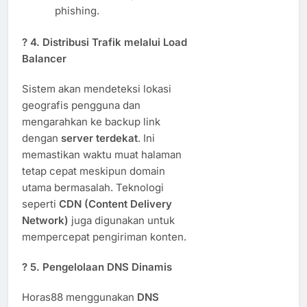
phishing.
? 4.
Distribusi Trafik melalui Load
Balancer
Sistem akan mendeteksi lokasi
geografis pengguna dan
mengarahkan ke backup link
dengan
server terdekat
. Ini
memastikan waktu muat halaman
tetap cepat meskipun domain
utama bermasalah. Teknologi
seperti
CDN (Content Delivery
Network)
juga digunakan untuk
mempercepat pengiriman konten.
? 5.
Pengelolaan DNS Dinamis
Horas88 menggunakan
DNS