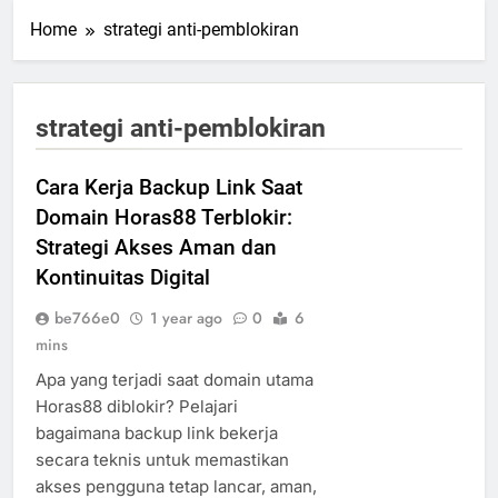
Home
strategi anti-pemblokiran
strategi anti-pemblokiran
Cara Kerja Backup Link Saat
Domain Horas88 Terblokir:
Strategi Akses Aman dan
Kontinuitas Digital
be766e0
1 year ago
0
6
mins
Apa yang terjadi saat domain utama
Horas88 diblokir? Pelajari
bagaimana backup link bekerja
secara teknis untuk memastikan
akses pengguna tetap lancar, aman,