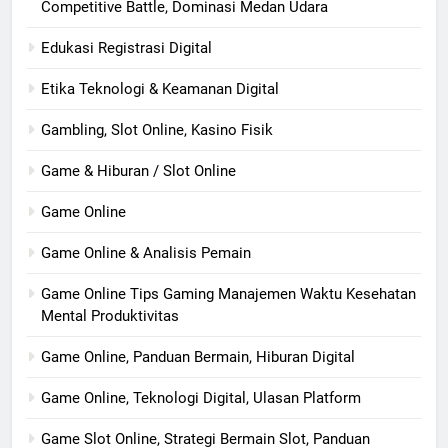
Competitive Battle, Dominasi Medan Udara
Edukasi Registrasi Digital
Etika Teknologi & Keamanan Digital
Gambling, Slot Online, Kasino Fisik
Game & Hiburan / Slot Online
Game Online
Game Online & Analisis Pemain
Game Online Tips Gaming Manajemen Waktu Kesehatan
Mental Produktivitas
Game Online, Panduan Bermain, Hiburan Digital
Game Online, Teknologi Digital, Ulasan Platform
Game Slot Online, Strategi Bermain Slot, Panduan