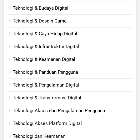
Teknologi & Budaya Digital
Teknologi & Desain Game
Teknologi & Gaya Hidup Digital
Teknologi & Infrastruktur Digital
Teknologi & Keamanan Digital
Teknologi & Panduan Pengguna
Teknologi & Pengalaman Digital
Teknologi & Transformasi Digital
Teknologi Akses dan Pengalaman Pengguna
Teknologi Akses Platform Digital
Teknologi dan Keamanan