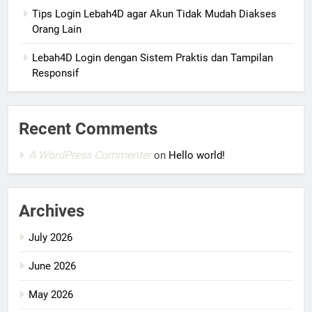
Tips Login Lebah4D agar Akun Tidak Mudah Diakses
Orang Lain
Lebah4D Login dengan Sistem Praktis dan Tampilan
Responsif
Recent Comments
A WordPress Commenter
on
Hello world!
Archives
July 2026
June 2026
May 2026