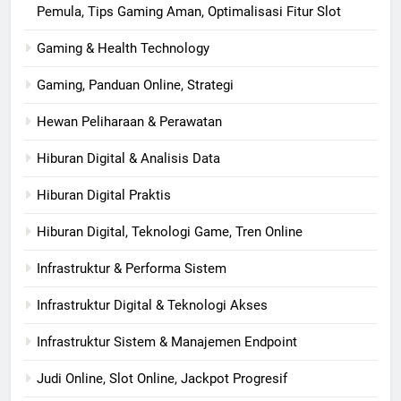
Pemula, Tips Gaming Aman, Optimalisasi Fitur Slot
Gaming & Health Technology
Gaming, Panduan Online, Strategi
Hewan Peliharaan & Perawatan
Hiburan Digital & Analisis Data
Hiburan Digital Praktis
Hiburan Digital, Teknologi Game, Tren Online
Infrastruktur & Performa Sistem
Infrastruktur Digital & Teknologi Akses
Infrastruktur Sistem & Manajemen Endpoint
Judi Online, Slot Online, Jackpot Progresif