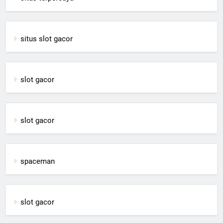
situs slot gacor
slot gacor
slot gacor
spaceman
slot gacor