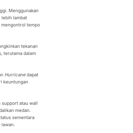
nggi. Menggunakan
 lebih lambat
 mengontrol tempo
gkinkan tekanan
, terutama dalam
an
Hurricane
dapat
ri keuntungan
support atau wall
alikan medan.
status sementara
 lawan.