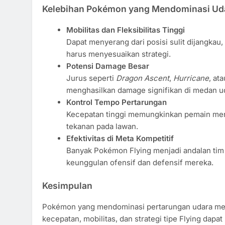
Kelebihan Pokémon yang Mendominasi Ud
Mobilitas dan Fleksibilitas Tinggi
Dapat menyerang dari posisi sulit dijangka
harus menyesuaikan strategi.
Potensi Damage Besar
Jurus seperti
Dragon Ascent
,
Hurricane
, at
menghasilkan damage signifikan di medan u
Kontrol Tempo Pertarungan
Kecepatan tinggi memungkinkan pemain meng
tekanan pada lawan.
Efektivitas di Meta Kompetitif
Banyak Pokémon Flying menjadi andalan tim 
keunggulan ofensif dan defensif mereka.
Kesimpulan
Pokémon yang mendominasi pertarungan udara m
kecepatan, mobilitas, dan strategi tipe Flying dap