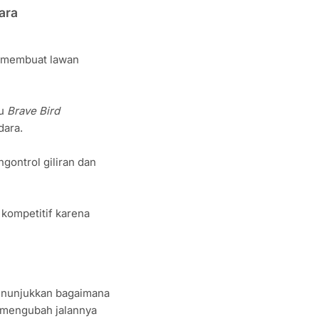
ara
u, membuat lawan
au
Brave Bird
dara.
ontrol giliran dan
kompetitif karena
enunjukkan bagaimana
at mengubah jalannya