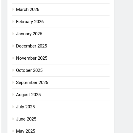
March 2026
February 2026
January 2026
December 2025
November 2025
October 2025
September 2025
August 2025
July 2025
June 2025
May 2025