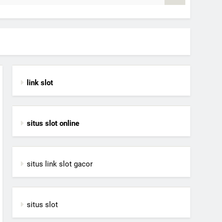
link slot
situs slot online
situs link slot gacor
situs slot