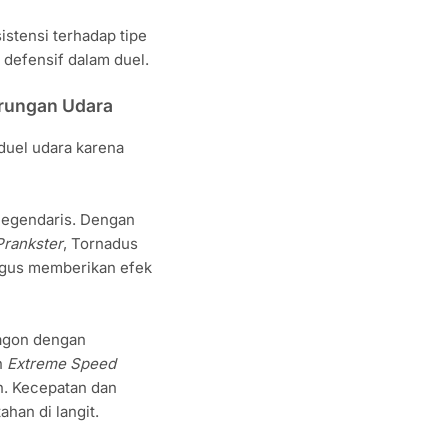
stensi terhadap tipe
defensif dalam duel.
rungan Udara
duel udara karena
legendaris. Dengan
Prankster
, Tornadus
igus memberikan efek
agon dengan
n
Extreme Speed
. Kecepatan dan
ahan di langit.