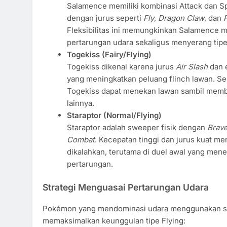
Salamence memiliki kombinasi Attack dan Spe
dengan jurus seperti
Fly
,
Dragon Claw
, dan
Fleksibilitas ini memungkinkan Salamence 
pertarungan udara sekaligus menyerang tipe 
Togekiss (Fairy/Flying)
Togekiss dikenal karena jurus
Air Slash
dan 
yang meningkatkan peluang flinch lawan. Se
Togekiss dapat menekan lawan sambil memb
lainnya.
Staraptor (Normal/Flying)
Staraptor adalah sweeper fisik dengan
Brave
Combat
. Kecepatan tinggi dan jurus kuat me
dikalahkan, terutama di duel awal yang men
pertarungan.
Strategi Menguasai Pertarungan Udara
Pokémon yang mendominasi udara menggunakan st
memaksimalkan keunggulan tipe Flying: