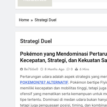
Home
Strategi Duel
Strategi Duel
Pokémon yang Mendominasi Pertaru
Kecepatan, Strategi, dan Kekuatan S
Be766e0
8 Months Ago
0
6 Mins
Pertarungan udara adalah aspek strategis yang men
POKEMON787 ALTERNATIF
. Pokémon bertipe Flyi
memiliki kecepatan dan mobilitas tinggi, tetapi juga
ofensif yang mematikan serta kemampuan untuk m
tipe tertentu. Dominasi di medan udara bukan hany
tetapi juga penguasaan posisi, timing, dan kombina