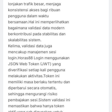
lonjakan trafik besar, menjaga
konsistensi akses bagi ribuan
pengguna dalam waktu
bersamaan.Hal ini memperlihatkan
bagaimana validasi data modern
berkontribusi pada stabilitas dan
skalabilitas sistem.
Kelima, validasi data juga
mencakup manajemen sesi
login.Horas88 Login menggunakan
JSON Web Token (JWT) yang
diverifikasi setiap kali pengguna
melakukan aktivitas.Token ini
memiliki masa berlaku tertentu dan
diperbarui secara otomatis,
sehingga mengurangi risiko
pembajakan sesi.Sistem validasi ini
memastikan bahwa hanya token
aktif yang sah digunakan untuk