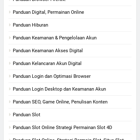
Panduan Digital, Permainan Online
Panduan Hiburan
Panduan Keamanan & Pengelolaan Akun
Panduan Keamanan Akses Digital
Panduan Kelancaran Akun Digital
Panduan Login dan Optimasi Browser
Panduan Login Desktop dan Keamanan Akun
Panduan SEO, Game Online, Penulisan Konten
Panduan Slot
Panduan Slot Online Strategi Permainan Slot 4D