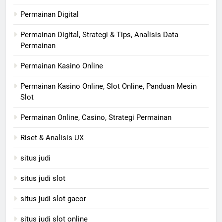
Permainan Digital
Permainan Digital, Strategi & Tips, Analisis Data
Permainan
Permainan Kasino Online
Permainan Kasino Online, Slot Online, Panduan Mesin
Slot
Permainan Online, Casino, Strategi Permainan
Riset & Analisis UX
situs judi
situs judi slot
situs judi slot gacor
situs judi slot online