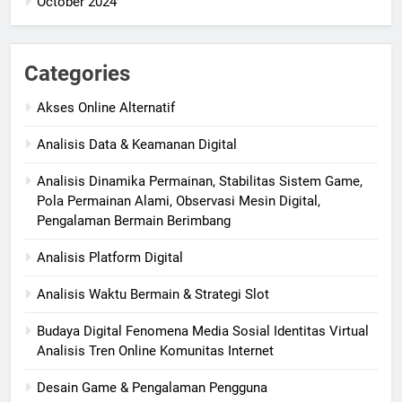
October 2024
Categories
Akses Online Alternatif
Analisis Data & Keamanan Digital
Analisis Dinamika Permainan, Stabilitas Sistem Game,
Pola Permainan Alami, Observasi Mesin Digital,
Pengalaman Bermain Berimbang
Analisis Platform Digital
Analisis Waktu Bermain & Strategi Slot
Budaya Digital Fenomena Media Sosial Identitas Virtual
Analisis Tren Online Komunitas Internet
Desain Game & Pengalaman Pengguna