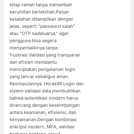
tetap ramah tanpa menambah
kerumitan berlebihan.Pesan
kesalahan ditampilkan dengan
jelas, seperti “password salah”
atau “OTP kadaluarsa,” agar
pengguna bisa segera
memperbaikinya tanpa
frustrasi.Validasi yang transparan
dan efisien membantu
menciptakan pengalaman login
yang lancar sekaligus aman.
Kesimpulannya, Horas88 Login dan
sistem validasi data membuktikan
bahwa autentikasi modern harus
dirancang dengan keseimbangan
antara keamanan, efisiensi, dan
kenyamanan.Dengan kombinasi
enkripsi modern, MFA, validasi
berbasis konteks, cloud