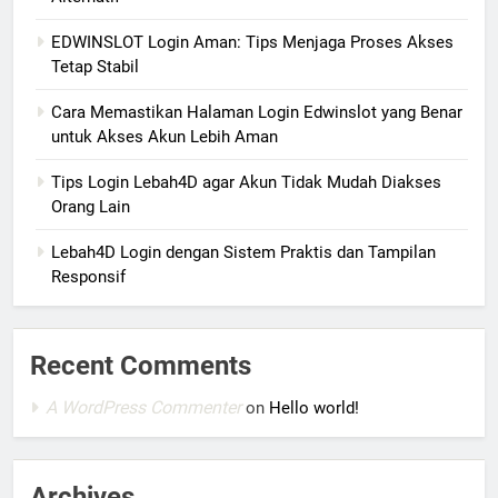
EDWINSLOT Login Aman: Tips Menjaga Proses Akses
Tetap Stabil
Cara Memastikan Halaman Login Edwinslot yang Benar
untuk Akses Akun Lebih Aman
Tips Login Lebah4D agar Akun Tidak Mudah Diakses
Orang Lain
Lebah4D Login dengan Sistem Praktis dan Tampilan
Responsif
Recent Comments
A WordPress Commenter
on
Hello world!
Archives