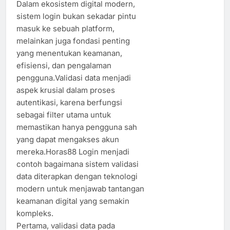
Dalam ekosistem digital modern,
sistem login bukan sekadar pintu
masuk ke sebuah platform,
melainkan juga fondasi penting
yang menentukan keamanan,
efisiensi, dan pengalaman
pengguna.Validasi data menjadi
aspek krusial dalam proses
autentikasi, karena berfungsi
sebagai filter utama untuk
memastikan hanya pengguna sah
yang dapat mengakses akun
mereka.Horas88 Login menjadi
contoh bagaimana sistem validasi
data diterapkan dengan teknologi
modern untuk menjawab tantangan
keamanan digital yang semakin
kompleks.
Pertama, validasi data pada