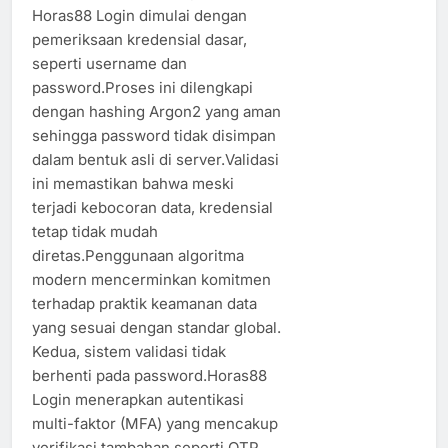
Horas88 Login dimulai dengan
pemeriksaan kredensial dasar,
seperti username dan
password.Proses ini dilengkapi
dengan hashing Argon2 yang aman
sehingga password tidak disimpan
dalam bentuk asli di server.Validasi
ini memastikan bahwa meski
terjadi kebocoran data, kredensial
tetap tidak mudah
diretas.Penggunaan algoritma
modern mencerminkan komitmen
terhadap praktik keamanan data
yang sesuai dengan standar global.
Kedua, sistem validasi tidak
berhenti pada password.Horas88
Login menerapkan autentikasi
multi-faktor (MFA) yang mencakup
verifikasi tambahan seperti OTP,