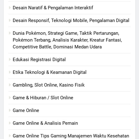
Desain Naratif & Pengalaman Interaktif
Desain Responsif, Teknologi Mobile, Pengalaman Digital
Dunia Pokémon, Strategi Game, Taktik Pertarungan,
Pokémon Terbang, Analisis Karakter, Kreatur Fantasi,
Competitive Battle, Dominasi Medan Udara
Edukasi Registrasi Digital
Etika Teknologi & Keamanan Digital
Gambling, Slot Online, Kasino Fisik
Game & Hiburan / Slot Online
Game Online
Game Online & Analisis Pemain
Game Online Tips Gaming Manajemen Waktu Kesehatan