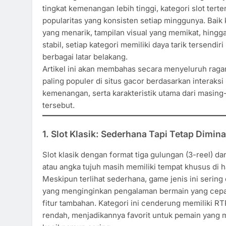
tingkat kemenangan lebih tinggi, kategori slot ter
popularitas yang konsisten setiap minggunya. Baik 
yang menarik, tampilan visual yang memikat, hingga
stabil, setiap kategori memiliki daya tarik tersendir
berbagai latar belakang.
Artikel ini akan membahas secara menyeluruh ragam
paling populer di situs gacor berdasarkan interaks
kemenangan, serta karakteristik utama dari masing
tersebut.
1. Slot Klasik: Sederhana Tapi Tetap Dimina
Slot klasik dengan format tiga gulungan (3-reel) 
atau angka tujuh masih memiliki tempat khusus di h
Meskipun terlihat sederhana, game jenis ini sering 
yang menginginkan pengalaman bermain yang cepa
fitur tambahan. Kategori ini cenderung memiliki RTP 
rendah, menjadikannya favorit untuk pemain yang