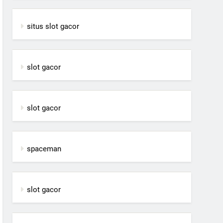
situs slot gacor
slot gacor
slot gacor
spaceman
slot gacor