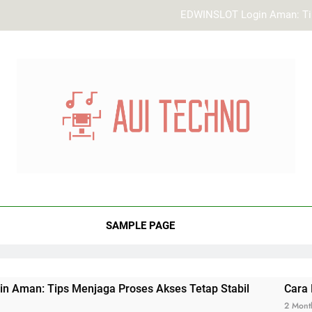
EDWINSLOT Login Aman: Tip
Cara Memastikan Halaman Login Edwinslot yan
Tips Login Lebah4D agar
Cara Mengatasi Kendala 
EDWINSLOT Login Aman: Tip
Cara Memastikan Halaman Login Edwinslot yan
 Techno
lusi Teknologi Inovatif Untuk Bisnis Anda Di AUI Techno.
Tips Login Lebah4D agar
SAMPLE PAGE
s Menjaga Proses Akses Tetap Stabil
Cara Memastikan
2 Months Ago