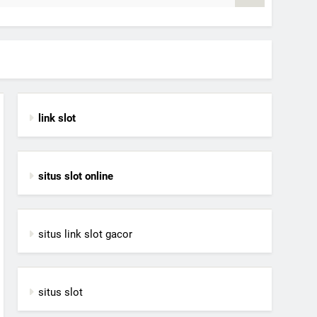
link slot
situs slot online
situs link slot gacor
situs slot