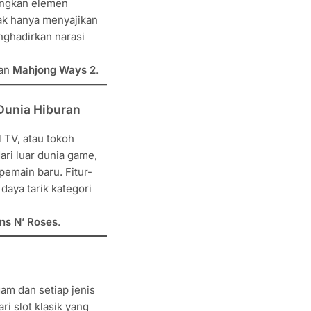
ungkan elemen
dak hanya menyajikan
enghadirkan narasi
dan
Mahjong Ways 2
.
i Dunia Hiburan
l TV, atau tokoh
ari luar dunia game,
pemain baru. Fitur-
daya tarik kategori
ns N’ Roses
.
gam dan setiap jenis
 slot klasik yang