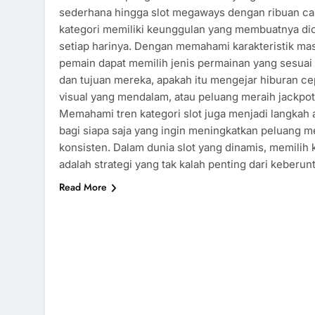
sederhana hingga slot megaways dengan ribuan ca
kategori memiliki keunggulan yang membuatnya dica
setiap harinya. Dengan memahami karakteristik ma
pemain dapat memilih jenis permainan yang sesua
dan tujuan mereka, apakah itu mengejar hiburan c
visual yang mendalam, atau peluang meraih jackpot
Memahami tren kategori slot juga menjadi langkah 
bagi siapa saja yang ingin meningkatkan peluang 
konsisten. Dalam dunia slot yang dinamis, memilih 
adalah strategi yang tak kalah penting dari keberun
Read More