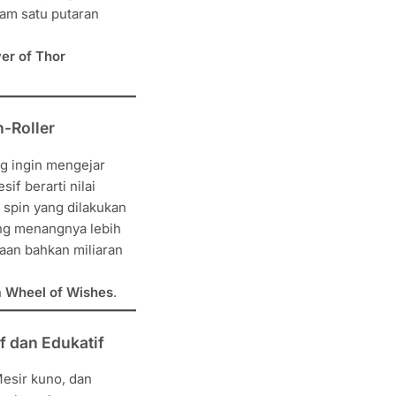
am satu putaran
er of Thor
h-Roller
ng ingin mengejar
if berarti nilai
 spin yang dilakukan
ng menangnya lebih
taan bahkan miliaran
n
Wheel of Wishes
.
f dan Edukatif
Mesir kuno, dan