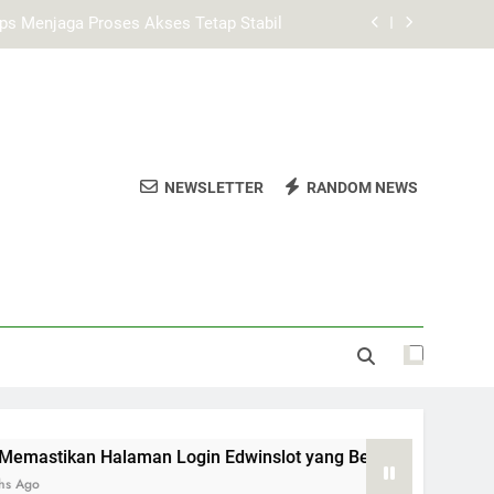
s Menjaga Proses Akses Tetap Stabil
g Benar untuk Akses Akun Lebih Aman
 Akun Tidak Mudah Diakses Orang Lain
Akses melalui TIARA4D Link Alternatif
NEWSLETTER
RANDOM NEWS
s Menjaga Proses Akses Tetap Stabil
g Benar untuk Akses Akun Lebih Aman
 Akun Tidak Mudah Diakses Orang Lain
 Halaman Login Edwinslot yang Benar untuk Akses Akun Leb