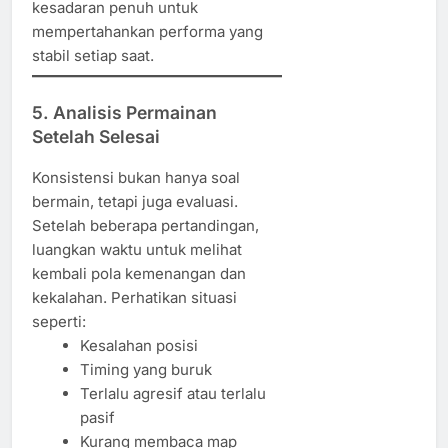
kesadaran penuh untuk
mempertahankan performa yang
stabil setiap saat.
5. Analisis Permainan
Setelah Selesai
Konsistensi bukan hanya soal
bermain, tetapi juga evaluasi.
Setelah beberapa pertandingan,
luangkan waktu untuk melihat
kembali pola kemenangan dan
kekalahan. Perhatikan situasi
seperti:
Kesalahan posisi
Timing yang buruk
Terlalu agresif atau terlalu
pasif
Kurang membaca map