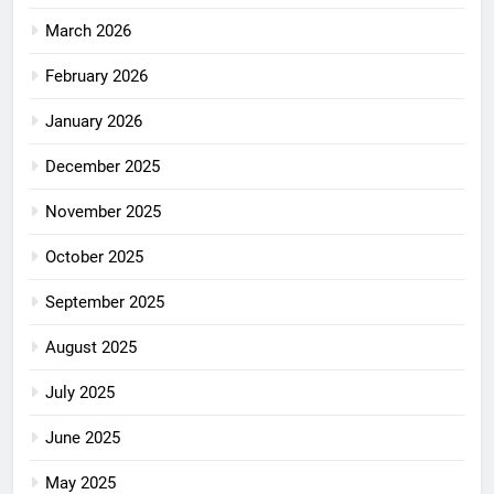
March 2026
February 2026
January 2026
December 2025
November 2025
October 2025
September 2025
August 2025
July 2025
June 2025
May 2025