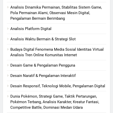
Analisis Dinamika Permainan, Stabilitas Sistem Game,
Pola Permainan Alami, Observasi Mesin Digital,
Pengalaman Bermain Berimbang
Analisis Platform Digital
Analisis Waktu Bermain & Strategi Slot
Budaya Digital Fenomena Media Sosial Identitas Virtual
Analisis Tren Online Komunitas Internet
Desain Game & Pengalaman Pengguna
Desain Naratif & Pengalaman Interaktif
Desain Responsif, Teknologi Mobile, Pengalaman Digital
Dunia Pokémon, Strategi Game, Taktik Pertarungan,
Pokémon Terbang, Analisis Karakter, Kreatur Fantasi,
Competitive Battle, Dominasi Medan Udara