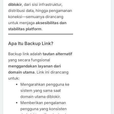
diblokir
, dari sisi infrastruktur,
distribusi data, hingga pengamanan
koneksi—semuanya dirancang
untuk menjaga
aksesibilitas dan
stabilitas platform
.
Apa Itu Backup Link?
Backup link adalah
tautan alternatif
yang secara fungsional
menggandakan layanan dari
domain utama
. Link ini dirancang
untuk:
Mengarahkan pengguna ke
sistem yang sama saat
domain utama diblokir.
Memberikan pengalaman
pengguna yang konsisten