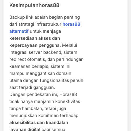
Kesimpulanhoras88
Backup link adalah bagian penting
dari strategi infrastruktur
horas88
alternatif
untuk
menjaga
ketersediaan akses dan
kepercayaan pengguna
. Melalui
integrasi server backend, sistem
redirect otomatis, dan perlindungan
keamanan berlapis, sistem ini
mampu menggantikan domain
utama dengan fungsionalitas penuh
saat terjadi gangguan.
Dengan pendekatan ini, Horas88
tidak hanya menjamin konektivitas
tanpa hambatan, tetapi juga
menunjukkan komitmen terhadap
aksesibilitas dan keandalan
layanan digital
bagi semua