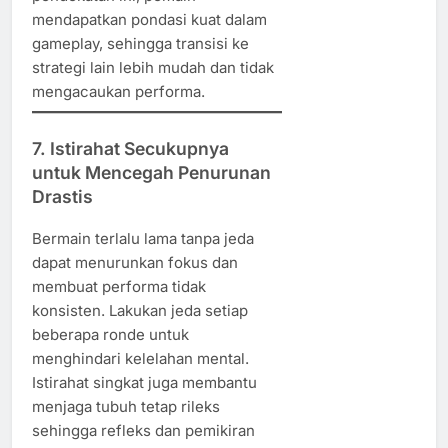
mendapatkan pondasi kuat dalam
gameplay, sehingga transisi ke
strategi lain lebih mudah dan tidak
mengacaukan performa.
7. Istirahat Secukupnya
untuk Mencegah Penurunan
Drastis
Bermain terlalu lama tanpa jeda
dapat menurunkan fokus dan
membuat performa tidak
konsisten. Lakukan jeda setiap
beberapa ronde untuk
menghindari kelelahan mental.
Istirahat singkat juga membantu
menjaga tubuh tetap rileks
sehingga refleks dan pemikiran