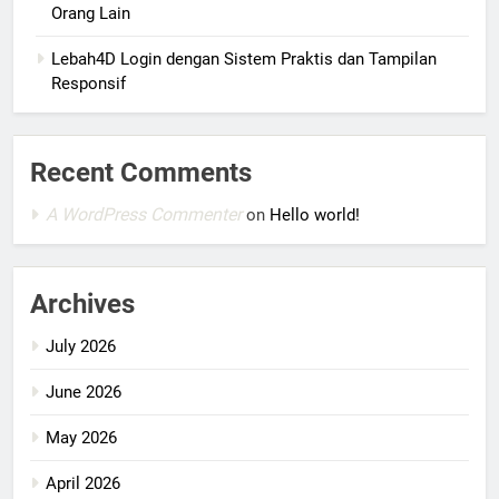
Orang Lain
Lebah4D Login dengan Sistem Praktis dan Tampilan
Responsif
Recent Comments
A WordPress Commenter
on
Hello world!
Archives
July 2026
June 2026
May 2026
April 2026