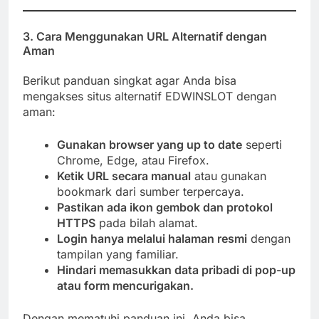
3. Cara Menggunakan URL Alternatif dengan
Aman
Berikut panduan singkat agar Anda bisa
mengakses situs alternatif EDWINSLOT dengan
aman:
Gunakan browser yang up to date
seperti
Chrome, Edge, atau Firefox.
Ketik URL secara manual
atau gunakan
bookmark dari sumber terpercaya.
Pastikan ada ikon gembok dan protokol
HTTPS
pada bilah alamat.
Login hanya melalui halaman resmi
dengan
tampilan yang familiar.
Hindari memasukkan data pribadi di pop-up
atau form mencurigakan.
Dengan mematuhi panduan ini, Anda bisa