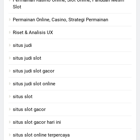
Permainan Kasino Online, Slot Online, Panduan Mesin
Slot
Permainan Online, Casino, Strategi Permainan
Riset & Analisis UX
situs judi
situs judi slot
situs judi slot gacor
situs judi slot online
situs slot
situs slot gacor
situs slot gacor hari ini
situs slot online terpercaya