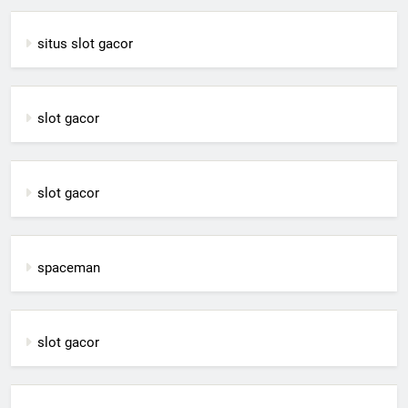
situs slot gacor
slot gacor
slot gacor
spaceman
slot gacor