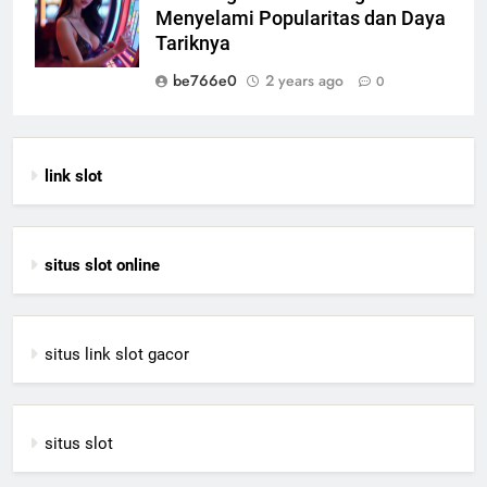
Menyelami Popularitas dan Daya
Tariknya
be766e0
2 years ago
0
link slot
situs slot online
situs link slot gacor
situs slot