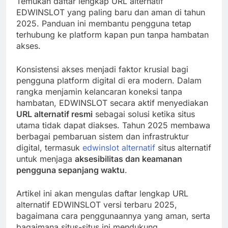
Temukan daftar lengkap URL alternatif
EDWINSLOT yang paling baru dan aman di tahun
2025. Panduan ini membantu pengguna tetap
terhubung ke platform kapan pun tanpa hambatan
akses.
Konsistensi akses menjadi faktor krusial bagi
pengguna platform digital di era modern. Dalam
rangka menjamin kelancaran koneksi tanpa
hambatan, EDWINSLOT secara aktif menyediakan
URL alternatif resmi
sebagai solusi ketika situs
utama tidak dapat diakses. Tahun 2025 membawa
berbagai pembaruan sistem dan infrastruktur
digital, termasuk
edwinslot alternatif
situs alternatif
untuk menjaga
aksesibilitas dan keamanan
pengguna sepanjang waktu
.
Artikel ini akan mengulas daftar lengkap URL
alternatif EDWINSLOT versi terbaru 2025,
bagaimana cara penggunaannya yang aman, serta
bagaimana situs-situs ini mendukung