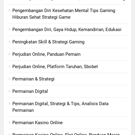
Pengembangan Diri Kesehatan Mental Tips Gaming
Hiburan Sehat Strategi Game
Pengembangan Diri, Gaya Hidup, Kemandirian, Edukasi
Peningkatan Skill & Strategi Gaming
Perjudian Online, Panduan Pemain
Perjudian Online, Platform Taruhan, Sbobet
Permainan & Strategi
Permainan Digital
Permainan Digital, Strategi & Tips, Analisis Data
Permainan
Permainan Kasino Online