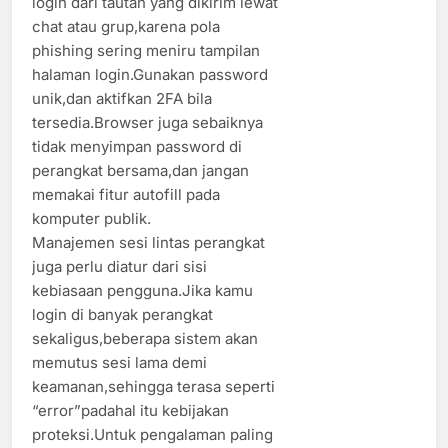
login dari tautan yang dikirim lewat
chat atau grup,karena pola
phishing sering meniru tampilan
halaman login.Gunakan password
unik,dan aktifkan 2FA bila
tersedia.Browser juga sebaiknya
tidak menyimpan password di
perangkat bersama,dan jangan
memakai fitur autofill pada
komputer publik.
Manajemen sesi lintas perangkat
juga perlu diatur dari sisi
kebiasaan pengguna.Jika kamu
login di banyak perangkat
sekaligus,beberapa sistem akan
memutus sesi lama demi
keamanan,sehingga terasa seperti
“error”padahal itu kebijakan
proteksi.Untuk pengalaman paling