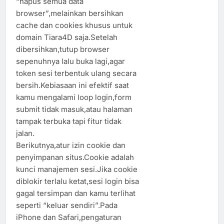
“hapus semua data
browser”,melainkan bersihkan
cache dan cookies khusus untuk
domain Tiara4D saja.Setelah
dibersihkan,tutup browser
sepenuhnya lalu buka lagi,agar
token sesi terbentuk ulang secara
bersih.Kebiasaan ini efektif saat
kamu mengalami loop login,form
submit tidak masuk,atau halaman
tampak terbuka tapi fitur tidak
jalan.
Berikutnya,atur izin cookie dan
penyimpanan situs.Cookie adalah
kunci manajemen sesi.Jika cookie
diblokir terlalu ketat,sesi login bisa
gagal tersimpan dan kamu terlihat
seperti “keluar sendiri”.Pada
iPhone dan Safari,pengaturan