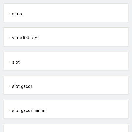
situs
situs link slot
slot
slot gacor
slot gacor hari ini