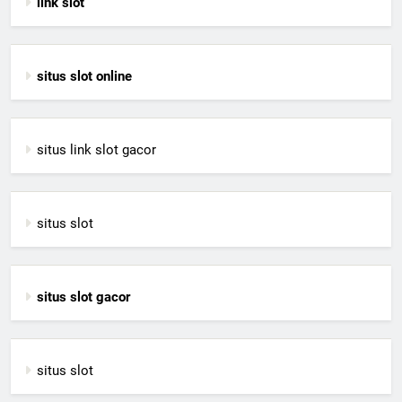
link slot
situs slot online
situs link slot gacor
situs slot
situs slot gacor
situs slot