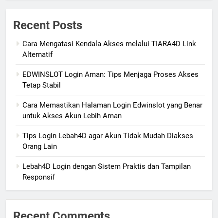
Recent Posts
Cara Mengatasi Kendala Akses melalui TIARA4D Link
Alternatif
EDWINSLOT Login Aman: Tips Menjaga Proses Akses
Tetap Stabil
Cara Memastikan Halaman Login Edwinslot yang Benar
untuk Akses Akun Lebih Aman
Tips Login Lebah4D agar Akun Tidak Mudah Diakses
Orang Lain
Lebah4D Login dengan Sistem Praktis dan Tampilan
Responsif
Recent Comments