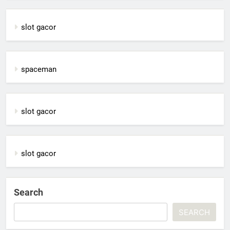
slot gacor
spaceman
slot gacor
slot gacor
Search
SEARCH