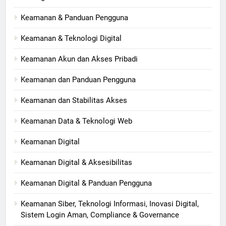
Keamanan & Panduan Pengguna
Keamanan & Teknologi Digital
Keamanan Akun dan Akses Pribadi
Keamanan dan Panduan Pengguna
Keamanan dan Stabilitas Akses
Keamanan Data & Teknologi Web
Keamanan Digital
Keamanan Digital & Aksesibilitas
Keamanan Digital & Panduan Pengguna
Keamanan Siber, Teknologi Informasi, Inovasi Digital,
Sistem Login Aman, Compliance & Governance