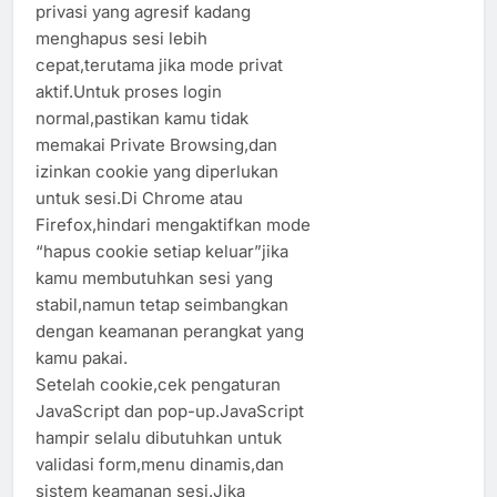
privasi yang agresif kadang
menghapus sesi lebih
cepat,terutama jika mode privat
aktif.Untuk proses login
normal,pastikan kamu tidak
memakai Private Browsing,dan
izinkan cookie yang diperlukan
untuk sesi.Di Chrome atau
Firefox,hindari mengaktifkan mode
“hapus cookie setiap keluar”jika
kamu membutuhkan sesi yang
stabil,namun tetap seimbangkan
dengan keamanan perangkat yang
kamu pakai.
Setelah cookie,cek pengaturan
JavaScript dan pop-up.JavaScript
hampir selalu dibutuhkan untuk
validasi form,menu dinamis,dan
sistem keamanan sesi.Jika