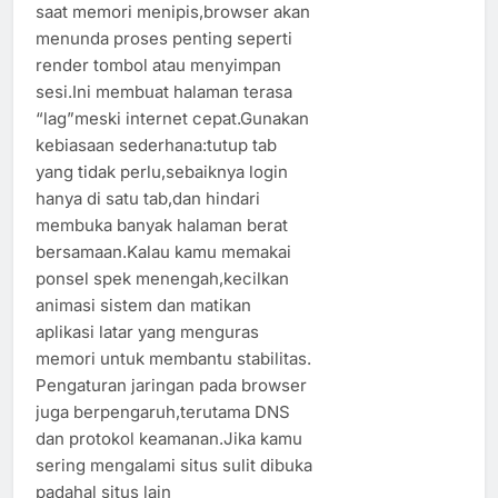
saat memori menipis,browser akan
menunda proses penting seperti
render tombol atau menyimpan
sesi.Ini membuat halaman terasa
“lag”meski internet cepat.Gunakan
kebiasaan sederhana:tutup tab
yang tidak perlu,sebaiknya login
hanya di satu tab,dan hindari
membuka banyak halaman berat
bersamaan.Kalau kamu memakai
ponsel spek menengah,kecilkan
animasi sistem dan matikan
aplikasi latar yang menguras
memori untuk membantu stabilitas.
Pengaturan jaringan pada browser
juga berpengaruh,terutama DNS
dan protokol keamanan.Jika kamu
sering mengalami situs sulit dibuka
padahal situs lain