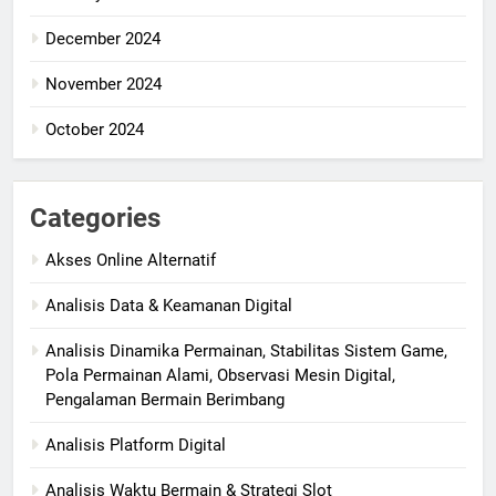
December 2024
November 2024
October 2024
Categories
Akses Online Alternatif
Analisis Data & Keamanan Digital
Analisis Dinamika Permainan, Stabilitas Sistem Game,
Pola Permainan Alami, Observasi Mesin Digital,
Pengalaman Bermain Berimbang
Analisis Platform Digital
Analisis Waktu Bermain & Strategi Slot