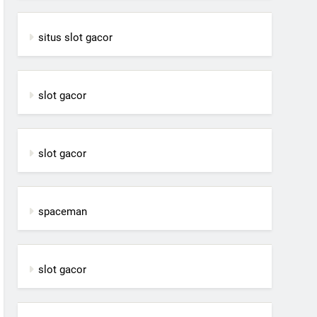
situs slot gacor
slot gacor
slot gacor
spaceman
slot gacor