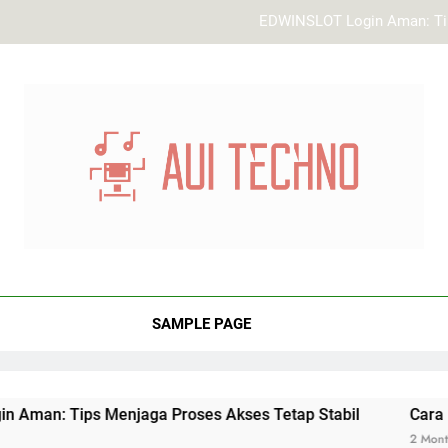
EDWINSLOT Login Aman: Tip
Cara Memastikan Halaman Login Edwinslot yan
Tips Login Lebah4D agar
Cara Mengatasi Kendala 
EDWINSLOT Login Aman: Tip
Cara Memastikan Halaman Login Edwinslot yan
 Techno
lusi Teknologi Inovatif Untuk Bisnis Anda Di AUI Techno.
Tips Login Lebah4D agar
SAMPLE PAGE
s Menjaga Proses Akses Tetap Stabil
Cara Memastikan
2 Months Ago