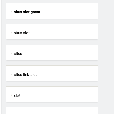
situs slot gacor
situs slot
situs
situs link slot
slot