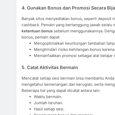
4. Gunakan Bonus dan Promosi Secara Bij
Banyak situs menyediakan bonus, seperti deposit ma
cashback. Pemain yang bertanggung jawab selal
ketentuan bonus
sebelum menggunakannya. Deng
bonus, pemain dapat:
Mengoptimalkan keuntungan tambahan tanpa
Menghindari risiko kehilangan bonus karena
Memanfaatkan promosi sebagai alat belajar s
5. Catat Aktivitas Bermain
Mencatat setiap sesi bermain bisa membantu Anda
mengetahui kemenangan dan kerugian, serta mengev
Beberapa hal yang dapat dicatat antara lain:
Waktu bermain.
Jumlah taruhan.
Hasil setiap sesi.