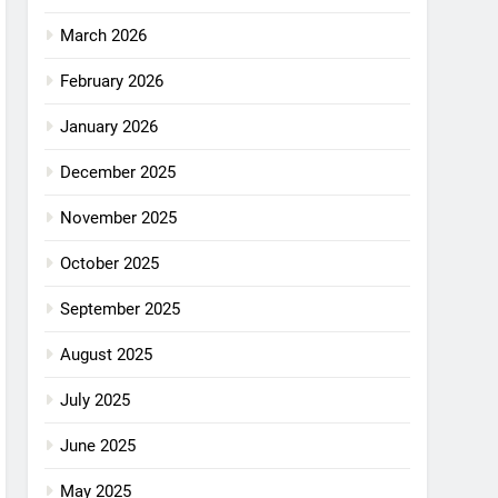
March 2026
February 2026
January 2026
December 2025
November 2025
October 2025
September 2025
August 2025
July 2025
June 2025
May 2025