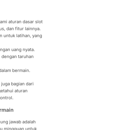
i aturan dasar slot
s, dan fitur lainnya.
 untuk latihan, yang
angan uang nyata.
 dengan taruhan
dalam bermain.
juga bagian dari
etahui aturan
ontrol.
ermain
gung jawab adalah
tau mingguan untuk