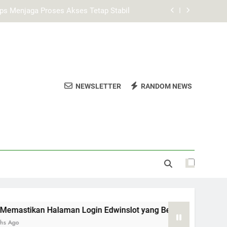
s Menjaga Proses Akses Tetap Stabil
g Benar untuk Akses Akun Lebih Aman
 Akun Tidak Mudah Diakses Orang Lain
Akses melalui TIARA4D Link Alternatif
NEWSLETTER
RANDOM NEWS
s Menjaga Proses Akses Tetap Stabil
g Benar untuk Akses Akun Lebih Aman
 Akun Tidak Mudah Diakses Orang Lain
 Halaman Login Edwinslot yang Benar untuk Akses Akun Leb