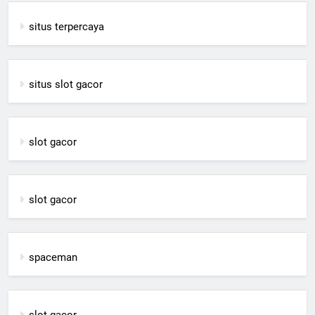
situs terpercaya
situs slot gacor
slot gacor
slot gacor
spaceman
slot gacor