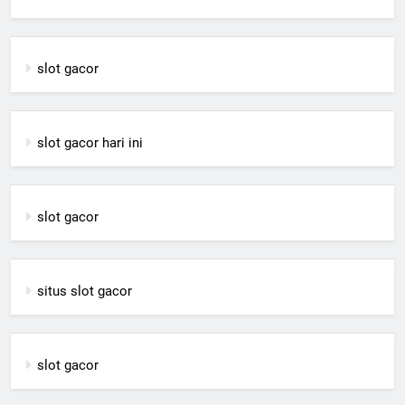
slot gacor
slot gacor hari ini
slot gacor
situs slot gacor
slot gacor