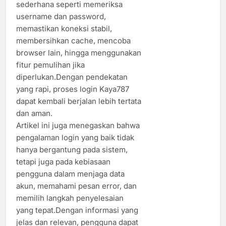
sederhana seperti memeriksa
username dan password,
memastikan koneksi stabil,
membersihkan cache, mencoba
browser lain, hingga menggunakan
fitur pemulihan jika
diperlukan.Dengan pendekatan
yang rapi, proses login Kaya787
dapat kembali berjalan lebih tertata
dan aman.
Artikel ini juga menegaskan bahwa
pengalaman login yang baik tidak
hanya bergantung pada sistem,
tetapi juga pada kebiasaan
pengguna dalam menjaga data
akun, memahami pesan error, dan
memilih langkah penyelesaian
yang tepat.Dengan informasi yang
jelas dan relevan, pengguna dapat