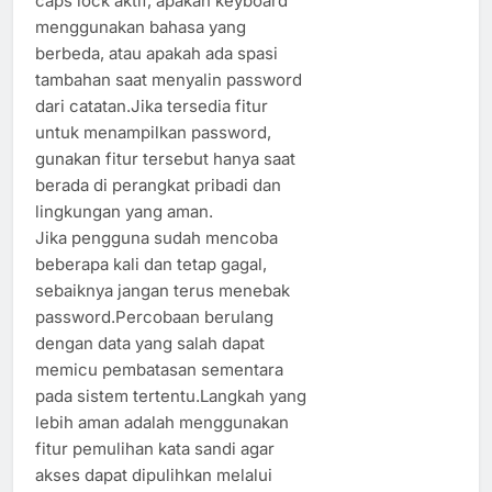
caps lock aktif, apakah keyboard
menggunakan bahasa yang
berbeda, atau apakah ada spasi
tambahan saat menyalin password
dari catatan.Jika tersedia fitur
untuk menampilkan password,
gunakan fitur tersebut hanya saat
berada di perangkat pribadi dan
lingkungan yang aman.
Jika pengguna sudah mencoba
beberapa kali dan tetap gagal,
sebaiknya jangan terus menebak
password.Percobaan berulang
dengan data yang salah dapat
memicu pembatasan sementara
pada sistem tertentu.Langkah yang
lebih aman adalah menggunakan
fitur pemulihan kata sandi agar
akses dapat dipulihkan melalui