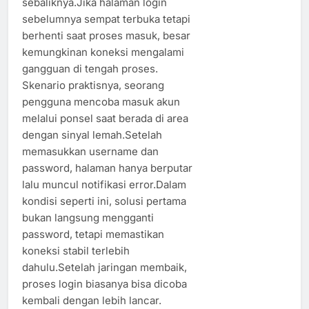
sebaliknya.Jika halaman login
sebelumnya sempat terbuka tetapi
berhenti saat proses masuk, besar
kemungkinan koneksi mengalami
gangguan di tengah proses.
Skenario praktisnya, seorang
pengguna mencoba masuk akun
melalui ponsel saat berada di area
dengan sinyal lemah.Setelah
memasukkan username dan
password, halaman hanya berputar
lalu muncul notifikasi error.Dalam
kondisi seperti ini, solusi pertama
bukan langsung mengganti
password, tetapi memastikan
koneksi stabil terlebih
dahulu.Setelah jaringan membaik,
proses login biasanya bisa dicoba
kembali dengan lebih lancar.