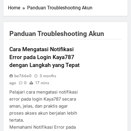
Home
Panduan Troubleshooting Akun
Panduan Troubleshooting Akun
Cara Mengatasi Notifikasi
Error pada Login Kaya787
dengan Langkah yang Tepat
be766e0
3 months
ago
0
17 mins
Pelajari cara mengatasi notifikasi
error pada login Kaya787 secara
aman, jelas, dan praktis agar
proses akses akun berjalan lebih
tertata.
Memahami Notifikasi Error pada