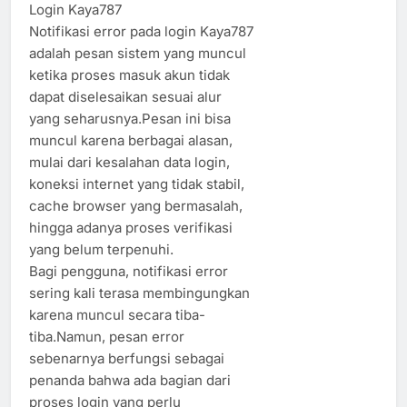
Login Kaya787
Notifikasi error pada login Kaya787
adalah pesan sistem yang muncul
ketika proses masuk akun tidak
dapat diselesaikan sesuai alur
yang seharusnya.Pesan ini bisa
muncul karena berbagai alasan,
mulai dari kesalahan data login,
koneksi internet yang tidak stabil,
cache browser yang bermasalah,
hingga adanya proses verifikasi
yang belum terpenuhi.
Bagi pengguna, notifikasi error
sering kali terasa membingungkan
karena muncul secara tiba-
tiba.Namun, pesan error
sebenarnya berfungsi sebagai
penanda bahwa ada bagian dari
proses login yang perlu