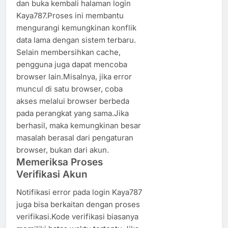
dan buka kembali halaman login
Kaya787.Proses ini membantu
mengurangi kemungkinan konflik
data lama dengan sistem terbaru.
Selain membersihkan cache,
pengguna juga dapat mencoba
browser lain.Misalnya, jika error
muncul di satu browser, coba
akses melalui browser berbeda
pada perangkat yang sama.Jika
berhasil, maka kemungkinan besar
masalah berasal dari pengaturan
browser, bukan dari akun.
Memeriksa Proses
Verifikasi Akun
Notifikasi error pada login Kaya787
juga bisa berkaitan dengan proses
verifikasi.Kode verifikasi biasanya