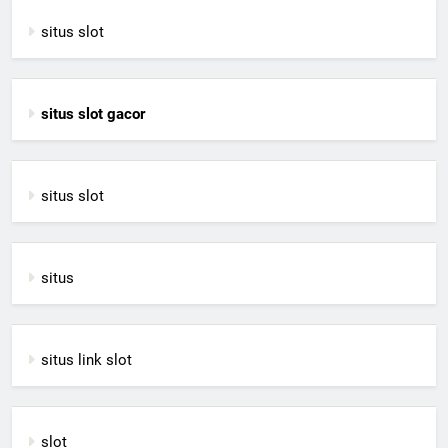
situs slot
situs slot gacor
situs slot
situs
situs link slot
slot