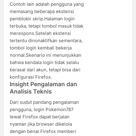
Contoh lain adalah pengguna yang
memasang beberapa ekstensi
pemblokir skrip.Halaman login
terbuka, tetapi tombol masuk tidak
merespons.Setelah ekstensi
tertentu dinonaktifkan sementara,
tombol login kembali bekerja
normal.Skenario ini menunjukkan
bahwa kendala login tidak selalu
berasal dari akun, tetapi bisa dari
konfigurasi Firefox.
Insight Pengalaman dan
Analisis Teknis
Dari sudut pandang pengalaman
pengguna, login Pokemon787
lewat Firefox dapat berjalan
nyaman jika browser dikelola
dengan benar.Firefox memberi