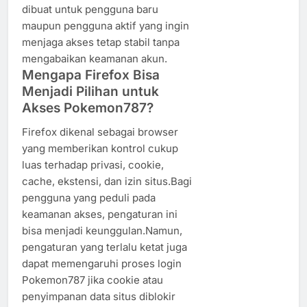
dibuat untuk pengguna baru
maupun pengguna aktif yang ingin
menjaga akses tetap stabil tanpa
mengabaikan keamanan akun.
Mengapa Firefox Bisa
Menjadi Pilihan untuk
Akses Pokemon787?
Firefox dikenal sebagai browser
yang memberikan kontrol cukup
luas terhadap privasi, cookie,
cache, ekstensi, dan izin situs.Bagi
pengguna yang peduli pada
keamanan akses, pengaturan ini
bisa menjadi keunggulan.Namun,
pengaturan yang terlalu ketat juga
dapat memengaruhi proses login
Pokemon787 jika cookie atau
penyimpanan data situs diblokir