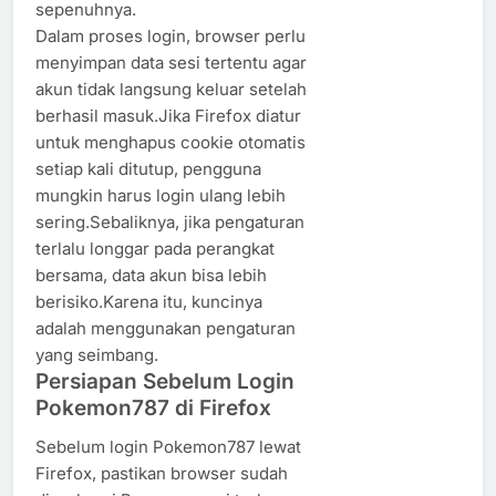
sepenuhnya.
Dalam proses login, browser perlu
menyimpan data sesi tertentu agar
akun tidak langsung keluar setelah
berhasil masuk.Jika Firefox diatur
untuk menghapus cookie otomatis
setiap kali ditutup, pengguna
mungkin harus login ulang lebih
sering.Sebaliknya, jika pengaturan
terlalu longgar pada perangkat
bersama, data akun bisa lebih
berisiko.Karena itu, kuncinya
adalah menggunakan pengaturan
yang seimbang.
Persiapan Sebelum Login
Pokemon787 di Firefox
Sebelum login Pokemon787 lewat
Firefox, pastikan browser sudah