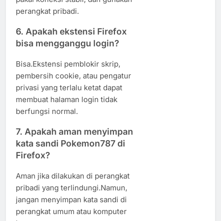
perangkat pribadi.
6. Apakah ekstensi Firefox
bisa mengganggu login?
Bisa.Ekstensi pemblokir skrip,
pembersih cookie, atau pengatur
privasi yang terlalu ketat dapat
membuat halaman login tidak
berfungsi normal.
7. Apakah aman menyimpan
kata sandi Pokemon787 di
Firefox?
Aman jika dilakukan di perangkat
pribadi yang terlindungi.Namun,
jangan menyimpan kata sandi di
perangkat umum atau komputer