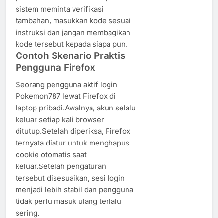
sistem meminta verifikasi
tambahan, masukkan kode sesuai
instruksi dan jangan membagikan
kode tersebut kepada siapa pun.
Contoh Skenario Praktis
Pengguna Firefox
Seorang pengguna aktif login
Pokemon787 lewat Firefox di
laptop pribadi.Awalnya, akun selalu
keluar setiap kali browser
ditutup.Setelah diperiksa, Firefox
ternyata diatur untuk menghapus
cookie otomatis saat
keluar.Setelah pengaturan
tersebut disesuaikan, sesi login
menjadi lebih stabil dan pengguna
tidak perlu masuk ulang terlalu
sering.