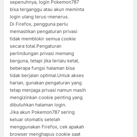
sepenuhnya, login Pokemon787
bisa terganggu atau akun meminta
login ulang terus-menerus.
Di Firefox, pengguna perlu
memastikan pengaturan privasi
tidak memblokir semua cookie
secara total.Pengaturan
perlindungan privasi memang
berguna, tetapi jika terlalu ketat,
beberapa fungsi halaman bisa
tidak berjalan optimal.Untuk akses
harian, gunakan pengaturan yang
tetap menjaga privasi namun masih
mengizinkan cookie penting yang
dibutuhkan halaman login.
Jika akun Pokemon787 sering
keluar otomatis setelah
menggunakan Firefox, cek apakah
browser menghapus cookie saat