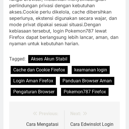
perlindungan privasi dengan kebutuhan
akses.Cookie perlu dikelola, cache dibersihkan
seperlunya, ekstensi digunakan secara wajar, dan
mode privat dipakai sesuai situasi.Dengan
kebiasaan tersebut, login Pokemon787 lewat
Firefox dapat berlangsung lebih lancar, aman, dan
nyaman untuk kebutuhan harian.
Tagged:
Akses Akun Stabil
Cache dan Cookie Firefox
keamanan login
Login Aman Firefox
Panduan Browser Aman
Pengaturan Browser
Pokemon787 Firefox
Previous:
Next:
Post
navigation
Cara Mengatasi
Cara Edwinslot Login