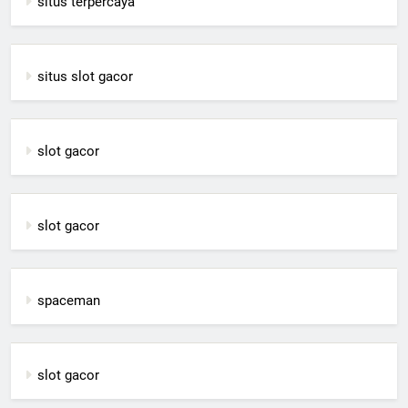
situs terpercaya
situs slot gacor
slot gacor
slot gacor
spaceman
slot gacor