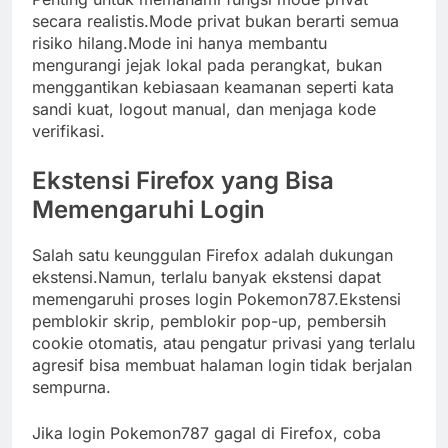
secara realistis.Mode privat bukan berarti semua
risiko hilang.Mode ini hanya membantu
mengurangi jejak lokal pada perangkat, bukan
menggantikan kebiasaan keamanan seperti kata
sandi kuat, logout manual, dan menjaga kode
verifikasi.
Ekstensi Firefox yang Bisa
Memengaruhi Login
Salah satu keunggulan Firefox adalah dukungan
ekstensi.Namun, terlalu banyak ekstensi dapat
memengaruhi proses login Pokemon787.Ekstensi
pemblokir skrip, pemblokir pop-up, pembersih
cookie otomatis, atau pengatur privasi yang terlalu
agresif bisa membuat halaman login tidak berjalan
sempurna.
Jika login Pokemon787 gagal di Firefox, coba