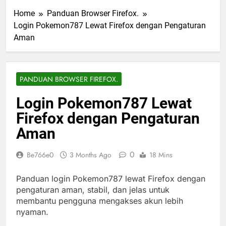
Home
Panduan Browser Firefox.
Login Pokemon787 Lewat Firefox dengan Pengaturan
Aman
PANDUAN BROWSER FIREFOX.
Login Pokemon787 Lewat
Firefox dengan Pengaturan
Aman
0
Be766e0
3 Months Ago
18 Mins
Panduan login Pokemon787 lewat Firefox dengan
pengaturan aman, stabil, dan jelas untuk
membantu pengguna mengakses akun lebih
nyaman.