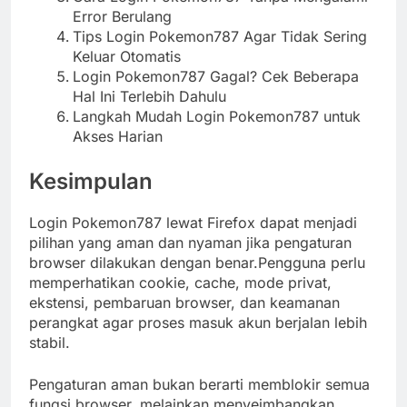
Error Berulang
Tips Login Pokemon787 Agar Tidak Sering
Keluar Otomatis
Login Pokemon787 Gagal? Cek Beberapa
Hal Ini Terlebih Dahulu
Langkah Mudah Login Pokemon787 untuk
Akses Harian
Kesimpulan
Login Pokemon787 lewat Firefox dapat menjadi
pilihan yang aman dan nyaman jika pengaturan
browser dilakukan dengan benar.Pengguna perlu
memperhatikan cookie, cache, mode privat,
ekstensi, pembaruan browser, dan keamanan
perangkat agar proses masuk akun berjalan lebih
stabil.
Pengaturan aman bukan berarti memblokir semua
fungsi browser, melainkan menyeimbangkan