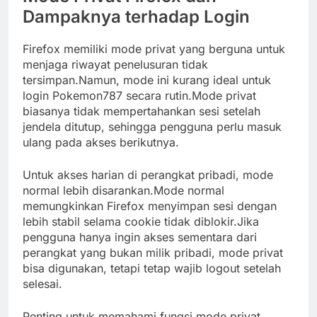
Dampaknya terhadap Login
Firefox memiliki mode privat yang berguna untuk
menjaga riwayat penelusuran tidak
tersimpan.Namun, mode ini kurang ideal untuk
login Pokemon787 secara rutin.Mode privat
biasanya tidak mempertahankan sesi setelah
jendela ditutup, sehingga pengguna perlu masuk
ulang pada akses berikutnya.
Untuk akses harian di perangkat pribadi, mode
normal lebih disarankan.Mode normal
memungkinkan Firefox menyimpan sesi dengan
lebih stabil selama cookie tidak diblokir.Jika
pengguna hanya ingin akses sementara dari
perangkat yang bukan milik pribadi, mode privat
bisa digunakan, tetapi tetap wajib logout setelah
selesai.
Penting untuk memahami fungsi mode privat