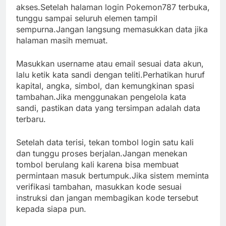
akses.Setelah halaman login Pokemon787 terbuka,
tunggu sampai seluruh elemen tampil
sempurna.Jangan langsung memasukkan data jika
halaman masih memuat.
Masukkan username atau email sesuai data akun,
lalu ketik kata sandi dengan teliti.Perhatikan huruf
kapital, angka, simbol, dan kemungkinan spasi
tambahan.Jika menggunakan pengelola kata
sandi, pastikan data yang tersimpan adalah data
terbaru.
Setelah data terisi, tekan tombol login satu kali
dan tunggu proses berjalan.Jangan menekan
tombol berulang kali karena bisa membuat
permintaan masuk bertumpuk.Jika sistem meminta
verifikasi tambahan, masukkan kode sesuai
instruksi dan jangan membagikan kode tersebut
kepada siapa pun.