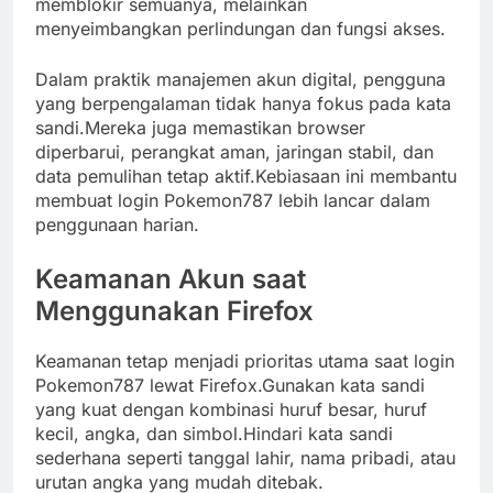
memblokir semuanya, melainkan
menyeimbangkan perlindungan dan fungsi akses.
Dalam praktik manajemen akun digital, pengguna
yang berpengalaman tidak hanya fokus pada kata
sandi.Mereka juga memastikan browser
diperbarui, perangkat aman, jaringan stabil, dan
data pemulihan tetap aktif.Kebiasaan ini membantu
membuat login Pokemon787 lebih lancar dalam
penggunaan harian.
Keamanan Akun saat
Menggunakan Firefox
Keamanan tetap menjadi prioritas utama saat login
Pokemon787 lewat Firefox.Gunakan kata sandi
yang kuat dengan kombinasi huruf besar, huruf
kecil, angka, dan simbol.Hindari kata sandi
sederhana seperti tanggal lahir, nama pribadi, atau
urutan angka yang mudah ditebak.