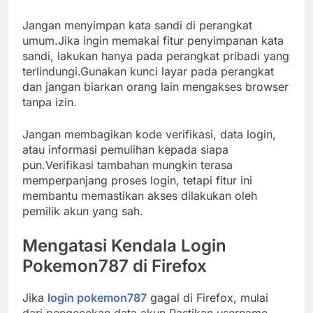
Jangan menyimpan kata sandi di perangkat
umum.Jika ingin memakai fitur penyimpanan kata
sandi, lakukan hanya pada perangkat pribadi yang
terlindungi.Gunakan kunci layar pada perangkat
dan jangan biarkan orang lain mengakses browser
tanpa izin.
Jangan membagikan kode verifikasi, data login,
atau informasi pemulihan kepada siapa
pun.Verifikasi tambahan mungkin terasa
memperpanjang proses login, tetapi fitur ini
membantu memastikan akses dilakukan oleh
pemilik akun yang sah.
Mengatasi Kendala Login
Pokemon787 di Firefox
Jika
login pokemon787
gagal di Firefox, mulai