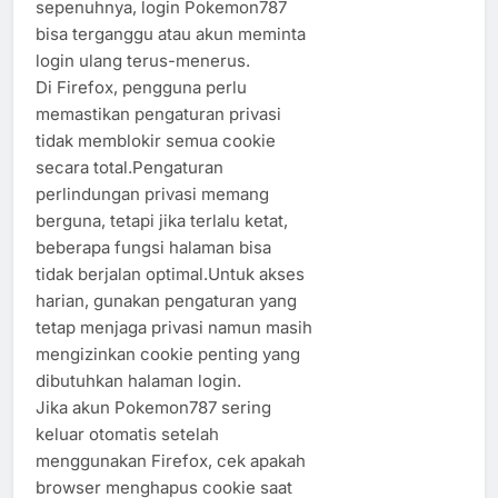
sepenuhnya, login Pokemon787
bisa terganggu atau akun meminta
login ulang terus-menerus.
Di Firefox, pengguna perlu
memastikan pengaturan privasi
tidak memblokir semua cookie
secara total.Pengaturan
perlindungan privasi memang
berguna, tetapi jika terlalu ketat,
beberapa fungsi halaman bisa
tidak berjalan optimal.Untuk akses
harian, gunakan pengaturan yang
tetap menjaga privasi namun masih
mengizinkan cookie penting yang
dibutuhkan halaman login.
Jika akun Pokemon787 sering
keluar otomatis setelah
menggunakan Firefox, cek apakah
browser menghapus cookie saat