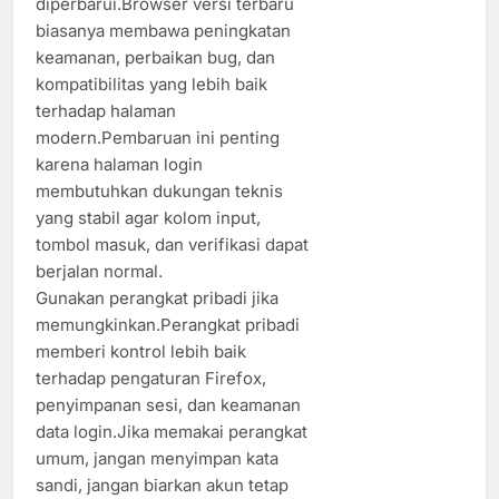
diperbarui.Browser versi terbaru
biasanya membawa peningkatan
keamanan, perbaikan bug, dan
kompatibilitas yang lebih baik
terhadap halaman
modern.Pembaruan ini penting
karena halaman login
membutuhkan dukungan teknis
yang stabil agar kolom input,
tombol masuk, dan verifikasi dapat
berjalan normal.
Gunakan perangkat pribadi jika
memungkinkan.Perangkat pribadi
memberi kontrol lebih baik
terhadap pengaturan Firefox,
penyimpanan sesi, dan keamanan
data login.Jika memakai perangkat
umum, jangan menyimpan kata
sandi, jangan biarkan akun tetap