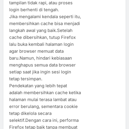
tampilan tidak rapi, atau proses
login berhenti di tengah.
Jika mengalami kendala seperti itu,
membersihkan cache bisa menjadi
langkah awal yang baik.Setelah
cache dibersihkan, tutup Firefox
lalu buka kembali halaman login
agar browser memuat data
baru.Namun, hindari kebiasaan
menghapus semua data browser
setiap saat jika ingin sesi login
tetap tersimpan.
Pendekatan yang lebih tepat
adalah membersihkan cache ketika
halaman mulai terasa lambat atau
error berulang, sementara cookie
tetap dikelola secara
selektif.Dengan cara ini, performa
Firefox tetap baik tanpa membuat