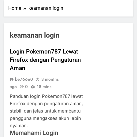
Home
keamanan login
keamanan login
Login Pokemon787 Lewat
Firefox dengan Pengaturan
Aman
be766e0
3 months
ago
0
18 mins
Panduan login Pokemon787 lewat
Firefox dengan pengaturan aman,
stabil, dan jelas untuk membantu
pengguna mengakses akun lebih
nyaman.
Memahami Login