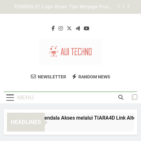
Skip
Cara Memastikan Halaman Login Edwinslot yang
to
Benar untuk Akses Akun Lebih Aman
content
Tips Login Lebah4D agar Akun Tidak Mudah
Diakses Orang Lain
Cara Mengatasi Kendala Akses melalui TIARA4D
Link Alternatif
EDWINSLOT Login Aman: Tips Menjaga Proses
Akses Tetap Stabil
Cara Memastikan Halaman Login Edwinslot yang
Benar untuk Akses Akun Lebih Aman
AUI Techno
Temukan Solusi Teknologi Inovatif Untuk
Tips Login Lebah4D agar Akun Tidak Mudah
NEWSLETTER
RANDOM NEWS
Diakses Orang Lain
Bisnis Anda Di AUI Techno.
MENU
ra Mengatasi Kendala Akses melalui TIARA4D Link Alternatif
HEADLINES
Weeks Ago