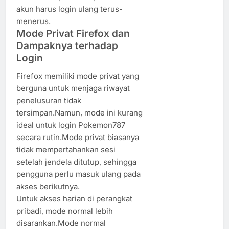
akun harus login ulang terus-
menerus.
Mode Privat Firefox dan
Dampaknya terhadap
Login
Firefox memiliki mode privat yang
berguna untuk menjaga riwayat
penelusuran tidak
tersimpan.Namun, mode ini kurang
ideal untuk login Pokemon787
secara rutin.Mode privat biasanya
tidak mempertahankan sesi
setelah jendela ditutup, sehingga
pengguna perlu masuk ulang pada
akses berikutnya.
Untuk akses harian di perangkat
pribadi, mode normal lebih
disarankan.Mode normal