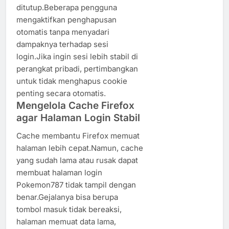
ditutup.Beberapa pengguna
mengaktifkan penghapusan
otomatis tanpa menyadari
dampaknya terhadap sesi
login.Jika ingin sesi lebih stabil di
perangkat pribadi, pertimbangkan
untuk tidak menghapus cookie
penting secara otomatis.
Mengelola Cache Firefox
agar Halaman Login Stabil
Cache membantu Firefox memuat
halaman lebih cepat.Namun, cache
yang sudah lama atau rusak dapat
membuat halaman login
Pokemon787 tidak tampil dengan
benar.Gejalanya bisa berupa
tombol masuk tidak bereaksi,
halaman memuat data lama,