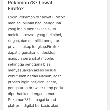
Pokemon787 Lewat
Firefox
Login Pokemon787 lewat Firefox
menjadi pilihan bagi pengguna
yang ingin mengakses akun
melalui browser yang fleksibel,
ringan, dan memiliki pengaturan
privasi cukup lengkap.Firefox
dapat digunakan di desktop
maupun perangkat mobile,
sehingga pengguna bisa
menyesuaikan akses sesuai
kebutuhan harian.Namun, agar
proses login berjalan lancar,
pengaturan browser tetap perlu
diperhatikan dengan benar.
Pokemon787 sebagai brand
platform digital berbasis akun