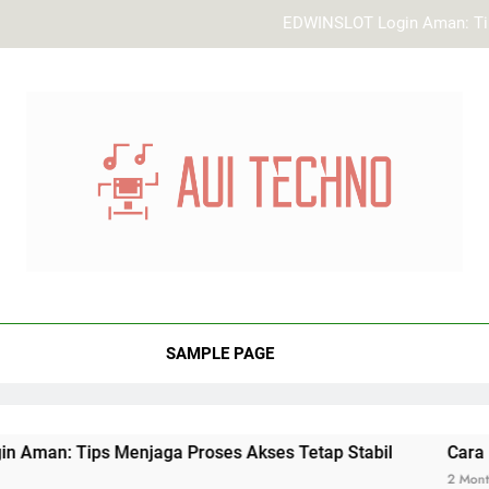
EDWINSLOT Login Aman: Tip
Cara Memastikan Halaman Login Edwinslot yan
Tips Login Lebah4D agar
Cara Mengatasi Kendala 
EDWINSLOT Login Aman: Tip
Cara Memastikan Halaman Login Edwinslot yan
 Techno
lusi Teknologi Inovatif Untuk Bisnis Anda Di AUI Techno.
Tips Login Lebah4D agar
SAMPLE PAGE
s Menjaga Proses Akses Tetap Stabil
Cara Memastikan
2 Months Ago