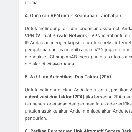
utama.
4.
Gunakan VPN untuk Keamanan Tambahan
Untuk melindungi diri dari ancaman eksternal, An
VPN (Virtual Private Network)
. VPN membantu me
IP Anda dan mengenkripsi seluruh koneksi interne
pengalaman bermain lebih aman. VPN juga memung
mengakses Champion4D meskipun situs utama atau l
diblokir di wilayah Anda.
5.
Aktifkan Autentikasi Dua Faktor (2FA)
Untuk melindungi akun Anda lebih lanjut, pastikan
autentikasi dua faktor (2FA)
jika tersedia. 2FA me
tambahan keamanan dengan meminta kode verifikasi
untuk masuk ke akun Anda, menjaga akun Anda tet
pencurian.
6.
Periksa Pembaruan Link Alternatif Secara Berk