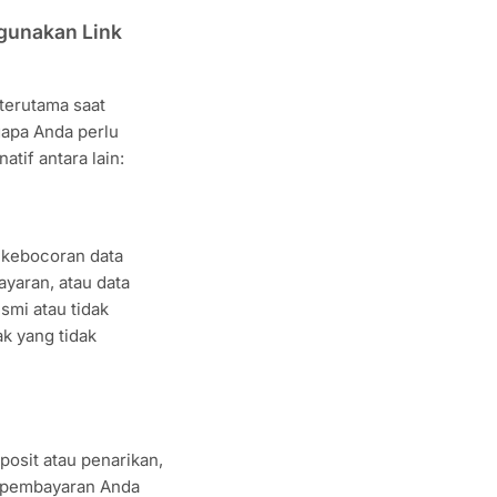
gunakan Link
 terutama saat
gapa Anda perlu
tif antara lain:
 kebocoran data
ayaran, atau data
smi atau tidak
k yang tidak
posit atau penarikan,
i pembayaran Anda