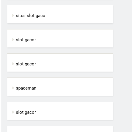
situs slot gacor
slot gacor
slot gacor
spaceman
slot gacor