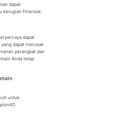
aman dapat
kerugian finansial.
 terpercaya dapat
 yang dapat merusak
amanan perangkat dan
rmain Anda tetap
rmain
kuti untuk
mpion4D