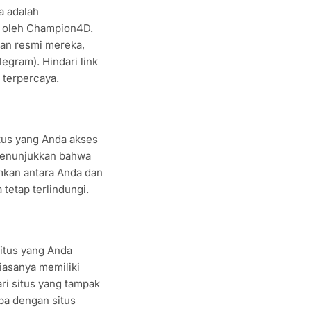
a adalah
 oleh Champion4D.
uran resmi mereka,
egram). Hindari link
k terpercaya.
itus yang Anda akses
enunjukkan bahwa
imkan antara Anda dan
 tetap terlindungi.
situs yang Anda
iasanya memiliki
ri situs yang tampak
pa dengan situs