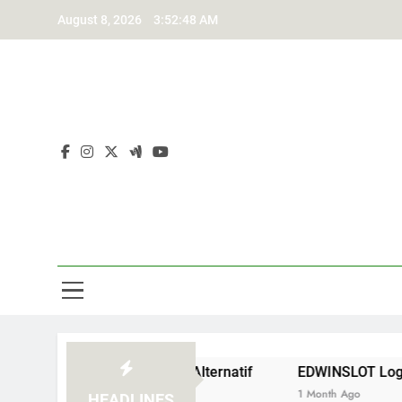
Skip
August 8, 2026
3:52:49 AM
to
content
AUI
Temukan So
ui TIARA4D Link Alternatif
EDWINSLOT Login Aman: Tip
1 Month Ago
HEADLINES