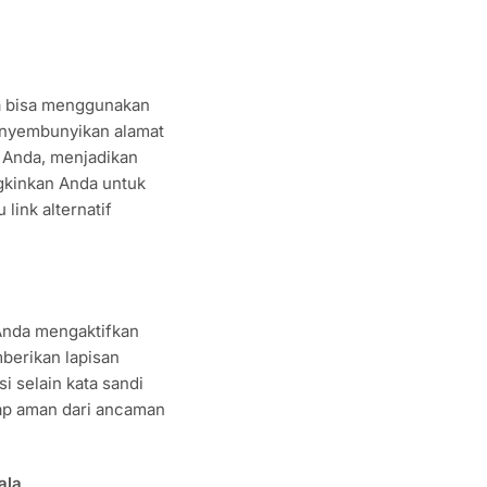
da bisa menggunakan
nyembunyikan alamat
t Anda, menjadikan
kinkan Anda untuk
ink alternatif
 Anda mengaktifkan
mberikan lapisan
 selain kata sandi
ap aman dari ancaman
ala