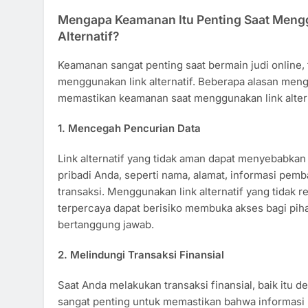
Mengapa Keamanan Itu Penting Saat Meng
Alternatif?
Keamanan sangat penting saat bermain judi online,
menggunakan link alternatif. Beberapa alasan men
memastikan keamanan saat menggunakan link alterna
1.
Mencegah Pencurian Data
Link alternatif yang tidak aman dapat menyebabkan
pribadi Anda, seperti nama, alamat, informasi pemb
transaksi. Menggunakan link alternatif yang tidak re
terpercaya dapat berisiko membuka akses bagi piha
bertanggung jawab.
2.
Melindungi Transaksi Finansial
Saat Anda melakukan transaksi finansial, baik itu de
sangat penting untuk memastikan bahwa informas