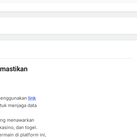
emastikan
 menggunakan
link
ntuk menjaga data
yang menawarkan
kasino, dan togel.
ain di platform ini,