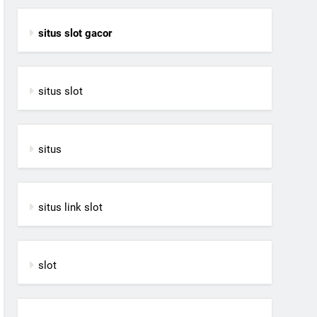
situs slot gacor
situs slot
situs
situs link slot
slot