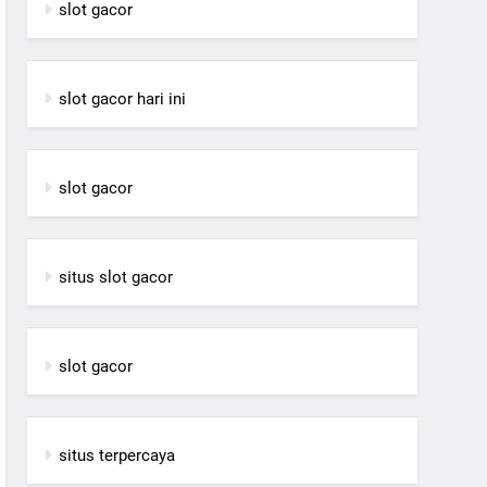
slot gacor
slot gacor hari ini
slot gacor
situs slot gacor
slot gacor
situs terpercaya