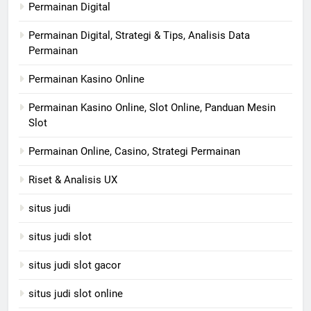
Permainan Digital
Permainan Digital, Strategi & Tips, Analisis Data
Permainan
Permainan Kasino Online
Permainan Kasino Online, Slot Online, Panduan Mesin
Slot
Permainan Online, Casino, Strategi Permainan
Riset & Analisis UX
situs judi
situs judi slot
situs judi slot gacor
situs judi slot online