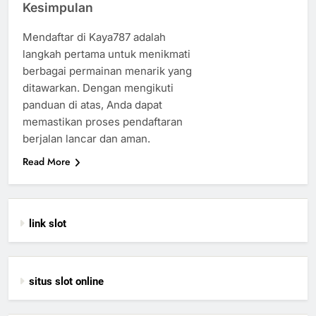
Kesimpulan
Mendaftar di Kaya787 adalah
langkah pertama untuk menikmati
berbagai permainan menarik yang
ditawarkan. Dengan mengikuti
panduan di atas, Anda dapat
memastikan proses pendaftaran
berjalan lancar dan aman.
Read More
link slot
situs slot online