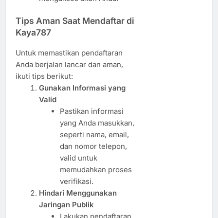
Tips Aman Saat Mendaftar di
Kaya787
Untuk memastikan pendaftaran
Anda berjalan lancar dan aman,
ikuti tips berikut:
Gunakan Informasi yang
Valid
Pastikan informasi
yang Anda masukkan,
seperti nama, email,
dan nomor telepon,
valid untuk
memudahkan proses
verifikasi.
Hindari Menggunakan
Jaringan Publik
Lakukan pendaftaran