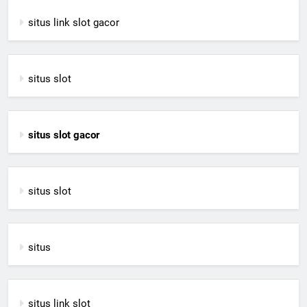
situs link slot gacor
situs slot
situs slot gacor
situs slot
situs
situs link slot