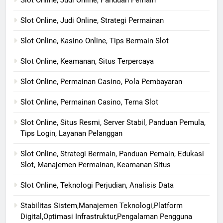
Slot Online, Judi Online, Panduan Pemain
Slot Online, Judi Online, Strategi Permainan
Slot Online, Kasino Online, Tips Bermain Slot
Slot Online, Keamanan, Situs Terpercaya
Slot Online, Permainan Casino, Pola Pembayaran
Slot Online, Permainan Casino, Tema Slot
Slot Online, Situs Resmi, Server Stabil, Panduan Pemula,
Tips Login, Layanan Pelanggan
Slot Online, Strategi Bermain, Panduan Pemain, Edukasi
Slot, Manajemen Permainan, Keamanan Situs
Slot Online, Teknologi Perjudian, Analisis Data
Stabilitas Sistem,Manajemen Teknologi,Platform
Digital,Optimasi Infrastruktur,Pengalaman Pengguna