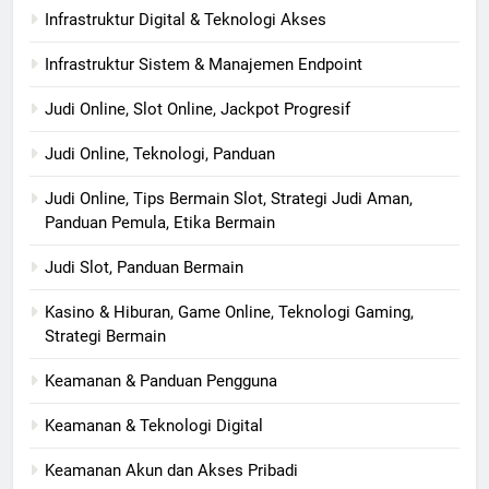
Infrastruktur Digital & Teknologi Akses
Infrastruktur Sistem & Manajemen Endpoint
Judi Online, Slot Online, Jackpot Progresif
Judi Online, Teknologi, Panduan
Judi Online, Tips Bermain Slot, Strategi Judi Aman,
Panduan Pemula, Etika Bermain
Judi Slot, Panduan Bermain
Kasino & Hiburan, Game Online, Teknologi Gaming,
Strategi Bermain
Keamanan & Panduan Pengguna
Keamanan & Teknologi Digital
Keamanan Akun dan Akses Pribadi