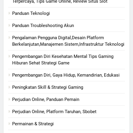
Terpercaya, Tips Game Online, Review Situs Slot
Panduan Teknologi
Panduan Troubleshooting Akun
Pengalaman Pengguna Digital,Desain Platform
Berkelanjutan,Manajemen Sistem,Infrastruktur Teknologi
Pengembangan Diri Kesehatan Mental Tips Gaming
Hiburan Sehat Strategi Game
Pengembangan Diri, Gaya Hidup, Kemandirian, Edukasi
Peningkatan Skill & Strategi Gaming
Perjudian Online, Panduan Pemain
Perjudian Online, Platform Taruhan, Sbobet
Permainan & Strategi