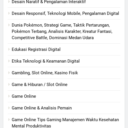
Desain Naratif & Pengalaman Interaktif
Desain Responsif, Teknologi Mobile, Pengalaman Digital
Dunia Pokémon, Strategi Game, Taktik Pertarungan,
Pokémon Terbang, Analisis Karakter, Kreatur Fantasi,
Competitive Battle, Dominasi Medan Udara
Edukasi Registrasi Digital
Etika Teknologi & Keamanan Digital
Gambling, Slot Online, Kasino Fisik
Game & Hiburan / Slot Online
Game Online
Game Online & Analisis Pemain
Game Online Tips Gaming Manajemen Waktu Kesehatan
Mental Produktivitas