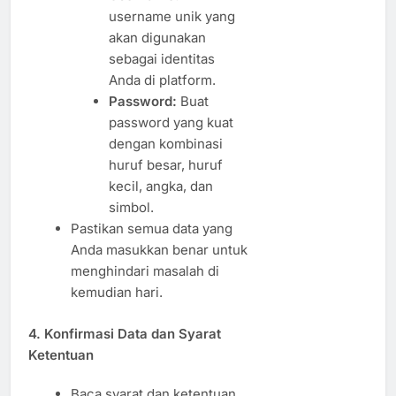
username unik yang
akan digunakan
sebagai identitas
Anda di platform.
Password:
Buat
password yang kuat
dengan kombinasi
huruf besar, huruf
kecil, angka, dan
simbol.
Pastikan semua data yang
Anda masukkan benar untuk
menghindari masalah di
kemudian hari.
4.
Konfirmasi Data dan Syarat
Ketentuan
Baca syarat dan ketentuan