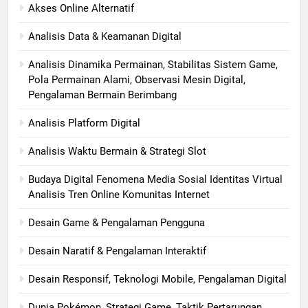
Akses Online Alternatif
Analisis Data & Keamanan Digital
Analisis Dinamika Permainan, Stabilitas Sistem Game,
Pola Permainan Alami, Observasi Mesin Digital,
Pengalaman Bermain Berimbang
Analisis Platform Digital
Analisis Waktu Bermain & Strategi Slot
Budaya Digital Fenomena Media Sosial Identitas Virtual
Analisis Tren Online Komunitas Internet
Desain Game & Pengalaman Pengguna
Desain Naratif & Pengalaman Interaktif
Desain Responsif, Teknologi Mobile, Pengalaman Digital
Dunia Pokémon, Strategi Game, Taktik Pertarungan,