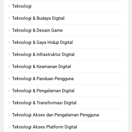
Teknologi
Teknologi & Budaya Digital
Teknologi & Desain Game
Teknologi & Gaya Hidup Digital
Teknologi & Infrastruktur Digital
Teknologi & Keamanan Digital
Teknologi & Panduan Pengguna
Teknologi & Pengalaman Digital
Teknologi & Transformasi Digital
Teknologi Akses dan Pengalaman Pengguna
Teknologi Akses Platform Digital