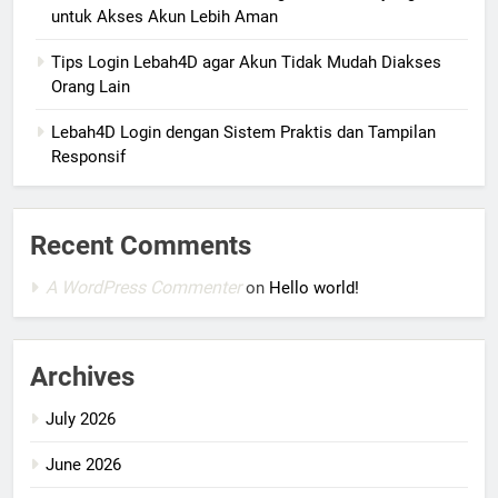
untuk Akses Akun Lebih Aman
Tips Login Lebah4D agar Akun Tidak Mudah Diakses
Orang Lain
Lebah4D Login dengan Sistem Praktis dan Tampilan
Responsif
Recent Comments
A WordPress Commenter
on
Hello world!
Archives
July 2026
June 2026