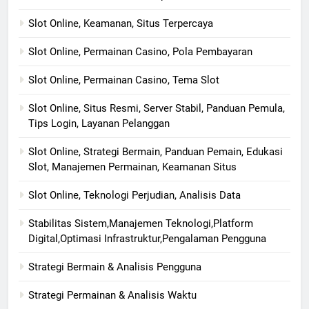
Slot Online, Keamanan, Situs Terpercaya
Slot Online, Permainan Casino, Pola Pembayaran
Slot Online, Permainan Casino, Tema Slot
Slot Online, Situs Resmi, Server Stabil, Panduan Pemula,
Tips Login, Layanan Pelanggan
Slot Online, Strategi Bermain, Panduan Pemain, Edukasi
Slot, Manajemen Permainan, Keamanan Situs
Slot Online, Teknologi Perjudian, Analisis Data
Stabilitas Sistem,Manajemen Teknologi,Platform
Digital,Optimasi Infrastruktur,Pengalaman Pengguna
Strategi Bermain & Analisis Pengguna
Strategi Permainan & Analisis Waktu