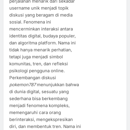
perjalanan menarik dari sekadar
username unik menjadi topik
diskusi yang beragam di media
sosial. Fenomena ini
mencerminkan interaksi antara
identitas digital, budaya populer,
dan algoritma platform. Nama ini
tidak hanya menarik perhatian,
tetapi juga menjadi simbol
komunitas, tren, dan refleksi
psikologi pengguna online.
Perkembangan diskusi
pokemon787
menunjukkan bahwa
di dunia digital, sesuatu yang
sederhana bisa berkembang
menjadi fenomena kompleks,
memengaruhi cara orang
berinteraksi, mengekspresikan
diri, dan membentuk tren. Nama ini