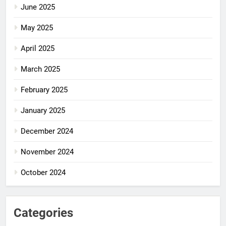
June 2025
May 2025
April 2025
March 2025
February 2025
January 2025
December 2024
November 2024
October 2024
Categories