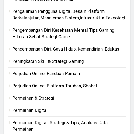
Pengalaman Pengguna Digital,Desain Platform
Berkelanjutan,Manajemen Sistem,Infrastruktur Teknologi
Pengembangan Diri Kesehatan Mental Tips Gaming
Hiburan Sehat Strategi Game
Pengembangan Diri, Gaya Hidup, Kemandirian, Edukasi
Peningkatan Skill & Strategi Gaming
Perjudian Online, Panduan Pemain
Perjudian Online, Platform Taruhan, Sbobet
Permainan & Strategi
Permainan Digital
Permainan Digital, Strategi & Tips, Analisis Data
Permainan