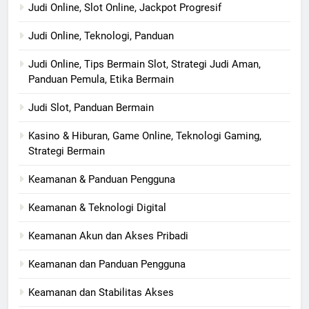
Judi Online, Slot Online, Jackpot Progresif
Judi Online, Teknologi, Panduan
Judi Online, Tips Bermain Slot, Strategi Judi Aman,
Panduan Pemula, Etika Bermain
Judi Slot, Panduan Bermain
Kasino & Hiburan, Game Online, Teknologi Gaming,
Strategi Bermain
Keamanan & Panduan Pengguna
Keamanan & Teknologi Digital
Keamanan Akun dan Akses Pribadi
Keamanan dan Panduan Pengguna
Keamanan dan Stabilitas Akses