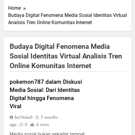
Home
Budaya Digital Fenomena Media Sosial Identitas Virtual
Analisis Tren Online Komunitas Internet
Budaya Digital Fenomena Media
Sosial Identitas Virtual Analisis Tren
Online Komunitas Internet
pokemon787 dalam Diskusi
Media Sosial: Dari Identitas
Digital hingga Fenomena
Viral
be766e0
7 months
ago
0
6 mins
Media sosial bukan sekadar tempat