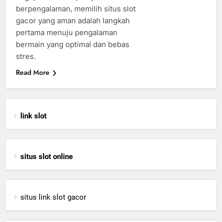
berpengalaman, memilih situs slot
gacor yang aman adalah langkah
pertama menuju pengalaman
bermain yang optimal dan bebas
stres.
Read More
link slot
situs slot online
situs link slot gacor