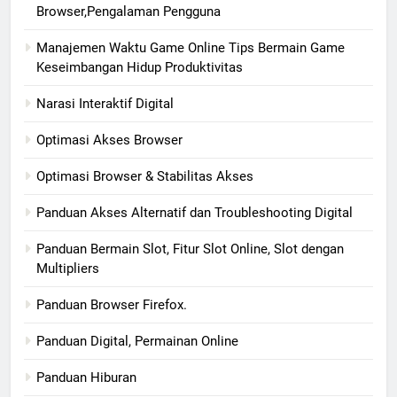
Browser,Pengalaman Pengguna
Manajemen Waktu Game Online Tips Bermain Game
Keseimbangan Hidup Produktivitas
Narasi Interaktif Digital
Optimasi Akses Browser
Optimasi Browser & Stabilitas Akses
Panduan Akses Alternatif dan Troubleshooting Digital
Panduan Bermain Slot, Fitur Slot Online, Slot dengan
Multipliers
Panduan Browser Firefox.
Panduan Digital, Permainan Online
Panduan Hiburan