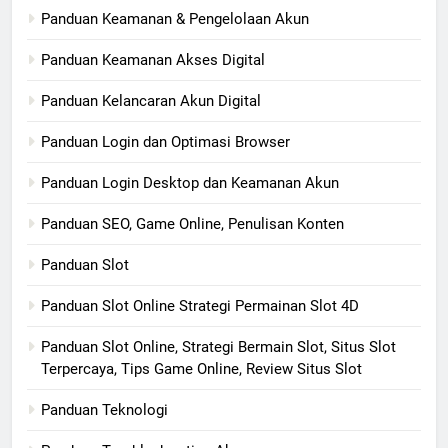
Panduan Keamanan & Pengelolaan Akun
Panduan Keamanan Akses Digital
Panduan Kelancaran Akun Digital
Panduan Login dan Optimasi Browser
Panduan Login Desktop dan Keamanan Akun
Panduan SEO, Game Online, Penulisan Konten
Panduan Slot
Panduan Slot Online Strategi Permainan Slot 4D
Panduan Slot Online, Strategi Bermain Slot, Situs Slot
Terpercaya, Tips Game Online, Review Situs Slot
Panduan Teknologi