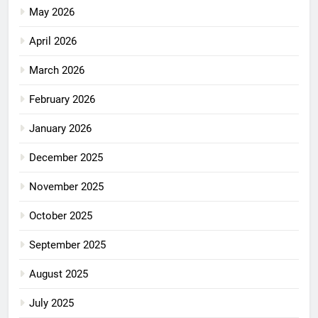
May 2026
April 2026
March 2026
February 2026
January 2026
December 2025
November 2025
October 2025
September 2025
August 2025
July 2025