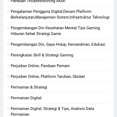
Panduan Troubleshooting Akun
Pengalaman Pengguna Digital,Desain Platform
Berkelanjutan,Manajemen Sistem,Infrastruktur Teknologi
Pengembangan Diri Kesehatan Mental Tips Gaming
Hiburan Sehat Strategi Game
Pengembangan Diri, Gaya Hidup, Kemandirian, Edukasi
Peningkatan Skill & Strategi Gaming
Perjudian Online, Panduan Pemain
Perjudian Online, Platform Taruhan, Sbobet
Permainan & Strategi
Permainan Digital
Permainan Digital, Strategi & Tips, Analisis Data
Permainan