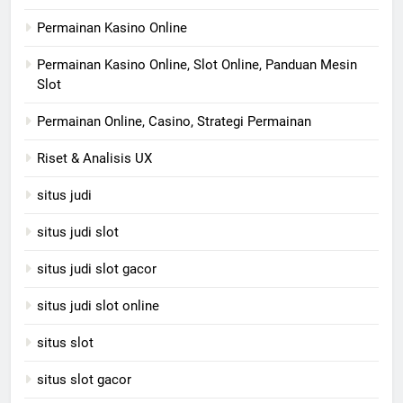
Permainan Kasino Online
Permainan Kasino Online, Slot Online, Panduan Mesin
Slot
Permainan Online, Casino, Strategi Permainan
Riset & Analisis UX
situs judi
situs judi slot
situs judi slot gacor
situs judi slot online
situs slot
situs slot gacor