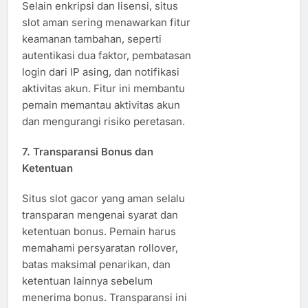
Selain enkripsi dan lisensi, situs
slot aman sering menawarkan fitur
keamanan tambahan, seperti
autentikasi dua faktor, pembatasan
login dari IP asing, dan notifikasi
aktivitas akun. Fitur ini membantu
pemain memantau aktivitas akun
dan mengurangi risiko peretasan.
7. Transparansi Bonus dan
Ketentuan
Situs slot gacor yang aman selalu
transparan mengenai syarat dan
ketentuan bonus. Pemain harus
memahami persyaratan rollover,
batas maksimal penarikan, dan
ketentuan lainnya sebelum
menerima bonus. Transparansi ini