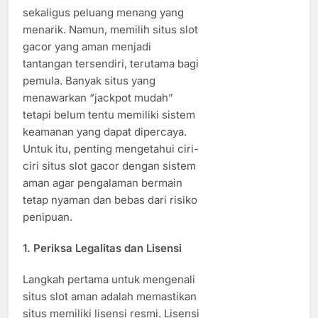
sekaligus peluang menang yang
menarik. Namun, memilih situs slot
gacor yang aman menjadi
tantangan tersendiri, terutama bagi
pemula. Banyak situs yang
menawarkan “jackpot mudah”
tetapi belum tentu memiliki sistem
keamanan yang dapat dipercaya.
Untuk itu, penting mengetahui ciri-
ciri situs slot gacor dengan sistem
aman agar pengalaman bermain
tetap nyaman dan bebas dari risiko
penipuan.
1. Periksa Legalitas dan Lisensi
Langkah pertama untuk mengenali
situs slot aman adalah memastikan
situs memiliki lisensi resmi. Lisensi