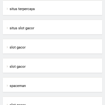
situs terpercaya
situs slot gacor
slot gacor
slot gacor
spaceman
slot gacor