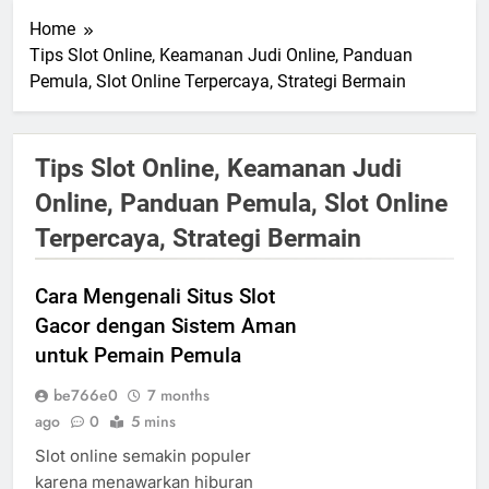
Home
Tips Slot Online, Keamanan Judi Online, Panduan
Pemula, Slot Online Terpercaya, Strategi Bermain
Tips Slot Online, Keamanan Judi
Online, Panduan Pemula, Slot Online
Terpercaya, Strategi Bermain
Cara Mengenali Situs Slot
Gacor dengan Sistem Aman
untuk Pemain Pemula
be766e0
7 months
ago
0
5 mins
Slot online semakin populer
karena menawarkan hiburan