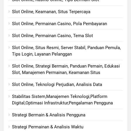
Slot Online, Keamanan, Situs Terpercaya
Slot Online, Permainan Casino, Pola Pembayaran
Slot Online, Permainan Casino, Tema Slot
Slot Online, Situs Resmi, Server Stabil, Panduan Pemula,
Tips Login, Layanan Pelanggan
Slot Online, Strategi Bermain, Panduan Pemain, Edukasi
Slot, Manajemen Permainan, Keamanan Situs
Slot Online, Teknologi Perjudian, Analisis Data
Stabilitas Sistem,Manajemen Teknologi,Platform
Digital,Optimasi Infrastruktur,Pengalaman Pengguna
Strategi Bermain & Analisis Pengguna
Strategi Permainan & Analisis Waktu