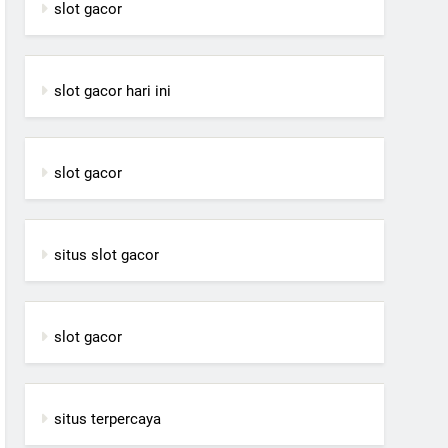
slot gacor
slot gacor hari ini
slot gacor
situs slot gacor
slot gacor
situs terpercaya