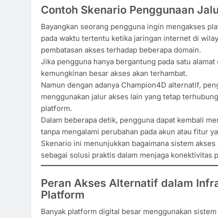
Contoh Skenario Penggunaan Jalur
Bayangkan seorang pengguna ingin mengakses pl
pada waktu tertentu ketika jaringan internet di wi
pembatasan akses terhadap beberapa domain.
Jika pengguna hanya bergantung pada satu alamat
kemungkinan besar akses akan terhambat.
Namun dengan adanya Champion4D alternatif, pen
menggunakan jalur akses lain yang tetap terhubun
platform.
Dalam beberapa detik, pengguna dapat kembali me
tanpa mengalami perubahan pada akun atau fitur ya
Skenario ini menunjukkan bagaimana sistem akses a
sebagai solusi praktis dalam menjaga konektivitas p
Peran Akses Alternatif dalam Infr
Platform
Banyak platform digital besar menggunakan sistem 