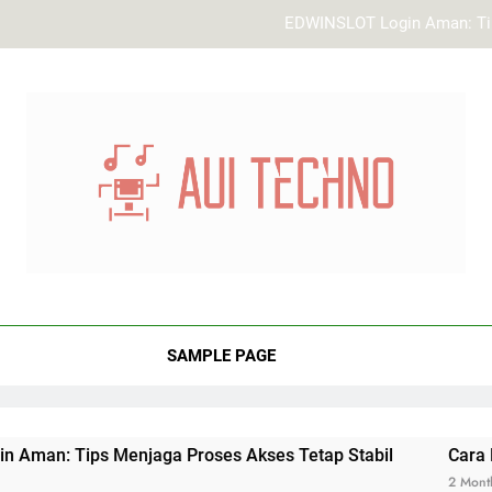
EDWINSLOT Login Aman: Tip
Cara Memastikan Halaman Login Edwinslot yan
Tips Login Lebah4D agar
Cara Mengatasi Kendala 
EDWINSLOT Login Aman: Tip
Cara Memastikan Halaman Login Edwinslot yan
 Techno
lusi Teknologi Inovatif Untuk Bisnis Anda Di AUI Techno.
Tips Login Lebah4D agar
SAMPLE PAGE
 Menjaga Proses Akses Tetap Stabil
Cara Memastikan 
2 Months Ago