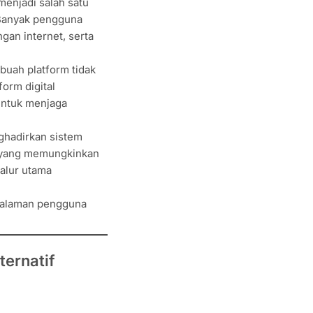
menjadi salah satu
. Banyak pengguna
ngan internet, serta
buah platform tidak
form digital
untuk menjaga
hadirkan sistem
n yang memungkinkan
alur utama
galaman pengguna
ernatif