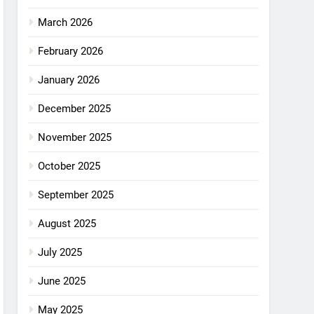
March 2026
February 2026
January 2026
December 2025
November 2025
October 2025
September 2025
August 2025
July 2025
June 2025
May 2025