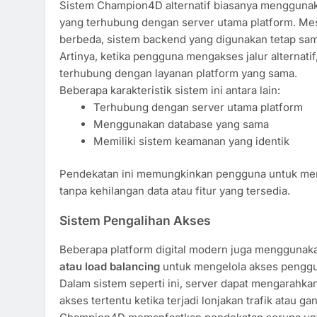
Sistem Champion4D alternatif biasanya mengguna
yang terhubung dengan server utama platform. Me
berbeda, sistem backend yang digunakan tetap sam
Artinya, ketika pengguna mengakses jalur alternatif
terhubung dengan layanan platform yang sama.
Beberapa karakteristik sistem ini antara lain:
Terhubung dengan server utama platform
Menggunakan database yang sama
Memiliki sistem keamanan yang identik
Pendekatan ini memungkinkan pengguna untuk me
tanpa kehilangan data atau fitur yang tersedia.
Sistem Pengalihan Akses
Beberapa platform digital modern juga menggunak
atau load balancing
untuk mengelola akses pengg
Dalam sistem seperti ini, server dapat mengarahka
akses tertentu ketika terjadi lonjakan trafik atau g