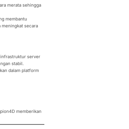
cara merata sehingga
cing membantu
a meningkat secara
infrastruktur server
ngan stabil.
kan dalam platform
mpion4D memberikan