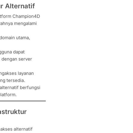
 Alternatif
atform Champion4D
layahnya mengalami
 domain utama,
gguna dapat
g dengan server
ngakses layanan
ng tersedia.
lternatif berfungsi
latform.
astruktur
akses alternatif