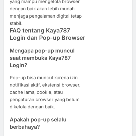
yang mampu mengelola browser
dengan baik akan lebih mudah
menjaga pengalaman digital tetap
stabil.
FAQ tentang Kaya787
Login dan Pop-up Browser
Mengapa pop-up muncul
saat membuka Kaya787
Login?
Pop-up bisa muncul karena izin
notifikasi aktif, ekstensi browser,
cache lama, cookie, atau
pengaturan browser yang belum
dikelola dengan baik.
Apakah pop-up selalu
berbahaya?