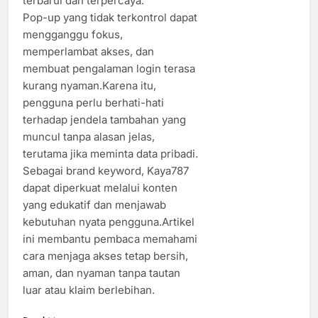
terbarui dan terpercaya.
Pop-up yang tidak terkontrol dapat
mengganggu fokus,
memperlambat akses, dan
membuat pengalaman login terasa
kurang nyaman.Karena itu,
pengguna perlu berhati-hati
terhadap jendela tambahan yang
muncul tanpa alasan jelas,
terutama jika meminta data pribadi.
Sebagai brand keyword, Kaya787
dapat diperkuat melalui konten
yang edukatif dan menjawab
kebutuhan nyata pengguna.Artikel
ini membantu pembaca memahami
cara menjaga akses tetap bersih,
aman, dan nyaman tanpa tautan
luar atau klaim berlebihan.