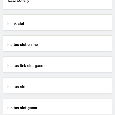
Read More
link slot
situs slot online
situs link slot gacor
situs slot
situs slot gacor