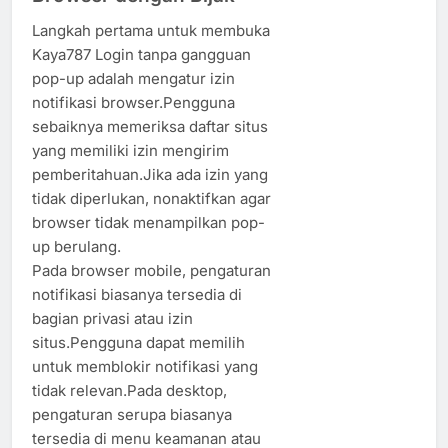
Langkah pertama untuk membuka
Kaya787 Login tanpa gangguan
pop-up adalah mengatur izin
notifikasi browser.Pengguna
sebaiknya memeriksa daftar situs
yang memiliki izin mengirim
pemberitahuan.Jika ada izin yang
tidak diperlukan, nonaktifkan agar
browser tidak menampilkan pop-
up berulang.
Pada browser mobile, pengaturan
notifikasi biasanya tersedia di
bagian privasi atau izin
situs.Pengguna dapat memilih
untuk memblokir notifikasi yang
tidak relevan.Pada desktop,
pengaturan serupa biasanya
tersedia di menu keamanan atau