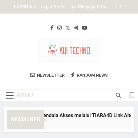
Skip
Cara Memastikan Halaman Login Edwinslot yang
to
Benar untuk Akses Akun Lebih Aman
content
Tips Login Lebah4D agar Akun Tidak Mudah
Diakses Orang Lain
Cara Mengatasi Kendala Akses melalui TIARA4D
Link Alternatif
EDWINSLOT Login Aman: Tips Menjaga Proses
Akses Tetap Stabil
Cara Memastikan Halaman Login Edwinslot yang
Benar untuk Akses Akun Lebih Aman
AUI Techno
Temukan Solusi Teknologi Inovatif Untuk
Tips Login Lebah4D agar Akun Tidak Mudah
NEWSLETTER
RANDOM NEWS
Diakses Orang Lain
Bisnis Anda Di AUI Techno.
MENU
ra Mengatasi Kendala Akses melalui TIARA4D Link Alternatif
HEADLINES
Weeks Ago