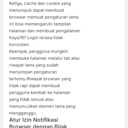
Ketiga, cache dan cookie yang
menumpuk dapat membuat
browser memuat pengaturan lama
ini bisa memengaruhi tampilan
halaman dan membuat pengalaman
Kaya787 Login terasa tidak
konsisten.
Keempat, pengguna mungkin
membuka halaman melalui tab atau
riwayat lama yang sudah
menyimpan pengaturan
tertentu.Riwayat browser yang
tidak rapi dapat membuat
pengguna kembali ke halaman
yang tidak sesuai atau
memunculkan elemen lama yang
mengganggu.
Atur Izin Notifikasi
Browser dengan Bijak