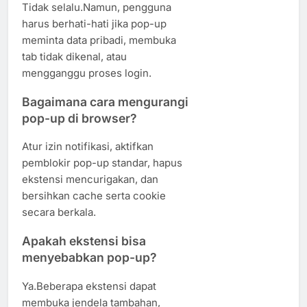
Tidak selalu.Namun, pengguna
harus berhati-hati jika pop-up
meminta data pribadi, membuka
tab tidak dikenal, atau
mengganggu proses login.
Bagaimana cara mengurangi
pop-up di browser?
Atur izin notifikasi, aktifkan
pemblokir pop-up standar, hapus
ekstensi mencurigakan, dan
bersihkan cache serta cookie
secara berkala.
Apakah ekstensi bisa
menyebabkan pop-up?
Ya.Beberapa ekstensi dapat
membuka jendela tambahan,