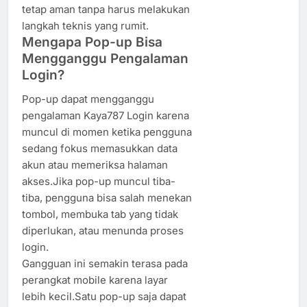
tetap aman tanpa harus melakukan
langkah teknis yang rumit.
Mengapa Pop-up Bisa
Mengganggu Pengalaman
Login?
Pop-up dapat mengganggu
pengalaman Kaya787 Login karena
muncul di momen ketika pengguna
sedang fokus memasukkan data
akun atau memeriksa halaman
akses.Jika pop-up muncul tiba-
tiba, pengguna bisa salah menekan
tombol, membuka tab yang tidak
diperlukan, atau menunda proses
login.
Gangguan ini semakin terasa pada
perangkat mobile karena layar
lebih kecil.Satu pop-up saja dapat