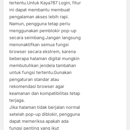
tertentu.Untuk Kaya787 Login, fitur
ini dapat membantu membuat
pengalaman akses lebih rapi.
Namun, pengguna tetap perlu
menggunakan pemblokir pop-up
secara seimbang.Jangan langsung
menonaktifkan semua fungsi
browser secara ekstrem, karena
beberapa halaman digital mungkin
membutuhkan jendela tambahan
untuk fungsi tertentu.Gunakan
pengaturan standar atau
rekomendasi browser agar
keamanan dan kompatibilitas tetap
terjaga.
Jika halaman tidak berjalan normal
setelah pop-up diblokir, pengguna
dapat memeriksa apakah ada
fungsi penting yang ikut