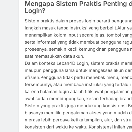
Mengapa Sistem Praktis Penting 
Login?
Sistem praktis dalam proses login berarti penggu
langkah masuk tanpa instruksi yang berbelit.Alur y
menampilkan kolom input secara jelas, tombol yan
serta informasi yang tidak membuat pengguna rag
prosesnya, semakin kecil kemungkinan pengguna 
saat memasukkan data akun.
Dalam konteks Lebah4D Login, sistem praktis me
maupun pengguna lama untuk mengakses akun den
efisien.Pengguna tidak perlu menebak menu, menc
tersembunyi, atau membaca instruksi yang terlalu ru
karena halaman login adalah titik awal pengalaman
awal sudah membingungkan, kesan terhadap brand 
Sistem yang praktis juga mendukung konsistensi.Br
biasanya memiliki pengalaman akses yang mudah d
merasa lebih percaya ketika tampilan, alur, dan stru
konsisten dari waktu ke waktu.Konsistensi inilah 