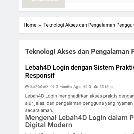
Home
Teknologi Akses dan Pengalaman Penggu
Teknologi Akses dan Pengalaman
Lebah4D Login dengan Sistem Prakti
Responsif
Be766e0
2 Months Ago
0
15 Mins
Lebah4D Login menghadirkan akses praktis dengan 
alur jelas, dan pengalaman pengguna yang nyaman 
secara aman.
Mengenal Lebah4D Login dalam 
Digital Modern