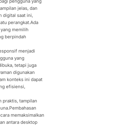
 bagi pengguna yang
mpilan jelas, dan
igital saat ini,
satu perangkat.Ada
a yang memilih
ang berpindah
responsif menjadi
ngguna yang
ibuka, tetapi juga
nyaman digunakan
am konteks ini dapat
g efisiensi,
 praktis, tampilan
gguna.Pembahasan
i cara memaksimalkan
an antara desktop