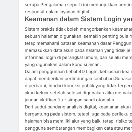
serupa.Pengalaman seperti ini menunjukkan penti
responsif dalam layanan digital.
Keamanan dalam Sistem Login yan
Sistem praktis tidak boleh mengorbankan keaman
sebuah halaman digunakan, semakin penting pula
tetap memahami batasan keamanan dasar.Pengguna
memasukkan data akun pada halaman yang tidak jel
informasi login di perangkat umum, dan selalu mem
yang digunakan dalam kondisi aman.
Dalam penggunaan Lebah4D Login, kebiasaan kea
dapat memberikan perlindungan tambahan.Gunaka
diperbarui, hindari koneksi publik yang tidak terper
akun keluar setelah selesai digunakan.Jika memak
jangan aktifkan fitur simpan sandi otomatis.
Dari sudut pandang analisis digital, keamanan aku
bergantung pada sistem, tetapi juga pada perilak
halaman bisa memiliki alur yang baik, tetapi risiko t
pengguna sembarangan membagikan data atau men