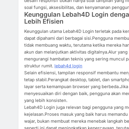
desain responsif bukan hanya soal tampilan yang me
soal fungsi, aksesibilitas, dan kenyamanan penggu
Keunggulan Lebah4D Login denga
Lebih Efisien
Keunggulan utama Lebah4D Login terletak pada k
dapat dipahami dari berbagai sisi.Pengguna memb
tidak membuang waktu, terutama ketika mereka ha
akun dan melanjutkan aktivitas digitalnya.Alur yan
mengurangi hambatan teknis yang sering muncul 
struktur rumit.
lebah4d login
Selain efisiensi, tampilan responsif membantu me
tetap stabil.Perangkat desktop, tablet, dan smartp
layar serta kemampuan browser yang berbeda.Jik
menyesuaikan diri dengan baik, pengguna akan m
yang lebih konsisten.
Lebah4D Login juga relevan bagi pengguna yang 
kejelasan.Proses masuk yang baik harus memandu
wajar, bukan membuat mereka menebak langkah ber
seperti ini dapat meningkatkan kepercayaan, teru