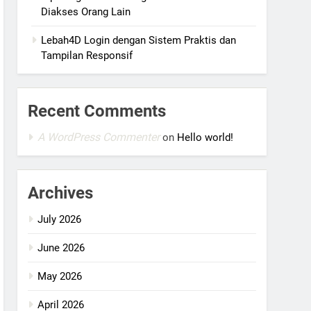
Diakses Orang Lain
Lebah4D Login dengan Sistem Praktis dan
Tampilan Responsif
Recent Comments
A WordPress Commenter
on
Hello world!
Archives
July 2026
June 2026
May 2026
April 2026