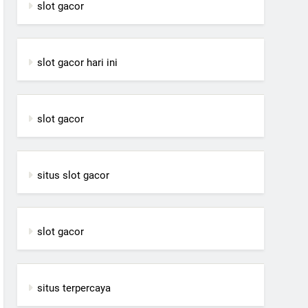
slot gacor
slot gacor hari ini
slot gacor
situs slot gacor
slot gacor
situs terpercaya