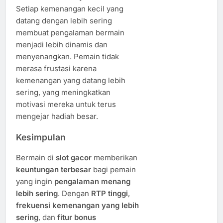
Setiap kemenangan kecil yang
datang dengan lebih sering
membuat pengalaman bermain
menjadi lebih dinamis dan
menyenangkan. Pemain tidak
merasa frustasi karena
kemenangan yang datang lebih
sering, yang meningkatkan
motivasi mereka untuk terus
mengejar hadiah besar.
Kesimpulan
Bermain di
slot gacor
memberikan
keuntungan terbesar
bagi pemain
yang ingin
pengalaman menang
lebih sering
. Dengan
RTP tinggi
,
frekuensi kemenangan yang lebih
sering
, dan
fitur bonus