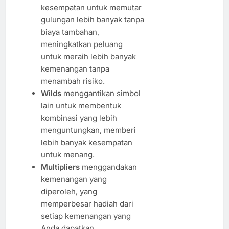
kesempatan untuk memutar
gulungan lebih banyak tanpa
biaya tambahan,
meningkatkan peluang
untuk meraih lebih banyak
kemenangan tanpa
menambah risiko.
Wilds
menggantikan simbol
lain untuk membentuk
kombinasi yang lebih
menguntungkan, memberi
lebih banyak kesempatan
untuk menang.
Multipliers
menggandakan
kemenangan yang
diperoleh, yang
memperbesar hadiah dari
setiap kemenangan yang
Anda dapatkan.