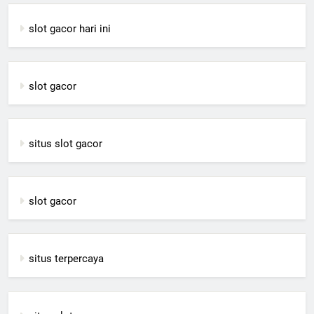
slot gacor hari ini
slot gacor
situs slot gacor
slot gacor
situs terpercaya