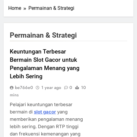
Home
Permainan & Strategi
Permainan & Strategi
Keuntungan Terbesar
Bermain Slot Gacor untuk
Pengalaman Menang yang
Lebih Sering
be766e0
1 year ago
0
10
mins
Pelajari keuntungan terbesar
bermain di
slot gacor
yang
memberikan pengalaman menang
lebih sering. Dengan RTP tinggi
dan frekuensi kemenangan yang