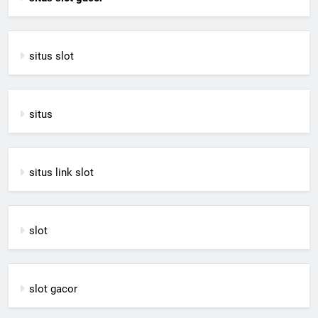
situs slot
situs
situs link slot
slot
slot gacor