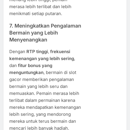
merasa lebih terlibat dan lebih
menikmati setiap putaran.
7.
Meningkatkan Pengalaman
Bermain yang Lebih
Menyenangkan
Dengan
RTP tinggi
,
frekuensi
kemenangan yang lebih sering
,
dan
fitur bonus yang
menguntungkan
, bermain di slot
gacor memberikan pengalaman
bermain yang lebih seru dan
memuaskan. Pemain merasa lebih
terlibat dalam permainan karena
mereka mendapatkan kemenangan
lebih sering, yang mendorong
mereka untuk terus bermain dan
mencari lebih banyak hadiah.