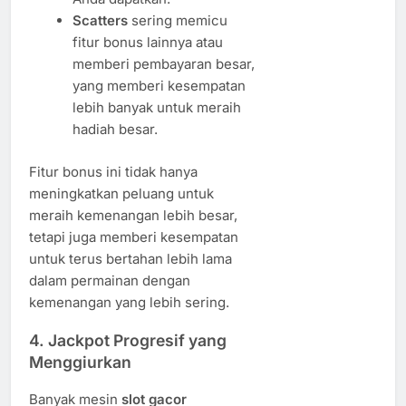
Scatters
sering memicu
fitur bonus lainnya atau
memberi pembayaran besar,
yang memberi kesempatan
lebih banyak untuk meraih
hadiah besar.
Fitur bonus ini tidak hanya
meningkatkan peluang untuk
meraih kemenangan lebih besar,
tetapi juga memberi kesempatan
untuk terus bertahan lebih lama
dalam permainan dengan
kemenangan yang lebih sering.
4.
Jackpot Progresif yang
Menggiurkan
Banyak mesin
slot gacor