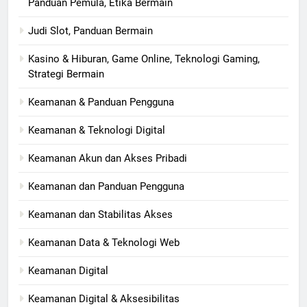
Panduan Pemula, Etika Bermain
Judi Slot, Panduan Bermain
Kasino & Hiburan, Game Online, Teknologi Gaming,
Strategi Bermain
Keamanan & Panduan Pengguna
Keamanan & Teknologi Digital
Keamanan Akun dan Akses Pribadi
Keamanan dan Panduan Pengguna
Keamanan dan Stabilitas Akses
Keamanan Data & Teknologi Web
Keamanan Digital
Keamanan Digital & Aksesibilitas