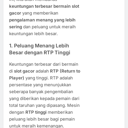
keuntungan terbesar bermain slot
gacor
yang memberikan
pengalaman menang yang lebih
sering
dan peluang untuk meraih
keuntungan lebih besar.
1.
Peluang Menang Lebih
Besar dengan RTP Tinggi
Keuntungan terbesar dari bermain
di
slot gacor
adalah
RTP (Return to
Player)
yang tinggi. RTP adalah
persentase yang menunjukkan
seberapa banyak pengembalian
yang diberikan kepada pemain dari
total taruhan yang dipasang. Mesin
dengan
RTP tinggi
memberikan
peluang lebih besar bagi pemain
untuk meraih kemenangan.