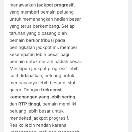
menawarkan
jackpot progresif
,
yang memberi pemain peluang
untuk memenangkan hadiah besar
yang terus berkembang. Setiap
taruhan yang dipasang oleh
pemain berkontribusi pada
peningkatan jackpot ini, memberi
kesempatan lebih besar bagi
pemain untuk meraih hadiah besar.
Meskipun jackpot progresif lebih
sulit didapatkan, peluang untuk
mencapainya lebih besar di slot
gacor. Dengan
frekuensi
kemenangan yang lebih sering
dan
RTP tinggi
, pemain memiliki
peluang lebih besar untuk
mendekati jackpot progresif.
Resiko lebih rendah karena