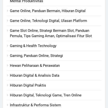
Mental Produktivitas
Game Online, Panduan Bermain, Hiburan Digital
Game Online, Teknologi Digital, Ulasan Platform
Game Slot Online, Strategi Bermain Slot, Panduan
Pemula, Tips Gaming Aman, Optimalisasi Fitur Slot
Gaming & Health Technology
Gaming, Panduan Online, Strategi
Hewan Peliharaan & Perawatan
Hiburan Digital & Analisis Data
Hiburan Digital Praktis
Hiburan Digital, Teknologi Game, Tren Online
Infrastruktur & Performa Sistem