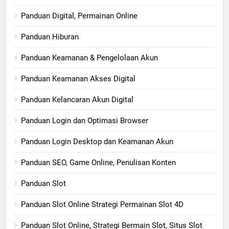
Panduan Digital, Permainan Online
Panduan Hiburan
Panduan Keamanan & Pengelolaan Akun
Panduan Keamanan Akses Digital
Panduan Kelancaran Akun Digital
Panduan Login dan Optimasi Browser
Panduan Login Desktop dan Keamanan Akun
Panduan SEO, Game Online, Penulisan Konten
Panduan Slot
Panduan Slot Online Strategi Permainan Slot 4D
Panduan Slot Online, Strategi Bermain Slot, Situs Slot