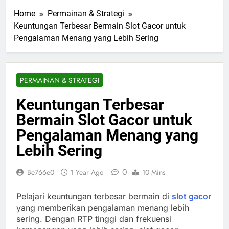
Home
Permainan & Strategi
Keuntungan Terbesar Bermain Slot Gacor untuk
Pengalaman Menang yang Lebih Sering
PERMAINAN & STRATEGI
Keuntungan Terbesar
Bermain Slot Gacor untuk
Pengalaman Menang yang
Lebih Sering
0
Be766e0
1 Year Ago
10 Mins
Pelajari keuntungan terbesar bermain di
slot gacor
yang memberikan pengalaman menang lebih
sering. Dengan RTP tinggi dan frekuensi