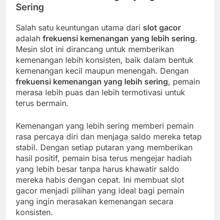
Sering
Salah satu keuntungan utama dari
slot gacor
adalah
frekuensi kemenangan yang lebih sering
.
Mesin slot ini dirancang untuk memberikan
kemenangan lebih konsisten, baik dalam bentuk
kemenangan kecil maupun menengah. Dengan
frekuensi kemenangan yang lebih sering
, pemain
merasa lebih puas dan lebih termotivasi untuk
terus bermain.
Kemenangan yang lebih sering memberi pemain
rasa percaya diri dan menjaga saldo mereka tetap
stabil. Dengan setiap putaran yang memberikan
hasil positif, pemain bisa terus mengejar hadiah
yang lebih besar tanpa harus khawatir saldo
mereka habis dengan cepat. Ini membuat slot
gacor menjadi pilihan yang ideal bagi pemain
yang ingin merasakan kemenangan secara
konsisten.