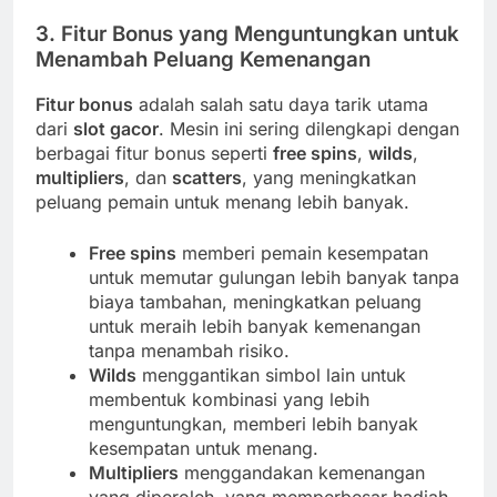
3.
Fitur Bonus yang Menguntungkan untuk
Menambah Peluang Kemenangan
Fitur bonus
adalah salah satu daya tarik utama
dari
slot gacor
. Mesin ini sering dilengkapi dengan
berbagai fitur bonus seperti
free spins
,
wilds
,
multipliers
, dan
scatters
, yang meningkatkan
peluang pemain untuk menang lebih banyak.
Free spins
memberi pemain kesempatan
untuk memutar gulungan lebih banyak tanpa
biaya tambahan, meningkatkan peluang
untuk meraih lebih banyak kemenangan
tanpa menambah risiko.
Wilds
menggantikan simbol lain untuk
membentuk kombinasi yang lebih
menguntungkan, memberi lebih banyak
kesempatan untuk menang.
Multipliers
menggandakan kemenangan