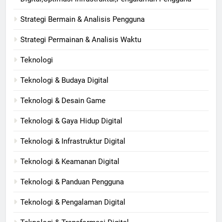
Strategi Bermain & Analisis Pengguna
Strategi Permainan & Analisis Waktu
Teknologi
Teknologi & Budaya Digital
Teknologi & Desain Game
Teknologi & Gaya Hidup Digital
Teknologi & Infrastruktur Digital
Teknologi & Keamanan Digital
Teknologi & Panduan Pengguna
Teknologi & Pengalaman Digital