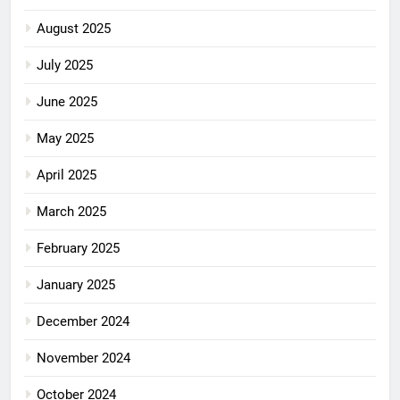
August 2025
July 2025
June 2025
May 2025
April 2025
March 2025
February 2025
January 2025
December 2024
November 2024
October 2024