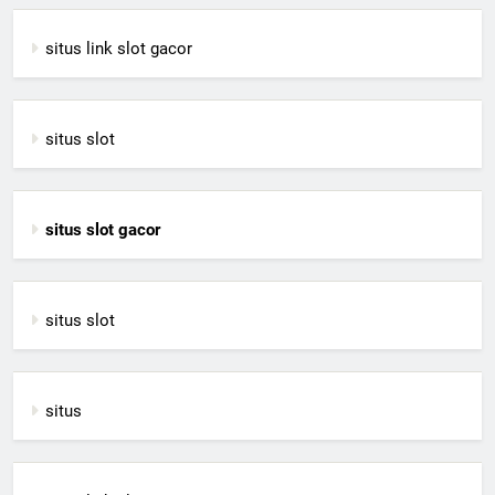
situs link slot gacor
situs slot
situs slot gacor
situs slot
situs