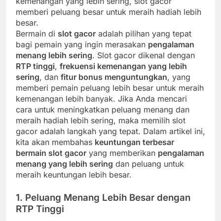
kemenangan yang lebih sering, slot gacor
memberi peluang besar untuk meraih hadiah lebih
besar.
Bermain di
slot gacor
adalah pilihan yang tepat
bagi pemain yang ingin merasakan
pengalaman
menang lebih sering
. Slot gacor dikenal dengan
RTP tinggi
,
frekuensi kemenangan yang lebih
sering
, dan
fitur bonus menguntungkan
, yang
memberi pemain peluang lebih besar untuk meraih
kemenangan lebih banyak. Jika Anda mencari
cara untuk meningkatkan peluang menang dan
meraih hadiah lebih sering, maka memilih slot
gacor adalah langkah yang tepat. Dalam artikel ini,
kita akan membahas
keuntungan terbesar
bermain slot gacor
yang memberikan
pengalaman
menang yang lebih sering
dan peluang untuk
meraih keuntungan lebih besar.
1.
Peluang Menang Lebih Besar dengan
RTP Tinggi