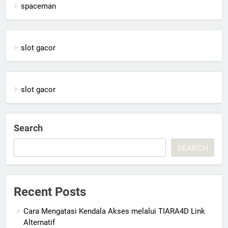
spaceman
slot gacor
slot gacor
Search
SEARCH
Recent Posts
Cara Mengatasi Kendala Akses melalui TIARA4D Link
Alternatif