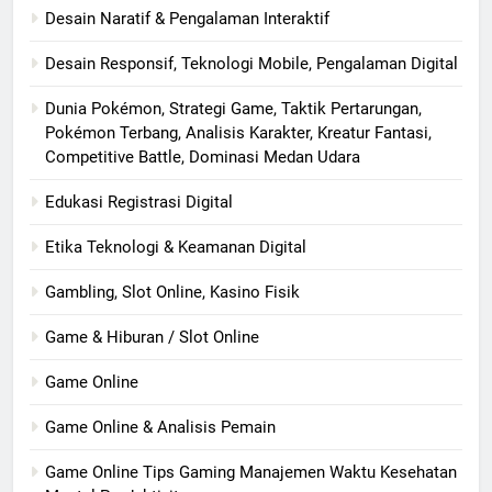
Desain Naratif & Pengalaman Interaktif
Desain Responsif, Teknologi Mobile, Pengalaman Digital
Dunia Pokémon, Strategi Game, Taktik Pertarungan,
Pokémon Terbang, Analisis Karakter, Kreatur Fantasi,
Competitive Battle, Dominasi Medan Udara
Edukasi Registrasi Digital
Etika Teknologi & Keamanan Digital
Gambling, Slot Online, Kasino Fisik
Game & Hiburan / Slot Online
Game Online
Game Online & Analisis Pemain
Game Online Tips Gaming Manajemen Waktu Kesehatan