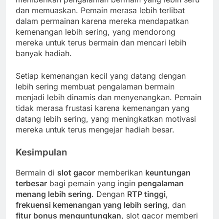
dan memuaskan. Pemain merasa lebih terlibat
dalam permainan karena mereka mendapatkan
kemenangan lebih sering, yang mendorong
mereka untuk terus bermain dan mencari lebih
banyak hadiah.
Setiap kemenangan kecil yang datang dengan
lebih sering membuat pengalaman bermain
menjadi lebih dinamis dan menyenangkan. Pemain
tidak merasa frustasi karena kemenangan yang
datang lebih sering, yang meningkatkan motivasi
mereka untuk terus mengejar hadiah besar.
Kesimpulan
Bermain di
slot gacor
memberikan
keuntungan
terbesar
bagi pemain yang ingin
pengalaman
menang lebih sering
. Dengan
RTP tinggi
,
frekuensi kemenangan yang lebih sering
, dan
fitur bonus menguntungkan
, slot gacor memberi