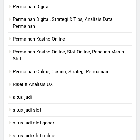
Permainan Digital
Permainan Digital, Strategi & Tips, Analisis Data
Permainan
Permainan Kasino Online
Permainan Kasino Online, Slot Online, Panduan Mesin
Slot
Permainan Online, Casino, Strategi Permainan
Riset & Analisis UX
situs judi
situs judi slot
situs judi slot gacor
situs judi slot online