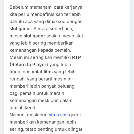
Sebelum memahami cara kerjanya,
kita perlu mendefinisikan terlebih
dahulu apa yang dimaksud dengan
slot gacor
. Secara sederhana,
mesin
slot gacor
adalah mesin slot
yang lebih sering memberikan
kemenangan kepada pemain.
Mesin ini sering kali memiliki
RTP
(Return to Player)
yang lebih
tinggi dan
volatilitas
yang lebih
rendah, yang berarti mesin ini
memberi lebih banyak peluang
bagi pemain untuk meraih
kemenangan meskipun dalam
jumlah kecil.
Namun, meskipun
situs slot
gacor
memberikan kemenangan lebih
sering, tetap penting untuk diingat