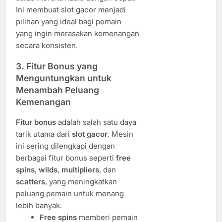
Ini membuat slot gacor menjadi
pilihan yang ideal bagi pemain
yang ingin merasakan kemenangan
secara konsisten.
3.
Fitur Bonus yang
Menguntungkan untuk
Menambah Peluang
Kemenangan
Fitur bonus
adalah salah satu daya
tarik utama dari
slot gacor
. Mesin
ini sering dilengkapi dengan
berbagai fitur bonus seperti
free
spins
,
wilds
,
multipliers
, dan
scatters
, yang meningkatkan
peluang pemain untuk menang
lebih banyak.
Free spins
memberi pemain