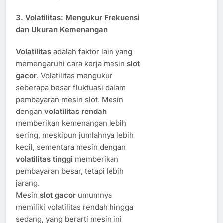
3.
Volatilitas: Mengukur Frekuensi
dan Ukuran Kemenangan
Volatilitas
adalah faktor lain yang
memengaruhi cara kerja mesin
slot
gacor
. Volatilitas mengukur
seberapa besar fluktuasi dalam
pembayaran mesin slot. Mesin
dengan
volatilitas rendah
memberikan kemenangan lebih
sering, meskipun jumlahnya lebih
kecil, sementara mesin dengan
volatilitas tinggi
memberikan
pembayaran besar, tetapi lebih
jarang.
Mesin
slot gacor
umumnya
memiliki volatilitas rendah hingga
sedang, yang berarti mesin ini