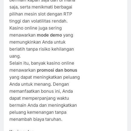
saja, serta menikmati berbagai
pilihan mesin slot dengan RTP
tinggi dan volatilitas rendah.
Kasino online juga sering
menawarkan
mode demo
yang
memungkinkan Anda untuk
berlatih tanpa risiko kehilangan
uang.
Selain itu, banyak kasino online
menawarkan
promosi dan bonus
yang dapat meningkatkan peluang
Anda untuk menang. Dengan
memanfaatkan bonus ini, Anda
dapat memperpanjang waktu
bermain Anda dan meningkatkan
peluang kemenangan tanpa
menambah biaya taruhan.