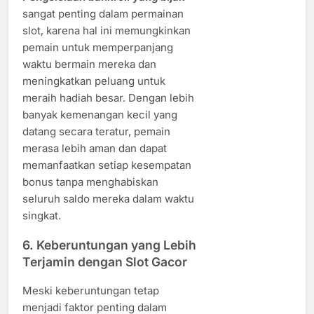
sangat penting dalam permainan
slot, karena hal ini memungkinkan
pemain untuk memperpanjang
waktu bermain mereka dan
meningkatkan peluang untuk
meraih hadiah besar. Dengan lebih
banyak kemenangan kecil yang
datang secara teratur, pemain
merasa lebih aman dan dapat
memanfaatkan setiap kesempatan
bonus tanpa menghabiskan
seluruh saldo mereka dalam waktu
singkat.
6.
Keberuntungan yang Lebih
Terjamin dengan Slot Gacor
Meski keberuntungan tetap
menjadi faktor penting dalam