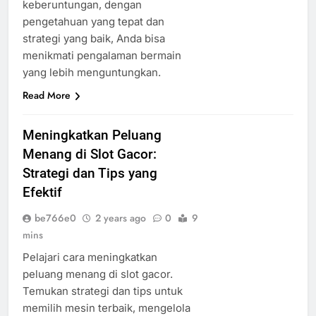
keberuntungan, dengan
pengetahuan yang tepat dan
strategi yang baik, Anda bisa
menikmati pengalaman bermain
yang lebih menguntungkan.
Read More
Meningkatkan Peluang
Menang di Slot Gacor:
Strategi dan Tips yang
Efektif
be766e0
2 years ago
0
9
mins
Pelajari cara meningkatkan
peluang menang di slot gacor.
Temukan strategi dan tips untuk
memilih mesin terbaik, mengelola