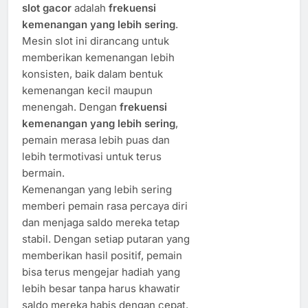
slot gacor
adalah
frekuensi
kemenangan yang lebih sering
.
Mesin slot ini dirancang untuk
memberikan kemenangan lebih
konsisten, baik dalam bentuk
kemenangan kecil maupun
menengah. Dengan
frekuensi
kemenangan yang lebih sering
,
pemain merasa lebih puas dan
lebih termotivasi untuk terus
bermain.
Kemenangan yang lebih sering
memberi pemain rasa percaya diri
dan menjaga saldo mereka tetap
stabil. Dengan setiap putaran yang
memberikan hasil positif, pemain
bisa terus mengejar hadiah yang
lebih besar tanpa harus khawatir
saldo mereka habis dengan cepat.