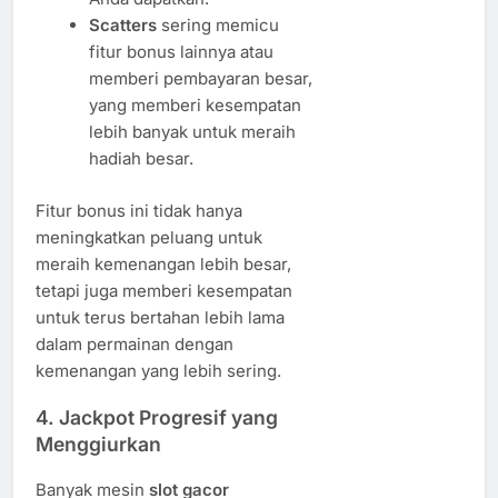
Scatters
sering memicu
fitur bonus lainnya atau
memberi pembayaran besar,
yang memberi kesempatan
lebih banyak untuk meraih
hadiah besar.
Fitur bonus ini tidak hanya
meningkatkan peluang untuk
meraih kemenangan lebih besar,
tetapi juga memberi kesempatan
untuk terus bertahan lebih lama
dalam permainan dengan
kemenangan yang lebih sering.
4.
Jackpot Progresif yang
Menggiurkan
Banyak mesin
slot gacor