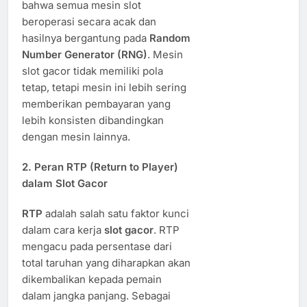
bahwa semua mesin slot
beroperasi secara acak dan
hasilnya bergantung pada
Random
Number Generator (RNG)
. Mesin
slot gacor tidak memiliki pola
tetap, tetapi mesin ini lebih sering
memberikan pembayaran yang
lebih konsisten dibandingkan
dengan mesin lainnya.
2.
Peran RTP (Return to Player)
dalam Slot Gacor
RTP
adalah salah satu faktor kunci
dalam cara kerja
slot gacor
. RTP
mengacu pada persentase dari
total taruhan yang diharapkan akan
dikembalikan kepada pemain
dalam jangka panjang. Sebagai