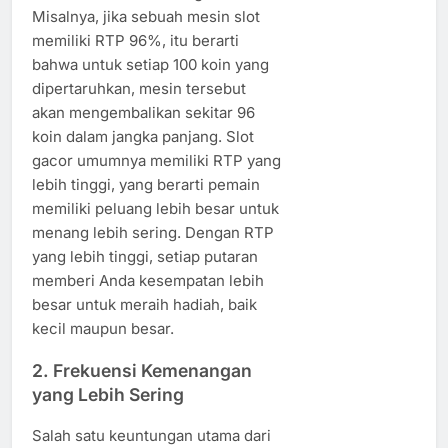
Misalnya, jika sebuah mesin slot
memiliki RTP 96%, itu berarti
bahwa untuk setiap 100 koin yang
dipertaruhkan, mesin tersebut
akan mengembalikan sekitar 96
koin dalam jangka panjang. Slot
gacor umumnya memiliki RTP yang
lebih tinggi, yang berarti pemain
memiliki peluang lebih besar untuk
menang lebih sering. Dengan RTP
yang lebih tinggi, setiap putaran
memberi Anda kesempatan lebih
besar untuk meraih hadiah, baik
kecil maupun besar.
2.
Frekuensi Kemenangan
yang Lebih Sering
Salah satu keuntungan utama dari