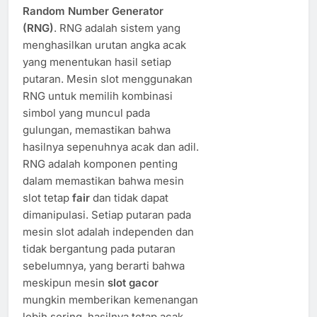
Random Number Generator
(RNG)
. RNG adalah sistem yang
menghasilkan urutan angka acak
yang menentukan hasil setiap
putaran. Mesin slot menggunakan
RNG untuk memilih kombinasi
simbol yang muncul pada
gulungan, memastikan bahwa
hasilnya sepenuhnya acak dan adil.
RNG adalah komponen penting
dalam memastikan bahwa mesin
slot tetap
fair
dan tidak dapat
dimanipulasi. Setiap putaran pada
mesin slot adalah independen dan
tidak bergantung pada putaran
sebelumnya, yang berarti bahwa
meskipun mesin
slot gacor
mungkin memberikan kemenangan
lebih sering, hasilnya tetap acak