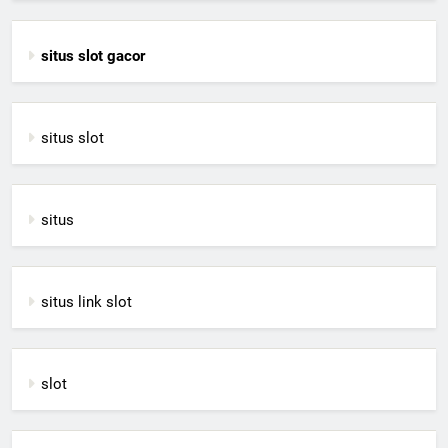
situs slot gacor
situs slot
situs
situs link slot
slot