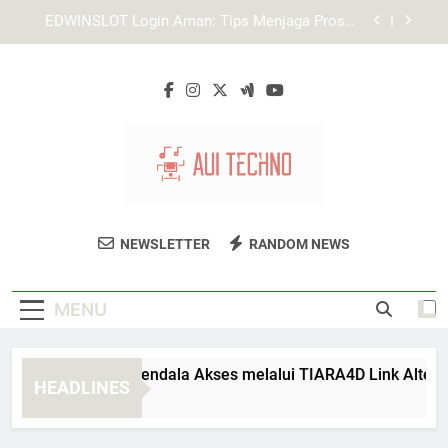
Skip
Cara Memastikan Halaman Login Edwinslot yang
to
Benar untuk Akses Akun Lebih Aman
content
Tips Login Lebah4D agar Akun Tidak Mudah
Diakses Orang Lain
Cara Mengatasi Kendala Akses melalui TIARA4D
Link Alternatif
EDWINSLOT Login Aman: Tips Menjaga Proses
Akses Tetap Stabil
Cara Memastikan Halaman Login Edwinslot yang
Benar untuk Akses Akun Lebih Aman
AUI Techno
Temukan Solusi Teknologi Inovatif Untuk
Tips Login Lebah4D agar Akun Tidak Mudah
NEWSLETTER
RANDOM NEWS
Diakses Orang Lain
Bisnis Anda Di AUI Techno.
MENU
ra Mengatasi Kendala Akses melalui TIARA4D Link Alternatif
HEADLINES
Weeks Ago