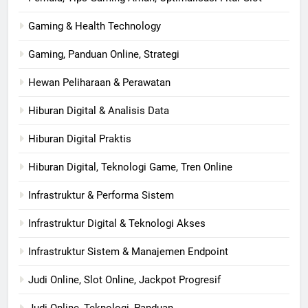
Gaming & Health Technology
Gaming, Panduan Online, Strategi
Hewan Peliharaan & Perawatan
Hiburan Digital & Analisis Data
Hiburan Digital Praktis
Hiburan Digital, Teknologi Game, Tren Online
Infrastruktur & Performa Sistem
Infrastruktur Digital & Teknologi Akses
Infrastruktur Sistem & Manajemen Endpoint
Judi Online, Slot Online, Jackpot Progresif