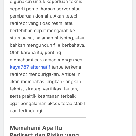
digunakan untuk keperluan teknis
seperti pemeliharaan server atau
pembaruan domain. Akan tetapi,
redirect yang tidak resmi atau
berlebihan dapat mengarah ke
situs palsu, halaman phishing, atau
bahkan mengunduh file berbahaya.
Oleh karena itu, penting
memahami cara aman mengakses
kaya787 alternatif
tanpa terkena
redirect mencurigakan. Artikel ini
akan membahas langkah-langkah
teknis, strategi verifikasi tautan,
serta praktik keamanan terbaik
agar pengalaman akses tetap stabil
dan terlindungi.
Memahami Apa Itu
Redirect dan Risiko yang