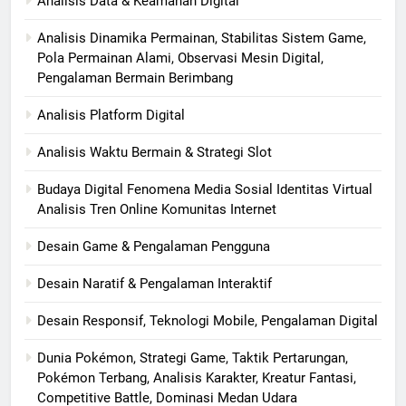
Analisis Data & Keamanan Digital
Analisis Dinamika Permainan, Stabilitas Sistem Game,
Pola Permainan Alami, Observasi Mesin Digital,
Pengalaman Bermain Berimbang
Analisis Platform Digital
Analisis Waktu Bermain & Strategi Slot
Budaya Digital Fenomena Media Sosial Identitas Virtual
Analisis Tren Online Komunitas Internet
Desain Game & Pengalaman Pengguna
Desain Naratif & Pengalaman Interaktif
Desain Responsif, Teknologi Mobile, Pengalaman Digital
Dunia Pokémon, Strategi Game, Taktik Pertarungan,
Pokémon Terbang, Analisis Karakter, Kreatur Fantasi,
Competitive Battle, Dominasi Medan Udara