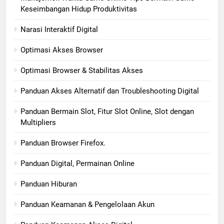
Keseimbangan Hidup Produktivitas
Narasi Interaktif Digital
Optimasi Akses Browser
Optimasi Browser & Stabilitas Akses
Panduan Akses Alternatif dan Troubleshooting Digital
Panduan Bermain Slot, Fitur Slot Online, Slot dengan
Multipliers
Panduan Browser Firefox.
Panduan Digital, Permainan Online
Panduan Hiburan
Panduan Keamanan & Pengelolaan Akun