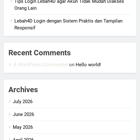
Tips Login Lebah4D agar Akun Tidak Mudah Diakses
Orang Lain
Lebah4D Login dengan Sistem Praktis dan Tampilan
Responsif
Recent Comments
A WordPress Commenter
on
Hello world!
Archives
July 2026
June 2026
May 2026