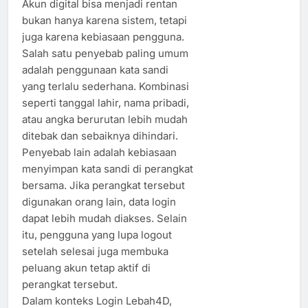
Akun digital bisa menjadi rentan
bukan hanya karena sistem, tetapi
juga karena kebiasaan pengguna.
Salah satu penyebab paling umum
adalah penggunaan kata sandi
yang terlalu sederhana. Kombinasi
seperti tanggal lahir, nama pribadi,
atau angka berurutan lebih mudah
ditebak dan sebaiknya dihindari.
Penyebab lain adalah kebiasaan
menyimpan kata sandi di perangkat
bersama. Jika perangkat tersebut
digunakan orang lain, data login
dapat lebih mudah diakses. Selain
itu, pengguna yang lupa logout
setelah selesai juga membuka
peluang akun tetap aktif di
perangkat tersebut.
Dalam konteks Login Lebah4D,