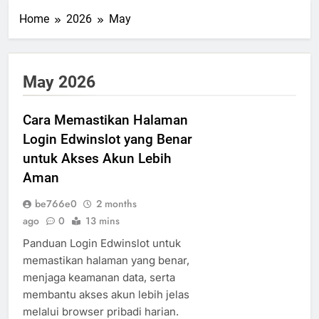
Home
2026
May
May 2026
Cara Memastikan Halaman
Login Edwinslot yang Benar
untuk Akses Akun Lebih
Aman
be766e0
2 months
ago
0
13 mins
Panduan Login Edwinslot untuk
memastikan halaman yang benar,
menjaga keamanan data, serta
membantu akses akun lebih jelas
melalui browser pribadi harian.