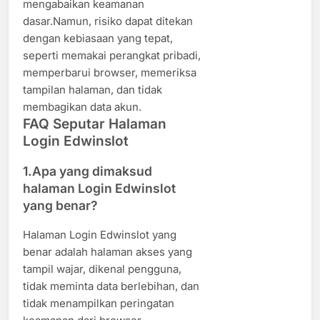
mengabaikan keamanan
dasar.Namun, risiko dapat ditekan
dengan kebiasaan yang tepat,
seperti memakai perangkat pribadi,
memperbarui browser, memeriksa
tampilan halaman, dan tidak
membagikan data akun.
FAQ Seputar Halaman
Login Edwinslot
1.Apa yang dimaksud
halaman Login Edwinslot
yang benar?
Halaman Login Edwinslot yang
benar adalah halaman akses yang
tampil wajar, dikenal pengguna,
tidak meminta data berlebihan, dan
tidak menampilkan peringatan