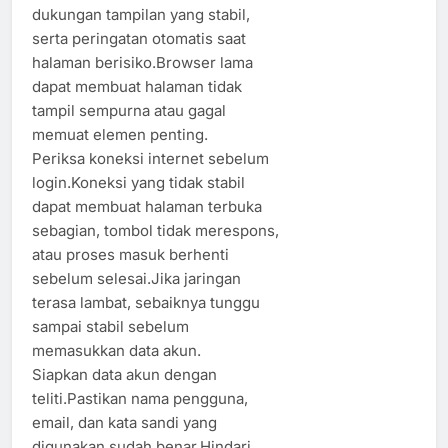
dukungan tampilan yang stabil,
serta peringatan otomatis saat
halaman berisiko.Browser lama
dapat membuat halaman tidak
tampil sempurna atau gagal
memuat elemen penting.
Periksa koneksi internet sebelum
login.Koneksi yang tidak stabil
dapat membuat halaman terbuka
sebagian, tombol tidak merespons,
atau proses masuk berhenti
sebelum selesai.Jika jaringan
terasa lambat, sebaiknya tunggu
sampai stabil sebelum
memasukkan data akun.
Siapkan data akun dengan
teliti.Pastikan nama pengguna,
email, dan kata sandi yang
digunakan sudah benar.Hindari