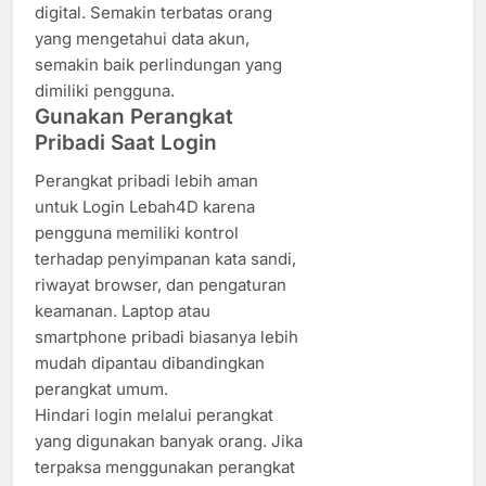
digital. Semakin terbatas orang
yang mengetahui data akun,
semakin baik perlindungan yang
dimiliki pengguna.
Gunakan Perangkat
Pribadi Saat Login
Perangkat pribadi lebih aman
untuk Login Lebah4D karena
pengguna memiliki kontrol
terhadap penyimpanan kata sandi,
riwayat browser, dan pengaturan
keamanan. Laptop atau
smartphone pribadi biasanya lebih
mudah dipantau dibandingkan
perangkat umum.
Hindari login melalui perangkat
yang digunakan banyak orang. Jika
terpaksa menggunakan perangkat