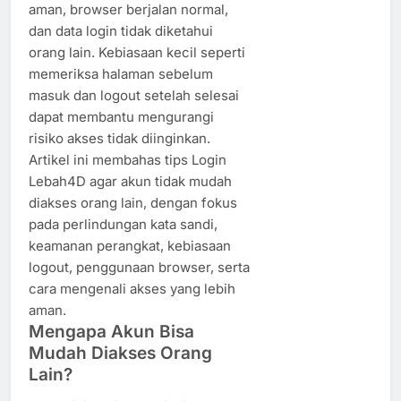
aman, browser berjalan normal,
dan data login tidak diketahui
orang lain. Kebiasaan kecil seperti
memeriksa halaman sebelum
masuk dan logout setelah selesai
dapat membantu mengurangi
risiko akses tidak diinginkan.
Artikel ini membahas tips Login
Lebah4D agar akun tidak mudah
diakses orang lain, dengan fokus
pada perlindungan kata sandi,
keamanan perangkat, kebiasaan
logout, penggunaan browser, serta
cara mengenali akses yang lebih
aman.
Mengapa Akun Bisa
Mudah Diakses Orang
Lain?