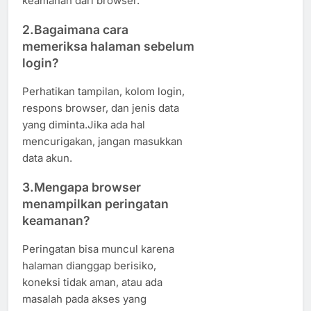
keamanan dari browser.
2.Bagaimana cara
memeriksa halaman sebelum
login?
Perhatikan tampilan, kolom login,
respons browser, dan jenis data
yang diminta.Jika ada hal
mencurigakan, jangan masukkan
data akun.
3.Mengapa browser
menampilkan peringatan
keamanan?
Peringatan bisa muncul karena
halaman dianggap berisiko,
koneksi tidak aman, atau ada
masalah pada akses yang