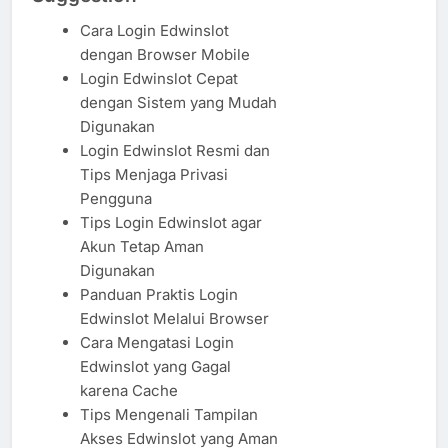
Cara Login Edwinslot
dengan Browser Mobile
Login Edwinslot Cepat
dengan Sistem yang Mudah
Digunakan
Login Edwinslot Resmi dan
Tips Menjaga Privasi
Pengguna
Tips Login Edwinslot agar
Akun Tetap Aman
Digunakan
Panduan Praktis Login
Edwinslot Melalui Browser
Cara Mengatasi Login
Edwinslot yang Gagal
karena Cache
Tips Mengenali Tampilan
Akses Edwinslot yang Aman