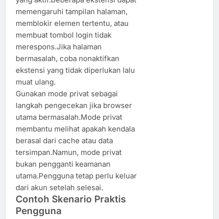
memengaruhi tampilan halaman,
memblokir elemen tertentu, atau
membuat tombol login tidak
merespons.Jika halaman
bermasalah, coba nonaktifkan
ekstensi yang tidak diperlukan lalu
muat ulang.
Gunakan mode privat sebagai
langkah pengecekan jika browser
utama bermasalah.Mode privat
membantu melihat apakah kendala
berasal dari cache atau data
tersimpan.Namun, mode privat
bukan pengganti keamanan
utama.Pengguna tetap perlu keluar
dari akun setelah selesai.
Contoh Skenario Praktis
Pengguna