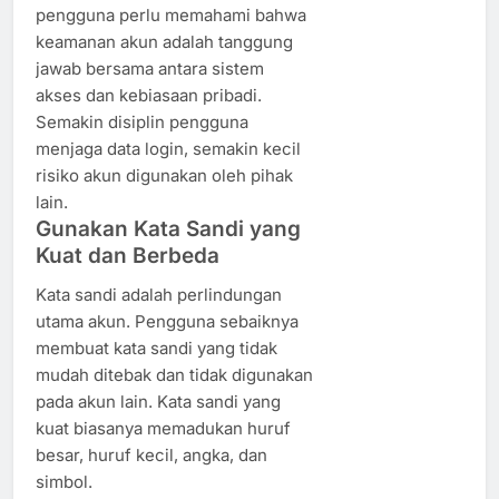
pengguna perlu memahami bahwa
keamanan akun adalah tanggung
jawab bersama antara sistem
akses dan kebiasaan pribadi.
Semakin disiplin pengguna
menjaga data login, semakin kecil
risiko akun digunakan oleh pihak
lain.
Gunakan Kata Sandi yang
Kuat dan Berbeda
Kata sandi adalah perlindungan
utama akun. Pengguna sebaiknya
membuat kata sandi yang tidak
mudah ditebak dan tidak digunakan
pada akun lain. Kata sandi yang
kuat biasanya memadukan huruf
besar, huruf kecil, angka, dan
simbol.