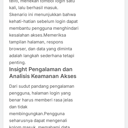
teliti, menekan tombol login satu
kali, lalu berhasil masuk.
Skenario ini menunjukkan bahwa
kehati-hatian sebelum login dapat
membantu pengguna menghindari
kesalahan akses.Memeriksa
tampilan halaman, respons
browser, dan data yang diminta
adalah langkah sederhana tetapi
penting.
Insight Pengalaman dan
Analisis Keamanan Akses
Dari sudut pandang pengalaman
pengguna, halaman login yang
benar harus memberi rasa jelas
dan tidak
membingungkan.Pengguna
seharusnya dapat mengenali
kolom masuk, memahami data