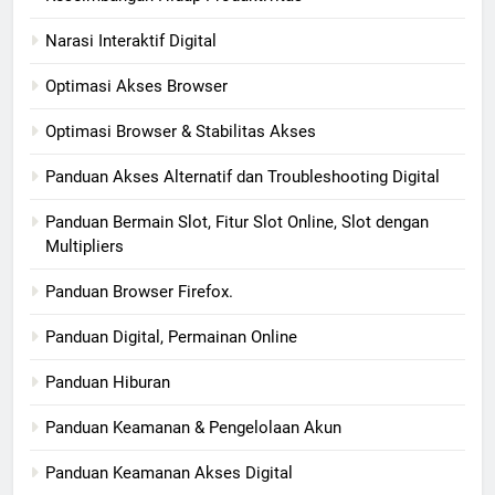
Narasi Interaktif Digital
Optimasi Akses Browser
Optimasi Browser & Stabilitas Akses
Panduan Akses Alternatif dan Troubleshooting Digital
Panduan Bermain Slot, Fitur Slot Online, Slot dengan
Multipliers
Panduan Browser Firefox.
Panduan Digital, Permainan Online
Panduan Hiburan
Panduan Keamanan & Pengelolaan Akun
Panduan Keamanan Akses Digital