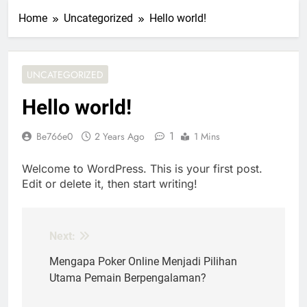
Home
Uncategorized
Hello world!
UNCATEGORIZED
Hello world!
1
Be766e0
2 Years Ago
1 Mins
Welcome to WordPress. This is your first post.
Edit or delete it, then start writing!
Next:
Post
navigation
Mengapa Poker Online Menjadi Pilihan
Utama Pemain Berpengalaman?