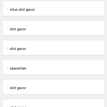
situs slot gacor
slot gacor
slot gacor
spaceman
slot gacor