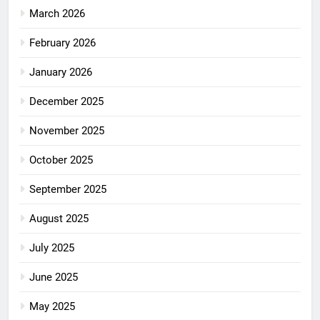
March 2026
February 2026
January 2026
December 2025
November 2025
October 2025
September 2025
August 2025
July 2025
June 2025
May 2025