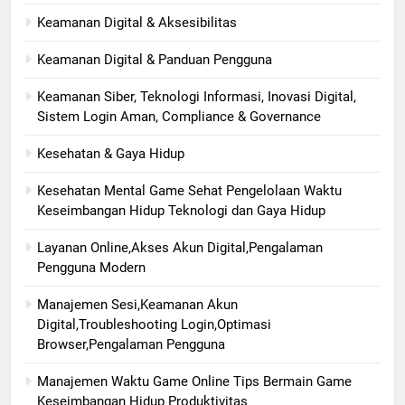
Keamanan Digital & Aksesibilitas
Keamanan Digital & Panduan Pengguna
Keamanan Siber, Teknologi Informasi, Inovasi Digital,
Sistem Login Aman, Compliance & Governance
Kesehatan & Gaya Hidup
Kesehatan Mental Game Sehat Pengelolaan Waktu
Keseimbangan Hidup Teknologi dan Gaya Hidup
Layanan Online,Akses Akun Digital,Pengalaman
Pengguna Modern
Manajemen Sesi,Keamanan Akun
Digital,Troubleshooting Login,Optimasi
Browser,Pengalaman Pengguna
Manajemen Waktu Game Online Tips Bermain Game
Keseimbangan Hidup Produktivitas