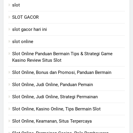
slot
SLOT GACOR
slot gacor hari ini
slot online
Slot Online Panduan Bermain Tips & Strategi Game
Kasino Review Situs Slot
Slot Online, Bonus dan Promosi, Panduan Bermain
Slot Online, Judi Online, Panduan Pemain
Slot Online, Judi Online, Strategi Permainan
Slot Online, Kasino Online, Tips Bermain Slot
Slot Online, Keamanan, Situs Terpercaya