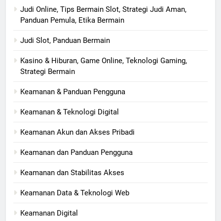
Judi Online, Tips Bermain Slot, Strategi Judi Aman,
Panduan Pemula, Etika Bermain
Judi Slot, Panduan Bermain
Kasino & Hiburan, Game Online, Teknologi Gaming,
Strategi Bermain
Keamanan & Panduan Pengguna
Keamanan & Teknologi Digital
Keamanan Akun dan Akses Pribadi
Keamanan dan Panduan Pengguna
Keamanan dan Stabilitas Akses
Keamanan Data & Teknologi Web
Keamanan Digital