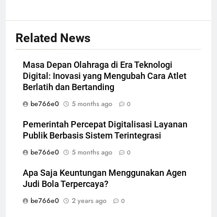
Related News
Masa Depan Olahraga di Era Teknologi
Digital: Inovasi yang Mengubah Cara Atlet
Berlatih dan Bertanding
be766e0
5 months ago
0
Pemerintah Percepat Digitalisasi Layanan
Publik Berbasis Sistem Terintegrasi
be766e0
5 months ago
0
Apa Saja Keuntungan Menggunakan Agen
Judi Bola Terpercaya?
be766e0
2 years ago
0