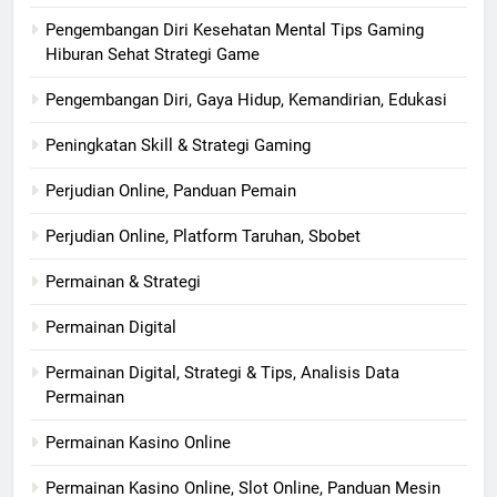
Pengembangan Diri Kesehatan Mental Tips Gaming
Hiburan Sehat Strategi Game
Pengembangan Diri, Gaya Hidup, Kemandirian, Edukasi
Peningkatan Skill & Strategi Gaming
Perjudian Online, Panduan Pemain
Perjudian Online, Platform Taruhan, Sbobet
Permainan & Strategi
Permainan Digital
Permainan Digital, Strategi & Tips, Analisis Data
Permainan
Permainan Kasino Online
Permainan Kasino Online, Slot Online, Panduan Mesin